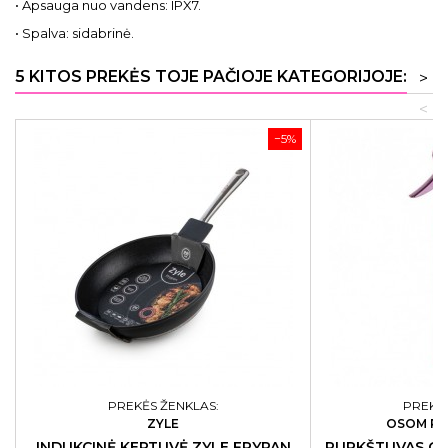
• Apsauga nuo vandens: IPX7.
• Spalva: sidabrinė.
5 KITOS PREKĖS TOJE PAČIOJE KATEGORIJOJE:
>
<
−5%
PREKĖS ŽENKLAS:
PREKĖS
ZYLE
OSOM PR
INDUKCINĖ KEPTUVĖ ZYLE FRYPAN
PURKŠTUVAS O