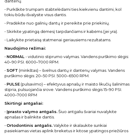
dantenų.
• Purkškite trumpam stabtelėdami ties kiekvienu dantimi, kol
tokiu būdu išvalysite visus dantis.
• Pradėkite nuo galinių dantų ir pereikite prie priekinių.
• Skirkite ypatingą dėmesį tarpdančiams ir kabėms (jei yra).
• Laikykite prietaisą statmenai geriausiems rezultatams.
Naudojimo režimai:
•
NORMAL
- vidutinio stiprumo valymas. Vandens purškimo slėgis:
40–90 PSI. 6000–7000 RPM.
•
SOFT
(minkštas) – švelnus dantų ir dantenų valymas. Vandens
purškimo slėgis: 20–50 PSI. 5000–6500 RPM.
•
PULSE
(pulsavimo) – efektyvus apnašų ir maisto likučių šalinimas
stipria, pulsuojančia srove. Vandens purškimo slėgis 15–90 PSI.
4000–7000 RPM
Skirtingi antgaliai:
•
Įprasto valymo antgalis.
Šiuo antgaliu švariai nuvalykite
apnašas ir balinkite dantis.
•
Ortodontinis antgalis.
Valykite ir skalaukite sunkiai
pasiekiamas vietas aplink breketus ir kitose ypatingos priežiūros