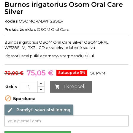
Burnos irigatorius Osom Oral Care
Silver
Kodas
OSOMORALWF128SILV
Prekės ženklas
OSOM Oral Care
Burnos irigatorius OSOM Oral Care Silver OSOMORAL
WF128SILV, IPX7, LCD ekranėlis, sidabrinė spalva.
Irigatorius tai puiki alternatyva tarpdančių siūlui.
75,05 €
79,00 €
Sutaupote 5%
Su PVM
Į krepšelį

Kiekis

Išparduota
Parašyti savo atsiliepimą
edit