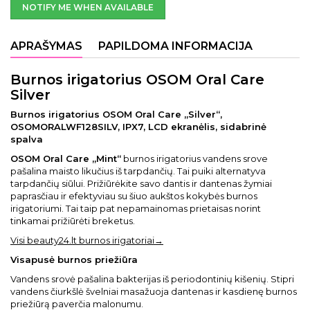
NOTIFY ME WHEN AVAILABLE
APRAŠYMAS
PAPILDOMA INFORMACIJA
Burnos irigatorius OSOM Oral Care
Silver
Burnos irigatorius OSOM Oral Care „Silver“,
OSOMORALWF128SILV, IPX7, LCD ekranėlis, sidabrinė
spalva
OSOM Oral Care „Mint“
burnos irigatorius vandens srove
pašalina maisto likučius iš tarpdančių. Tai puiki alternatyva
tarpdančių siūlui. Prižiūrėkite savo dantis ir dantenas žymiai
paprasčiau ir efektyviau su šiuo aukštos kokybės burnos
irigatoriumi. Tai taip pat nepamainomas prietaisas norint
tinkamai prižiūrėti breketus.
Visi beauty24.lt burnos irigatoriai→
Visapusė burnos priežiūra
Vandens srovė pašalina bakterijas iš periodontinių kišenių. Stipri
vandens čiurkšlė švelniai masažuoja dantenas ir kasdienę burnos
priežiūrą paverčia malonumu.