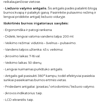
reikalaujančiose vietose.
•
Liežuvio valymo antgalis.
Šis antgalis padės pašalinti blogą
burnos kvapą ir palaikyti gaivą. Pasirinkite pulsavimo režimą ir
lengvai pridėkite antgalį liežuvio viduryje.
Išskirtinės burnos irigatoriaus savybės:
• Ergonomiška ir patogi rankena.
• Didelė, lengvai valoma vandens talpa: 200 ml.
• Veikimo režimai: vidutinis – švelnus – pulsavimo.
• Vandens talpos užtenka: 45 s. veikimui.
• Įkrovimo laikas: 7-16 val.
• Veikimo laikas: 50 dienų.
• Lengvai nuimamas purkštuko antgalis.
• Antgalis gali pasisukti 360° kampu, todėl efektyviai pasiekia
sunkiai pasiekiamas burnos ertmės vietas.
• Pridedami antgaliai: įprastas / ortodontinis / liežuvio valymo.
• Įkrovos indikatorius: taip.
• LCD ekranėlis: taip.