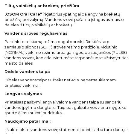
Tiltų, vainikėlių ar breketų priežiūra
„
OSOM Oral Care“
irigatorius ypatingai palengvina breketų
priežiūrą bei valymą. Vandens srovė pašalina įstrigusias maisto
daleles iš tiltų, vainikėlių ar breketų.
Vandens srovės reguliavimas
Pasirinkite reikiamą režimą pagal poreikį. Rinkitės tarp
žemiausio silpnos (SOFT) srovės režimo pradžioje, vidutinio
(NORMAL) veikimo režimo arba galingos, pulsuojančios (PULSE)
vandens srovės, kad atlaisvintumėte tarpdančiuose užsispyrusias
maisto daleles.
Didelė vandens talpa
Didelės vandens talpos užteks net 45 s. nepertraukiamam
prietaiso veikimui.
Lengvas valymas
Prietaisas pasižymi lengvai valoma vandens talpa su sandariu
vandens įpylimo dangteliu. Taip pat galėsite vos vienu mygtuko
spustelėjimu nuimti purkštuką.
Naudojimo patarimai:
• Nukreipkite vandens srovę statmenai į dantis arba tarp dantų ir