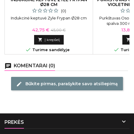
Ø28 CM
VIOLETINĖ 
(0)
Indukcinė keptuvė Zyle Frypan Ø28 cm
Purkštuvas Osom P
spalva 300 ml
Professional Pu
Kaina
Bazinė
Kaina
42,75 €
13,86
45,00 €
violetinė 
kaina

Į krepšelį



Turime sandėlyje
Turime
chat
KOMENTARAI (0)
Būkite pirmas, parašykite savo atsiliepimą
edit

PREKĖS