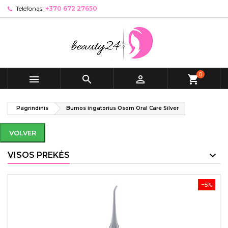
Telefonas:
+370 672 27650
0



shopping_cart
Pagrindinis
Burnos irigatorius Osom Oral Care Silver
VOLVER
VISOS PREKĖS
−5%