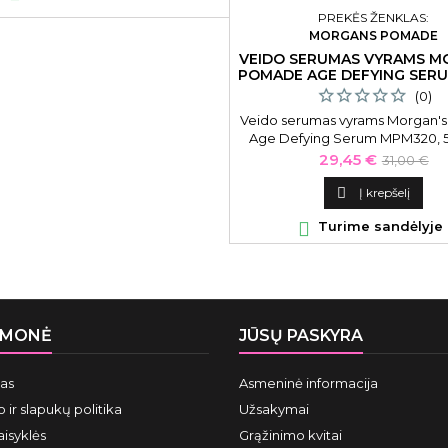
PREKĖS ŽENKLAS:
MORGANS POMADE
VEIDO SERUMAS VYRAMS M
POMADE AGE DEFYING SERU
(0)
Veido serumas vyrams Morgan'
Age Defying Serum MPM320, 5
hialiurono rūgštimi
Kaina
Bazinė
29,45 €
31,00 €
kaina

Į krepšelį

Turime sandėlyje
ĮMONĖ
JŪSŲ PASKYRA
mas
Asmeninė informacija
 ir slapukų politika
Užsakymai
aisyklės
Grąžinimo kvitai