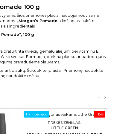
Pomade 100 g
ės vyrams. Šios priemonės plačiai naudojamos visame
 iš mados.
„Morgan’s Pomade“
didžiuojasi aukštos
iais ingredientais.
 Pomade“, 100 g
a praturtinta kviečių gemalų aliejumi bei vitaminu E,
šlikti sveikai. Formuoja, drėkina plaukus ir padeda juos
ybingumą praradusiems plaukams.
ykite ant plaukų. Šukuokite įprastai. Priemonę naudokite
onę naudokite rečiau.
<
>
Tik internetu
−15%
PREKĖS ŽENKLAS:
LITTLE GREEN