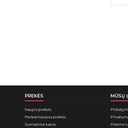
PREKĖS
MŪSŲ 
Naujos prekės
Pristaty
Perkamiausios prekės
Privatumo
Sumažinta kaina
Pirkimo t