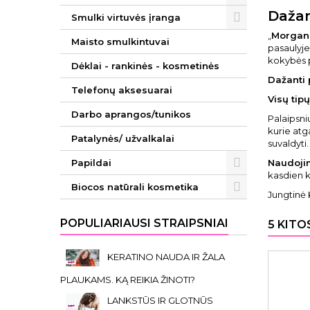
Dažan
Smulki virtuvės įranga
„
Morgan
Maisto smulkintuvai
pasaulyje,
kokybės p
Dėklai - rankinės - kosmetinės
Dažanti
Telefonų aksesuarai
Visų tip
Darbo aprangos/tunikos
Palaipsni
kurie atg
Patalynės/ užvalkalai
suvaldyti
Papildai
Naudoji
kasdien k
Biocos natūrali kosmetika
Jungtinė 
POPULIARIAUSI STRAIPSNIAI
5 KITO
KERATINO NAUDA IR ŽALA
PLAUKAMS. KĄ REIKIA ŽINOTI?
LANKSTŪS IR GLOTNŪS