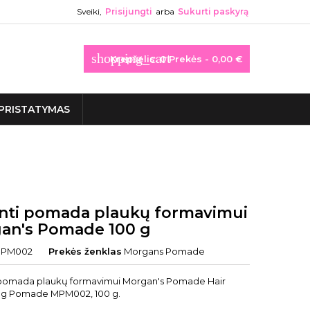
Sveiki,
Prisijungti
arba
Sukurti paskyrą
shopping_cart
Krepšelis:
0
Prekės - 0,00 €
PRISTATYMAS
nti pomada plaukų formavimui
an's Pomade 100 g
PM002
Prekės ženklas
Morgans Pomade
pomada plaukų formavimui Morgan's Pomade Hair
ng Pomade MPM002, 100 g.