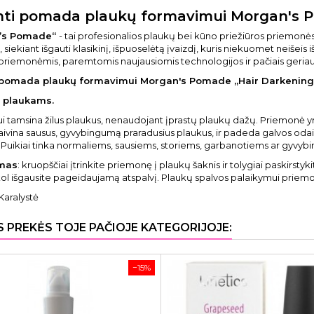
ti pomada plaukų formavimui Morgan's 
’s Pomade“
- tai profesionalios plaukų bei kūno priežiūros priemon
 siekiant išgauti klasikinį, išpuoselėtą įvaizdį, kuris niekuomet neišeis
riemonėmis, paremtomis naujausiomis technologijos ir pačiais geriaus
 pomada plaukų formavimui Morgan's Pomade „Hair Darkening
ų plaukams.
ui tamsina žilus plaukus, nenaudojant įprastų plaukų dažų. Priemonė yr
aivina sausus, gyvybingumą praradusius plaukus, ir padeda galvos odai i
. Puikiai tinka normaliems, sausiems, storiems, garbanotiems ar gyv
mas
: kruopščiai įtrinkite priemonę į plaukų šaknis ir tolygiai paskirst
ol išgausite pageidaujamą atspalvį. Plaukų spalvos palaikymui priem
Karalystė
S PREKĖS TOJE PAČIOJE KATEGORIJOJE:
−15%