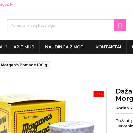
y24.lt

AI
APIE MUS
NAUDINGA ŽINOTI
KONTAKTAI
 Morgan's Pomade 100 g
Daža
−5%
Morg
Kodas
M
Dažanti 
Darkeni