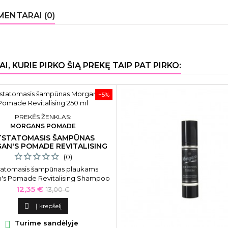
ENTARAI (0)
AI, KURIE PIRKO ŠIĄ PREKĘ TAIP PAT PIRKO:
−5%
PREKĖS ŽENKLAS:
MORGANS POMADE
TSTATOMASIS ŠAMPŪNAS
AN'S POMADE REVITALISING
250 ML
(0)
tatomasis šampūnas plaukams
's Pomade Revitalising Shampoo
M053, skirtas vyrams, 250 ml
Kaina
Bazinė
12,35 €
13,00 €
kaina

Į krepšelį

Turime sandėlyje