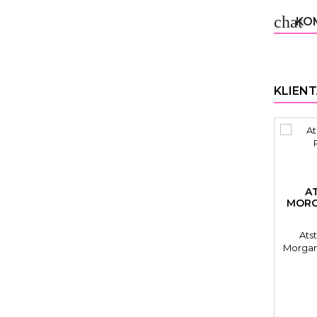
chat
KOM
KLIENT
A
MORG
Ats
Morgan
MP