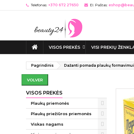
Telefonas:
+370 672 27650
El. Paštas:
eshop@beaut
VISOS PREKĖS
VISI PREKIŲ ŽENKL
Pagrindinis
Dažanti pomada plaukų formavimui
VOLVER
VISOS PREKĖS
Plaukų priemonės
Plaukų priežiūros priemonės
Viskas nagams