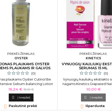
PREKĖS ŽENKLAS:
PREKĖS ŽENKLAS:
OYSTER
KINETICS
JONAS PLAUKAMS OYSTER
VYNUOGIŲ KAULIUKŲ EKS
BIEMS PLAUKAMS IR GALVOS
SERUMAS 15 ML
ODAI 100 ML
(0)
(0)
nas plaukams Oyster Cutinol Be
Vynuogių kauliukų ekstrakto 
ntensive Sebum-balancing Lotion
nagams Kinetics Grapseed Nai
05010101, besiriebaluojantiems
KSGR01, 15 ml
Kaina
Bazinė
Kaina
16,24 €
10,00 €
19,10 €
aukams ir galvos odai, 100 ml
kaina

Į krepšelį

Į krepšelį

Paskutinė prekė

Išparduota