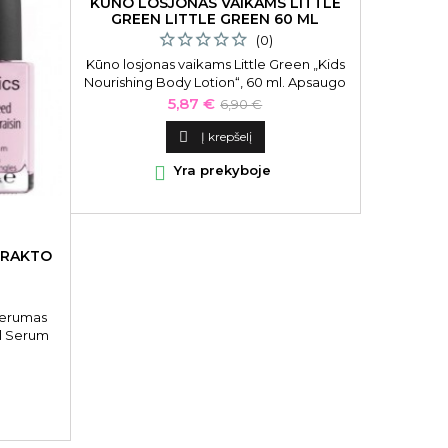
KŪNO LOSJONAS VAIKAMS LITTLE
GREEN LITTLE GREEN 60 ML
ŠAMPŪ
BLONDE
(0)
Kūno losjonas vaikams Little Green „Kids
Šampūnas p
Nourishing Body Lotion“, 60 ml. Apsaugo
Silverisin
nuo odos išsausėjimo ir sulaiko drėgmę.
Kaina
Bazinė
5,87 €
6,90 €
Skirtas vaikams
kaina

Į krepšelį

Yra prekyboje

TRAKTO
serumas
l Serum