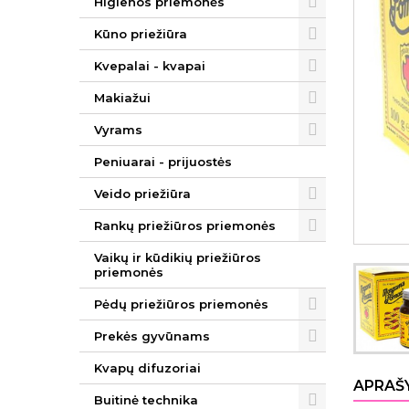
Higienos priemonės
Kūno priežiūra
Kvepalai - kvapai
Makiažui
Vyrams
Peniuarai - prijuostės
Veido priežiūra
Rankų priežiūros priemonės
Vaikų ir kūdikių priežiūros
priemonės
Pėdų priežiūros priemonės
Prekės gyvūnams
Kvapų difuzoriai
APRAŠ
Buitinė technika