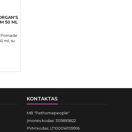
ORGAN'S
M 50 ML
s Pomade
0 ml, su
KONTAKTAS
MB "Pethomepeople"
Įmonės kodas: 305695822
PVM kodas: LT100014709916