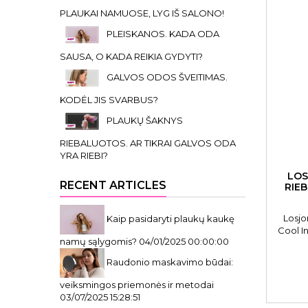
PLAUKAI NAMUOSE, LYG IŠ SALONO!
PLEISKANOS. KADA ODA
SAUSA, O KADA REIKIA GYDYTI?
GALVOS ODOS ŠVEITIMAS.
KODĖL JIS SVARBUS?
PLAUKŲ ŠAKNYS
RIEBALUOTOS. AR TIKRAI GALVOS ODA
YRA RIEBI?
LOS
RECENT ARTICLES
RIE
Losjo
Kaip pasidaryti plaukų kaukę
Cool I
namų sąlygomis?
04/01/2025 00:00:00
OYLZ
pl
Raudonio maskavimo būdai:
veiksmingos priemonės ir metodai
03/07/2025 15:28:51