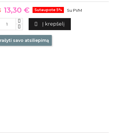
13,30 €
€
Sutaupote 5%
Su PVM

Į krepšelį
rašyti savo atsiliepimą