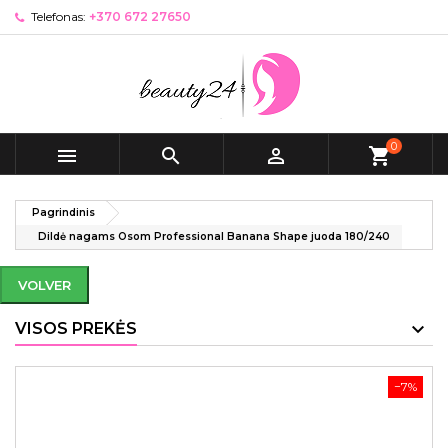
Telefonas:
+370 672 27650
0



shopping_cart
Pagrindinis
Dildė nagams Osom Professional Banana Shape juoda 180/240
VOLVER
VISOS PREKĖS
−7%