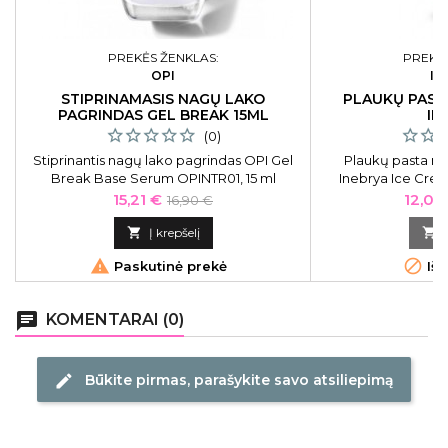
PREKĖS ŽENKLAS:
PREKĖS
OPI
IN
STIPRINAMASIS NAGŲ LAKO
PLAUKŲ PAST
PAGRINDAS GEL BREAK 15ML
IN
(0)
Stiprinantis nagų lako pagrindas OPI Gel
Plaukų pasta ma
Break Base Serum OPINTR01, 15 ml
Inebrya Ice Cre
ICE21031, 100 ml Pla
Kaina
Bazinė
Kaina
15,21 €
12,09
16,90 €
siekiant suformuo
kaina
šukuosenas, bei i

Į krepšelį

de


Paskutinė prekė
Išp
chat
KOMENTARAI (0)
Būkite pirmas, parašykite savo atsiliepimą
edit