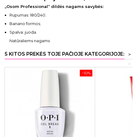
„Osom Professional“ dildės nagams savybės:
Rupumas: 180/240;
Banano formos;
Spalva: juoda.
Natūraliems nagams
5 KITOS PREKĖS TOJE PAČIOJE KATEGORIJOJE:
>
<
−10%