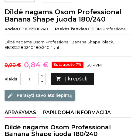
Dildė nagams Osom Professional
Banana Shape juoda 180/240
Kodas
EB18155180240
Prekės ženklas
OSOM Professional
Dildė nagams Osom Professional, Banana Shape, black,
EB18155180240 180/240, 1 vnt
0,84 €
0,90 €
Sutaupote 7%
Su PVM
Į krepšelį

Kiekis
Parašyti savo atsiliepimą
edit
APRAŠYMAS
PAPILDOMA INFORMACIJA
Dildė nagams Osom Professional
Banana Shape juoda 180/240