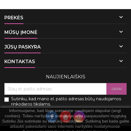

PREKĖS

MŪSŲ ĮMONĖ

JŪSŲ PASKYRA

KONTAKTAS
NAUJIENLAIŠKIS
Sutinku, kad mano el. pašto adresas būtų naudojamos
rinkodaros tikslams.
Informuojame, kad šioje svetainėje naudojami slapukai (angl.
cookies). Toliau naršydami svetainėje arba paspausdami mygtuką
Sutinku Jūs sutinkate su slapukų naudojimu. Sutikimą bet kada galite
atšaukti pakeisdami savo interneto naršyklės nustatymuose.