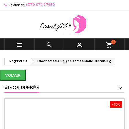
Telefonas:
+370 672 27650
0



shopping_cart
Pagrindinis
Drėkinamasis lūpų balzamas Marie Brocart 8 g
VOLVER
VISOS PREKĖS
−10%