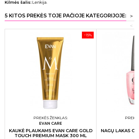
Kilmės šalis:
Lenkija.
5 KITOS PREKĖS TOJE PAČIOJE KATEGORIJOJE:
>
<
−15%
PREKĖS ŽENKLAS:
PREKĖS
EVAN CARE
KAUKĖ PLAUKAMS EVAN CARE GOLD
NAGŲ LAKAS OPI
TOUCH PREMIUM MASK 300 ML
1