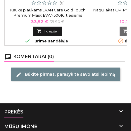
(0)
Kaukė plaukams EVAN Care Gold Touch
Nagų lakas OPI Prin
Premium Mask EVAN50016, tiesiems
plaukams, be sulfatų ir parabenų, 300 ml
Kaina
Bazinė
Kain
33,92 €
10,71
39,90 €
kaina

Į krepšelį



Turime sandėlyje
Išp
chat
KOMENTARAI (0)
Būkite pirmas, parašykite savo atsiliepimą
edit

PREKĖS

MŪSŲ ĮMONĖ