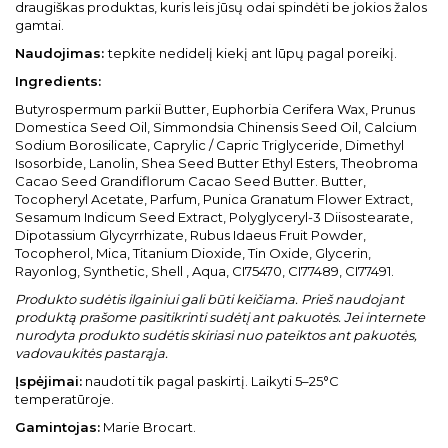
draugiškas produktas, kuris leis jūsų odai spindėti be jokios žalos
gamtai.
Naudojimas:
tepkite nedidelį kiekį ant lūpų pagal poreikį.
Ingredients:
Butyrospermum parkii Butter, Euphorbia Cerifera Wax, Prunus
Domestica Seed Oil, Simmondsia Chinensis Seed Oil, Calcium
Sodium Borosilicate, Caprylic / Capric Triglyceride, Dimethyl
Isosorbide, Lanolin, Shea Seed Butter Ethyl Esters, Theobroma
Cacao Seed Grandiflorum Cacao Seed Butter. Butter,
Tocopheryl Acetate, Parfum, Punica Granatum Flower Extract,
Sesamum Indicum Seed Extract, Polyglyceryl-3 Diisostearate,
Dipotassium Glycyrrhizate, Rubus Idaeus Fruit Powder,
Tocopherol, Mica, Titanium Dioxide, Tin Oxide, Glycerin,
Rayonlog, Synthetic, Shell , Aqua, CI75470, CI77489, CI77491.
Produkto sudėtis ilgainiui gali būti keičiama. Prieš naudojant
produktą prašome pasitikrinti sudėtį ant pakuotės. Jei internete
nurodyta produkto sudėtis skiriasi nuo pateiktos ant pakuotės,
vadovaukitės pastarąja.
Įspėjimai:
naudoti tik pagal paskirtį. Laikyti 5–25°C
temperatūroje.
Gamintojas:
Marie Brocart.