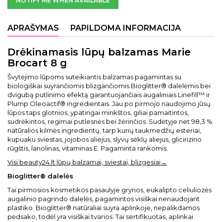
NOTIFY ME WHEN AVAILABLE
APRAŠYMAS
PAPILDOMA INFORMACIJA
Drėkinamasis lūpų balzamas Marie
Brocart 8 g
Švytėjimo lūpoms suteikiantis balzamas pagamintas su
biologiškai suyrančiomis blizgančiomis Bioglitter® dalelėmis bei
dvigubą putlinimo efektą garantuojančiais augaliniais Linefill™ ir
Plump Oleoactif® ingredientais. Jau po pirmojo naudojimo jūsų
lūpos taps glotnios, ypatingai minkštos, giliai pamaitintos,
sudrėkintos, regimai putlesnės bei žėrinčios. Sudėtyje net 98,3 %
natūralios kilmės ingredientų, tarp kurių taukmedžių esteriai,
kupuaku sviestas, jojobos aliejus, slyvų sėklų aliejus, glicirizino
rūgštis, lanolinas, vitaminas E. Pagaminta rankomis.
Visi beauty24.lt lūpų balzamai, sviestai, blizgesiai→
Bioglitter® dalelės
Tai pirmosios kosmetikos pasaulyje grynos, eukalipto celiuliozės
augalinio pagrindo dalelės, pagamintos visiškai nenaudojant
plastiko. Bioglitter® natūraliai suyra aplinkoje, nepalikdamos
pėdsako, todėl yra visiškai tvarios. Tai sertifikuotas, aplinkai