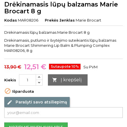
Drėkinamasis lūpų balzamas Marie
Brocart 8 g
Kodas
MAR08206
Prekės ženklas
Marie Brocart
Drėkinamasis lūpų balzamas Marie Brocart 8 g
Drėkinamasis, putlumo ir švytėjimo suteikiantis lūpų balzamas
Marie Brocart Shimmering Lip Balm & Plumping Complex
MAR08206, 8 g
12,51 €
13,90 €
Sutaupote 10%
Su PVM
Į krepšelį

Kiekis

Išparduota
Parašyti savo atsiliepimą
edit