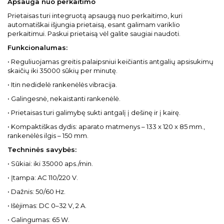
Apsauga nuo perkaitimo
Prietaisas turi integruotą apsaugą nuo perkaitimo, kuri
automatiškai išjungia prietaisą, esant galimam variklio
perkaitimui. Paskui prietaisą vėl galite saugiai naudoti.
Funkcionalumas:
• Reguliuojamas greitis palaipsniui keičiantis antgalių apsisukimų
skaičių iki 35000 sūkių per minutę.
• Itin nedidelė rankenėlės vibracija.
• Galingesnė, nekaistanti rankenėlė.
• Prietaisas turi galimybę sukti antgalį į dešinę ir į kairę.
• Kompaktiškas dydis: aparato matmenys – 133 x 120 x 85 mm.,
rankenėlės ilgis – 150 mm.
Techninės savybės:
• Sūkiai: iki 35000 aps./min.
• Įtampa: AC 110/220 V.
• Dažnis: 50/60 Hz.
• Išėjimas: DC 0–32 V, 2 A.
• Galingumas: 65 W.