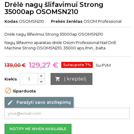
Drėlė nagų šlifavimui Strong
35000ap OSOMSN210
Kodas
OSOMSN210
Prekės ženklas
OSOM Professional
Drėlė nagų šlifavimui Strong 35000ap OSOMSN210
Nagų šlifavimo aparatas-drėlė Osom Professional Nail Drill
Machine Strong OSOMSN210, 35000 aps./min., balta
129,27 €
139,00 €
Sutaupote 7%
Su PVM
Į krepšelį

Kiekis

Išparduota
Parašyti savo atsiliepimą
edit
NOTIFY ME WHEN AVAILABLE