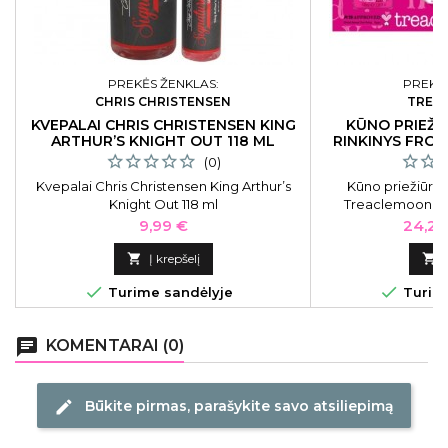
PREKĖS ŽENKLAS:
PREKĖS
CHRIS CHRISTENSEN
TREA
KVEPALAI CHRIS CHRISTENSEN KING
KŪNO PRIEŽI
ARTHUR’S KNIGHT OUT 118 ML
RINKINYS FRO
WOND
(0)
Kvepalai Chris Christensen King Arthur’s
Kūno priežiūros
Knight Out 118 ml
Treaclemoon Fr
Wonderlan
Kaina
Kaina
9,99 €
24,21

Į krepšelį



Turime sandėlyje
Turime
chat
KOMENTARAI (0)
Būkite pirmas, parašykite savo atsiliepimą
edit