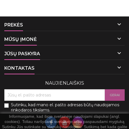

PREKĖS

MŪSŲ ĮMONĖ

JŪSŲ PASKYRA

KONTAKTAS
NAUJIENLAIŠKIS
Sutinku, kad mano el. pašto adresas būtų naudojamos
rinkodaros tikslams.
Informuojame, kad šioje svetainėje naudojami slapukai (angl.
cookies). Toliau naršydami svetainėje arba paspausdami mygtuką
Sutinku Jūs sutinkate su slapukų naudojimu. Sutikimą bet kada galite