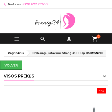
Telefonas:
+370 672 27650
0



shopping_cart
Pagrindinis
Drėlė nagų šlifavimui Strong 35000ap OSOMSN210
VOLVER
VISOS PREKĖS
−7%