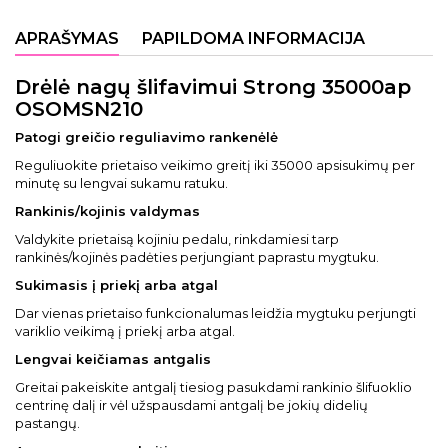
APRAŠYMAS
PAPILDOMA INFORMACIJA
Drėlė nagų šlifavimui Strong 35000ap
OSOMSN210
Patogi greičio reguliavimo rankenėlė
Reguliuokite prietaiso veikimo greitį iki 35000 apsisukimų per
minutę su lengvai sukamu ratuku.
Rankinis/kojinis valdymas
Valdykite prietaisą kojiniu pedalu, rinkdamiesi tarp
rankinės/kojinės padėties perjungiant paprastu mygtuku.
Sukimasis į priekį arba atgal
Dar vienas prietaiso funkcionalumas leidžia mygtuku perjungti
variklio veikimą į priekį arba atgal.
Lengvai keičiamas antgalis
Greitai pakeiskite antgalį tiesiog pasukdami rankinio šlifuoklio
centrinę dalį ir vėl užspausdami antgalį be jokių didelių
pastangų.