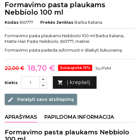
Formavimo pasta plaukams
Nebbiolo 100 ml
Kodas
BI0777
Prekės ženklas
Barba Italiana
Formavimo pasta plaukams Nebbiolo 100 ml Barba Italiana,
Matte Hair Paste Nebbiolo, BI0777, matinė.
Formavimo pasta padeda suformuoti ir išlaikyti šukuoseną.
18,70 €
22,00 €
Sutaupote 15%
Su PVM
Į krepšelį

Kiekis
Parašyti savo atsiliepimą
edit
APRAŠYMAS
PAPILDOMA INFORMACIJA
Formavimo pasta plaukams Nebbiolo
100 ml