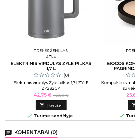
PREKĖS ŽENKLAS:
PREKĖS
ZYLE
B
ELEKTRINIS VIRDULYS ZYLE PILKAS
BIOCOS KOMP
1,7 L
PAGRINDAS
VEIDROD
(0)
Elektrinis virdulys Zyle pilkas 1,7 l ZYLE
Kompaktinis makia
ZY282GK
su veidr
Kaina
Bazinė
Kaina
42,75 €
25,65
45,00 €
kaina

Į krepšelį



Turime sandėlyje
Turime
chat
KOMENTARAI (0)