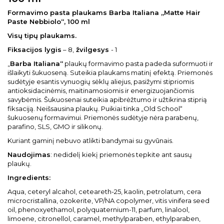
Formavimo pasta plaukams Barba Italiana „Matte Hair
Paste Nebbiolo“, 100 ml
Visų tipų plaukams.
Fiksacijos lygis
– 8,
žvilgesys
- 1
„
Barba Italiana“
plaukų formavimo pasta padeda suformuoti ir
išlaikyti šukuoseną. Suteikia plaukams matinį efektą. Priemonės
sudėtyje esantis vynuogių sėklų aliejus, pasižymi stipriomis
antioksidacinėmis, maitinamosiomis ir energizuojančiomis
savybėmis. Šukuosenai suteikia apibrėžtumo ir užtikrina stiprią
fiksaciją. Neišsausina plaukų. Puikiai tinka „Old School“
šukuosenų formavimui. Priemonės sudėtyje nėra parabenų,
parafino, SLS, GMO ir silikonų.
Kuriant gaminį nebuvo atlikti bandymai su gyvūnais.
Naudojimas
: nedidelį kiekį priemonės tepkite ant sausų
plaukų.
Ingredients:
Aqua, ceteryl alcahol, ceteareth-25, kaolin, petrolatum, cera
microcristallina, ozokerite, VP/NA copolymer, vitis vinifera seed
oil, phenoxyethamol, polyquaternium-11, parfum, linalool,
limoene, citronellol, caramel, methylparaben, ethylparaben,