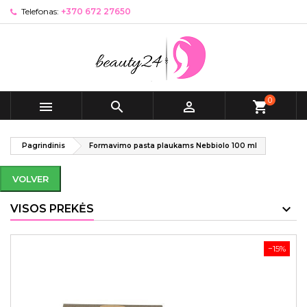
Telefonas:
+370 672 27650
0



shopping_cart
Pagrindinis
Formavimo pasta plaukams Nebbiolo 100 ml
VOLVER
VISOS PREKĖS
−15%