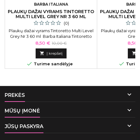
BARBA ITALIANA
BARBA
PLAUKŲ DAŽAI VYRAMS TINTORETTO
PLAUKŲ DAŽAI 
MULTI LEVEL GREY NR 3 60 ML
MULTI LEVEL
(0)
Plaukų dažai vyrams Tintoretto Multi Level
Plaukų dažai vyrams
Grey Nr 3 60 ml Barba Italiana Tintoretto
Grey 
Multi Level Grey BI037, Nr. 3, 60 ml
Kaina
Bazinė
Kain
8,50 €
8,50 
10,00 €
kaina

Į krepšelį



Turime sandėlyje
Turime

PREKĖS

MŪSŲ ĮMONĖ

JŪSŲ PASKYRA