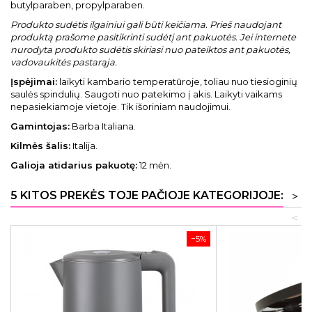
butylparaben, propylparaben.
Produkto sudėtis ilgainiui gali būti keičiama. Prieš naudojant
produktą prašome pasitikrinti sudėtį ant pakuotės. Jei internete
nurodyta produkto sudėtis skiriasi nuo pateiktos ant pakuotės,
vadovaukitės pastarąja.
Įspėjimai:
laikyti kambario temperatūroje, toliau nuo tiesioginių
saulės spindulių. Saugoti nuo patekimo į akis. Laikyti vaikams
nepasiekiamoje vietoje. Tik išoriniam naudojimui.
Gamintojas:
Barba Italiana.
Kilmės šalis:
Italija.
Galioja atidarius pakuotę:
12 mėn.
5 KITOS PREKĖS TOJE PAČIOJE KATEGORIJOJE:
>
<
−5%