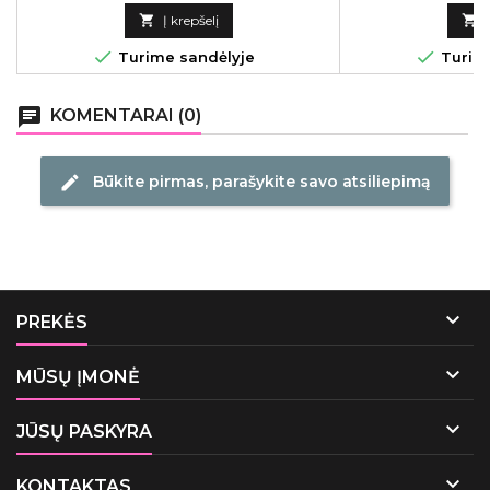
kaina

Į krepšelį



Turime sandėlyje
Turime
chat
KOMENTARAI (0)
Būkite pirmas, parašykite savo atsiliepimą
edit

PREKĖS

MŪSŲ ĮMONĖ

JŪSŲ PASKYRA

KONTAKTAS