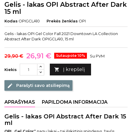
Gelis - lakas OPI Abstract After Dark
15 ml
Kodas
OPIGCLA10
Prekės ženklas
OPI
Gelis - lakas OPI Gel Color Fall 2021 Downtown LA Collection
Abstract After Dark OPIGCLA10, 15 ml
26,91 €
29,90 €
Sutaupote 10%
Su PVM
Į krepšelį

Kiekis
Parašyti savo atsiliepimą
edit
APRAŠYMAS
PAPILDOMA INFORMACIJA
Gelis - lakas OPI Abstract After Dark 15
ml
OPI „Gel Color“
nagų lakai – tai išskirtinis spindesys, žavūs