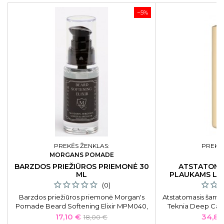
−5%
PREKĖS ŽENKLAS:
PREKĖS
MORGANS POMADE
L
BARZDOS PRIEŽIŪROS PRIEMONĖ 30
ATSTATOMA
ML
PLAUKAMS LA
CARE
(0)
Barzdos priežiūros priemonė Morgan's
Atstatomasis šam
Pomade Beard Softening Elixir MPM040,
Teknia Deep Car
30 ml
sausiems ir lūžinė
Kaina
Bazinė
Kaina
17,10 €
34,85
18,00 €