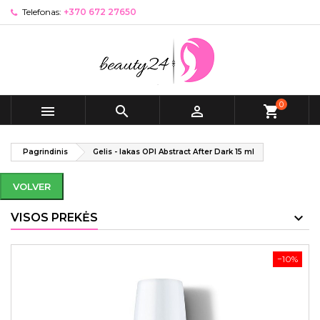
Telefonas:
+370 672 27650
0



shopping_cart
Pagrindinis
Gelis - lakas OPI Abstract After Dark 15 ml
VOLVER
VISOS PREKĖS
−10%