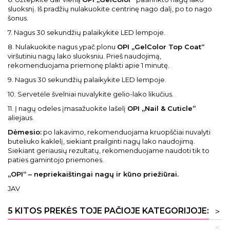
sluoksnį. Iš pradžių nulakuokite centrinę nago dalį, po to nago
šonus.
7. Nagus 30 sekundžių palaikykite LED lempoje.
8. Nulakuokite nagus ypač plonu
OPI „GelColor Top Coat“
viršutiniu nagų lako sluoksniu. Prieš naudojimą,
rekomenduojama priemonę plakti apie 1 minutę.
9. Nagus 30 sekundžių palaikykite LED lempoje.
10. Servetėle švelniai nuvalykite gelio-lako likučius.
11. Į nagų odeles įmasažuokite lašelį
OPI „Nail & Cuticle”
aliejaus.
Dėmesio:
po lakavimo, rekomenduojama kruopščiai nuvalyti
buteliuko kaklelį, siekiant prailginti nagų lako naudojimą.
Siekiant geriausių rezultatų, rekomenduojame naudoti tik to
paties gamintojo priemones.
„
OPI“ – nepriekaištingai nagų ir kūno priežiūrai.
JAV
5 KITOS PREKĖS TOJE PAČIOJE KATEGORIJOJE:
>
<