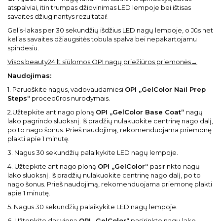
atspalviai, itin trumpas džiovinimas LED lempoje bei ištisas
savaites džiuginantys rezultatai!
Gelis-lakas per 30 sekundžių išdžius LED nagų lempoje, o Jūs net
kelias savaites džiaugsitės tobula spalva bei nepakartojamu
spindesiu.
Visos beauty24.lt siūlomos OPI nagų priežiūros priemonės→
Naudojimas:
1. Paruoškite nagus, vadovaudamiesi
OPI „GelColor Nail Prep
Steps“
procedūros nurodymais.
2.Užtepkite ant nago ploną
OPI „GelColor Base Coat“
nagų
lako pagrindo sluoksnį. Iš pradžių nulakuokite centrinę nago dalį,
po to nago šonus. Prieš naudojimą, rekomenduojama priemonę
plakti apie 1 minutę.
3. Nagus 30 sekundžių palaikykite LED nagų lempoje.
4. Užtepkite ant nago ploną
OPI „GelColor“
pasirinkto nagų
lako sluoksnį. Iš pradžių nulakuokite centrinę nago dalį, po to
nago šonus. Prieš naudojimą, rekomenduojama priemonę plakti
apie 1 minutę.
5. Nagus 30 sekundžių palaikykite LED nagų lempoje.
6. Užtepkite dar vieną
OPI „GelColor“
pasirinkto nagų lako