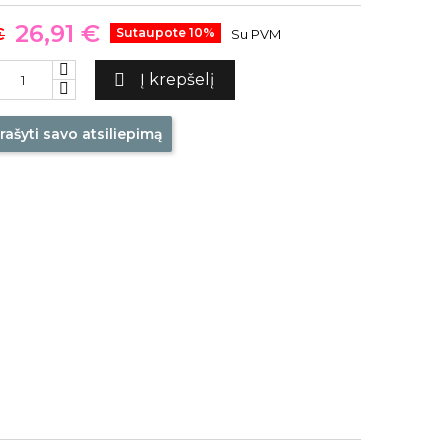
26,91 €
€
Sutaupote 10%
Su PVM

Į krepšelį
rašyti savo atsiliepimą