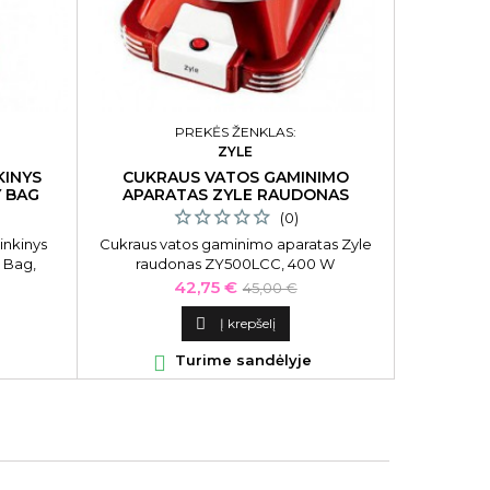

PREKĖS ŽENKLAS:
ZYLE
KINYS
CUKRAUS VATOS GAMINIMO
Y BAG
APARATAS ZYLE RAUDONAS
(0)
inkinys
Cukraus vatos gaminimo aparatas Zyle
 Bag,
raudonas ZY500LCC, 400 W
Kaina
Bazinė
42,75 €
45,00 €
kaina

Į krepšelį

Turime sandėlyje