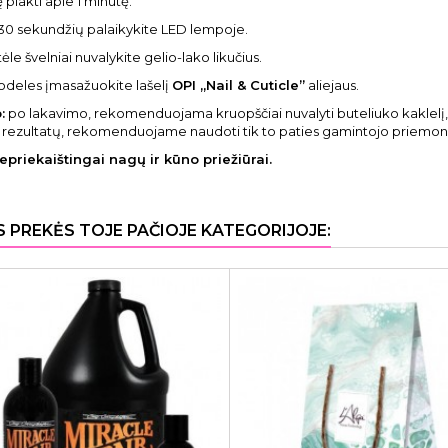
plakti apie 1 minutę.
30 sekundžių palaikykite LED lempoje.
ėle švelniai nuvalykite gelio-lako likučius.
ų odeles įmasažuokite lašelį
OPI „Nail & Cuticle”
aliejaus.
:
po lakavimo, rekomenduojama kruopščiai nuvalyti buteliuko kaklelį, s
 rezultatų, rekomenduojame naudoti tik to paties gamintojo priemon
epriekaištingai nagų ir kūno priežiūrai.
S PREKĖS TOJE PAČIOJE KATEGORIJOJE: