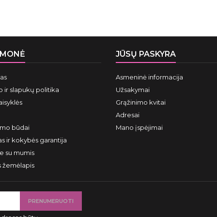
ĮMONĖ
JŪSŲ PASKYRA
mas
Asmeninė informacija
 ir slapukų politika
Užsakymai
aisyklės
Grąžinimo kvitai
Adresai
ymo būdai
Mano įspėjimai
s ir kokybės garantija
te su mumis
s žemėlapis