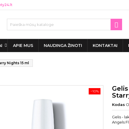
y24.lt

AI
APIE MUS
NAUDINGA ŽINOTI
KONTAKTAI
arry Nights 15 ml
Gelis
−10%
Starr
Kodas
O
Gelis - l
Angels Fl