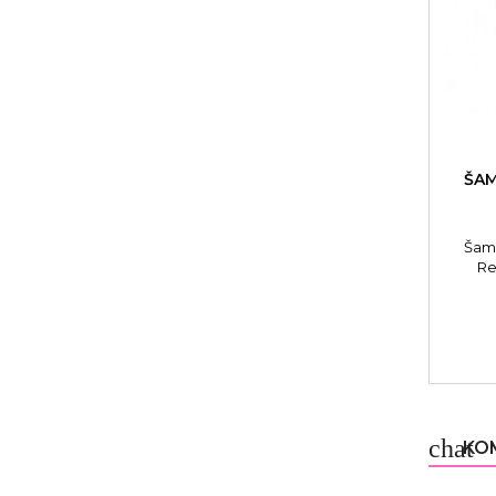
ŠAM
Šamp
Re
chat
KOM