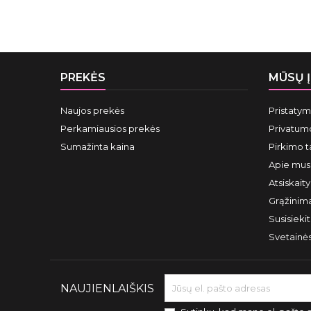
PREKĖS
MŪSŲ 
Naujos prekės
Pristaty
Perkamiausios prekės
Privatumo
Sumažinta kaina
Pirkimo t
Apie mus
Atsiskait
Grąžinima
Susisieki
Svetainė
NAUJIENLAIŠKIS