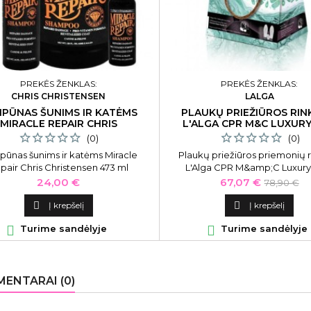
PREKĖS ŽENKLAS:
PREKĖS ŽENKLAS:
CHRIS CHRISTENSEN
LALGA
PŪNAS ŠUNIMS IR KATĖMS
PLAUKŲ PRIEŽIŪROS RIN
MIRACLE REPAIR CHRIS
L'ALGA CPR M&C LUXUR
CHRISTENSEN 473 ML
(0)
(0)
ūnas šunims ir katėms Miracle
Plaukų priežiūros priemonių r
pair Chris Christensen 473 ml
L'Alga CPR M&amp;C Luxury
LALA600705
Kaina
Kaina
Bazinė
24,00 €
67,07 €
78,90 €
kaina

Į krepšelį

Į krepšelį

Turime sandėlyje

Turime sandėlyje
ENTARAI (0)