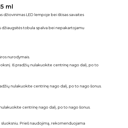
15 ml
mpas džiovinimas LED lempoje bei ištisas savaites
es džiaugsitės tobula spalva bei nepakartojamu
ros nurodymais.
ksnį. Iš pradžių nulakuokite centrinę nago dalį, po to
pradžių nulakuokite centrinę nago dalį, po to nago šonus.
 nulakuokite centrinę nago dalį, po to nago šonus.
ko sluoksniu. Prieš naudojimą, rekomenduojama