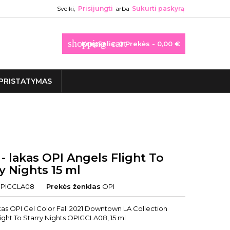
Sveiki,
Prisijungti
arba
Sukurti paskyrą
shopping_cart
Krepšelis:
0
Prekės - 0,00 €
PRISTATYMAS
 - lakas OPI Angels Flight To
y Nights 15 ml
PIGCLA08
Prekės ženklas
OPI
akas OPI Gel Color Fall 2021 Downtown LA Collection
ight To Starry Nights OPIGCLA08, 15 ml