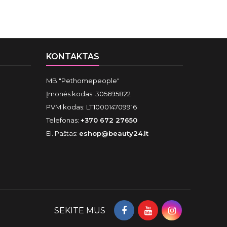
KONTAKTAS
MB "Pethomepeople"
Įmonės kodas: 305695822
PVM kodas: LT100014709916
Telefonas:
+370 672 27650
El. Paštas:
eshop@beauty24.lt
SEKITE MUS