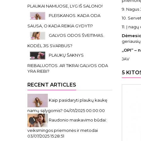
priemonę 
PLAUKAI NAMUOSE, LYG IŠ SALONO!
9. Nagus 
PLEISKANOS. KADA ODA
10. Servet
SAUSA, O KADA REIKIA GYDYTI?
11. Į nag
GALVOS ODOS ŠVEITIMAS.
Dėmesio
geriausių
KODĖL JIS SVARBUS?
„
OPI“ – n
PLAUKŲ ŠAKNYS
JAV
RIEBALUOTOS. AR TIKRAI GALVOS ODA
YRA RIEBI?
5 KITO
RECENT ARTICLES
Kaip pasidaryti plaukų kaukę
namų sąlygomis?
04/01/2025 00:00:00
Raudonio maskavimo būdai:
veiksmingos priemonės ir metodai
03/07/2025 15:28:51