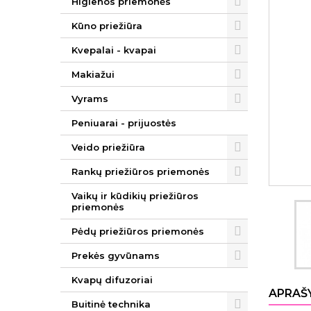
Higienos priemonės
Kūno priežiūra
Kvepalai - kvapai
Makiažui
Vyrams
Peniuarai - prijuostės
Veido priežiūra
Rankų priežiūros priemonės
Vaikų ir kūdikių priežiūros
priemonės
Pėdų priežiūros priemonės
Prekės gyvūnams
Kvapų difuzoriai
APRAŠ
Buitinė technika