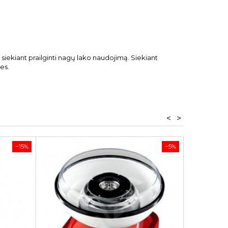
iekiant prailginti nagų lako naudojimą. Siekiant
es.
<
>
−15%
−5%
BIO