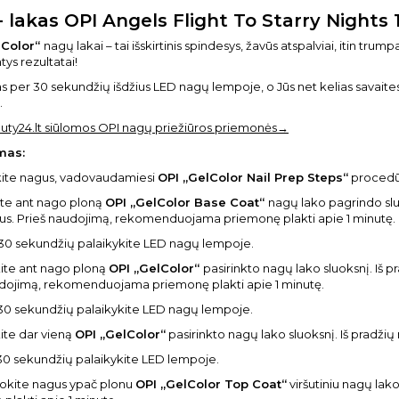
 - lakas OPI Angels Flight To Starry Nights 
 Color“
nagų lakai – tai išskirtinis spindesys, žavūs atspalviai, itin tru
tys rezultatai!
as per 30 sekundžių išdžius LED nagų lempoje, o Jūs net kelias savait
.
uty24.lt siūlomos OPI nagų priežiūros priemonės→
mas:
škite nagus, vadovaudamiesi
OPI „GelColor Nail Prep Steps“
procedū
ite ant nago ploną
OPI „GelColor Base Coat“
nagų lako pagrindo sluo
us. Prieš naudojimą, rekomenduojama priemonę plakti apie 1 minutę.
 30 sekundžių palaikykite LED nagų lempoje.
ite ant nago ploną
OPI „GelColor“
pasirinkto nagų lako sluoksnį. Iš 
udojimą, rekomenduojama priemonę plakti apie 1 minutę.
30 sekundžių palaikykite LED nagų lempoje.
ite dar vieną
OPI „GelColor“
pasirinkto nagų lako sluoksnį. Iš pradžių
30 sekundžių palaikykite LED lempoje.
uokite nagus ypač plonu
OPI „GelColor Top Coat“
viršutiniu nagų la