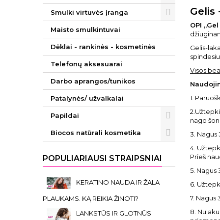
Gelis
Smulki virtuvės įranga
OPI „Gel
Maisto smulkintuvai
džiuginan
Dėklai - rankinės - kosmetinės
Gelis-lak
spindesiu
Telefonų aksesuarai
Visos bea
Darbo aprangos/tunikos
Naudoji
1. Paruo
Patalynės/ užvalkalai
2.Užtepk
Papildai
nago šon
Biocos natūrali kosmetika
3. Nagus
4. Užtepk
Prieš na
POPULIARIAUSI STRAIPSNIAI
5. Nagus 
KERATINO NAUDA IR ŽALA
6. Užtepk
7. Nagus 
PLAUKAMS. KĄ REIKIA ŽINOTI?
8. Nulak
LANKSTŪS IR GLOTNŪS