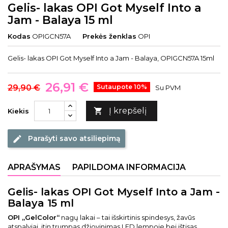
Gelis- lakas OPI Got Myself Into a
Jam - Balaya 15 ml
Kodas
OPIGCN57A
Prekės ženklas
OPI
Gelis- lakas OPI Got Myself Into a Jam - Balaya, OPIGCN57A 15ml
26,91 €
29,90 €
Sutaupote 10%
Su PVM
Į krepšelį

Kiekis
Parašyti savo atsiliepimą
edit
APRAŠYMAS
PAPILDOMA INFORMACIJA
Gelis- lakas OPI Got Myself Into a Jam -
Balaya 15 ml
OPI „GelColor“
nagų lakai – tai išskirtinis spindesys, žavūs
atspalviai, itin trumpas džiovinimas LED lempoje bei ištisas