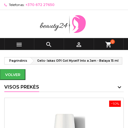
Telefonas:
+370 672 27650
0



shopping_cart
Pagrindinis
Gelis- lakas OPI Got Myself Into a Jam - Balaya 15 ml
VOLVER
VISOS PREKĖS
−10%