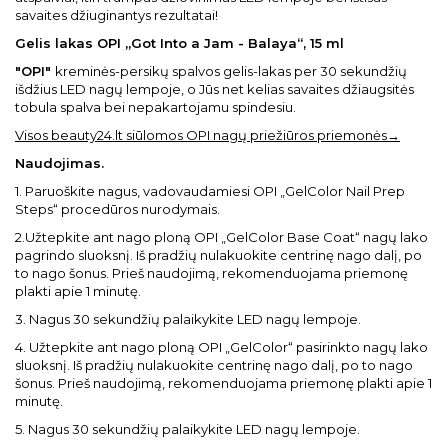
savaites džiuginantys rezultatai!
Gelis lakas OPI „Got Into a Jam - Balaya“, 15 ml
"OPI"
kreminės-persikų spalvos gelis-lakas per 30 sekundžių
išdžius LED nagų lempoje, o Jūs net kelias savaites džiaugsitės
tobula spalva bei nepakartojamu spindesiu.
Visos beauty24.lt siūlomos OPI nagų priežiūros priemonės→
Naudojimas.
1. Paruoškite nagus, vadovaudamiesi OPI „GelColor Nail Prep
Steps“ procedūros nurodymais.
2.Užtepkite ant nago ploną OPI „GelColor Base Coat“ nagų lako
pagrindo sluoksnį. Iš pradžių nulakuokite centrinę nago dalį, po
to nago šonus. Prieš naudojimą, rekomenduojama priemonę
plakti apie 1 minutę.
3. Nagus 30 sekundžių palaikykite LED nagų lempoje.
4. Užtepkite ant nago ploną OPI „GelColor“ pasirinkto nagų lako
sluoksnį. Iš pradžių nulakuokite centrinę nago dalį, po to nago
šonus. Prieš naudojimą, rekomenduojama priemonę plakti apie 1
minutę.
5. Nagus 30 sekundžių palaikykite LED nagų lempoje.