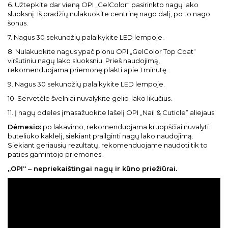
6. Užtepkite dar vieną OPI „GelColor“ pasirinkto nagų lako
sluoksnį. Iš pradžių nulakuokite centrinę nago dalį, po to nago
šonus.
7. Nagus 30 sekundžių palaikykite LED lempoje.
8. Nulakuokite nagus ypač plonu OPI „GelColor Top Coat“
viršutiniu nagų lako sluoksniu. Prieš naudojimą,
rekomenduojama priemonę plakti apie 1 minutę.
9. Nagus 30 sekundžių palaikykite LED lempoje.
10. Servetėle švelniai nuvalykite gelio-lako likučius.
11. Į nagų odeles įmasažuokite lašelį OPI „Nail & Cuticle” aliejaus.
Dėmesio:
po lakavimo, rekomenduojama kruopščiai nuvalyti
buteliuko kaklelį, siekiant prailginti nagų lako naudojimą.
Siekiant geriausių rezultatų, rekomenduojame naudoti tik to
paties gamintojo priemones.
„OPI“ – nepriekaištingai nagų ir kūno priežiūrai.