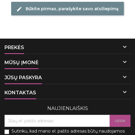
Būkite pirmas, parašykite savo atsiliepimą
edit

PREKĖS

MŪSŲ ĮMONĖ

JŪSŲ PASKYRA

KONTAKTAS
NAUJIENLAIŠKIS
Sutinku, kad mano el. pašto adresas būtų naudojamos