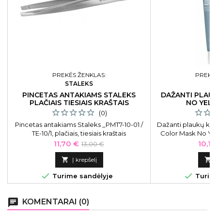
PREKĖS ŽENKLAS:
PREKĖS
STALEKS
O
PINCETAS ANTAKIAMS STALEKS
DAŽANTI PLAU
PLAČIAIS TIESIAIS KRAŠTAIS
NO YEL
(0)
Pincetas antakiams Staleks _PMT7-10-01 /
Dažanti plaukų kau
TE-10/1, plačiais, tiesiais kraštais
Color Mask No Y
neutralizuoja gelt
Kaina
Bazinė
Kain
11,70 €
10,12
13,00 €
kaina

Į krepšelį



Turime sandėlyje
Turime
chat
KOMENTARAI (0)