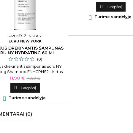

Į krepšelį

Turime sandėlyje
PREKĖS ŽENKLAS:
ECRU NEW YORK
KUS DRĖKINANTIS ŠAMPŪNAS
RU NY HYDRATING 60 ML
(0)
us drėkinantis šampūnas Ecru NY
ting Shampoo ENYCPHS2, skirtas
rbanotiems plaukams, 60 ml
Kaina
Bazinė
11,90 €
14,00 €
kaina

Į krepšelį

Turime sandėlyje
ENTARAI (0)