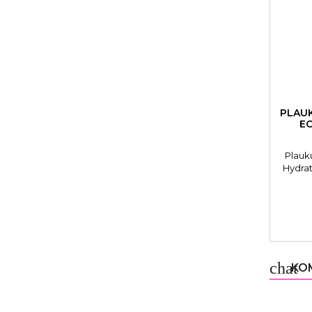
PLAU
EC
Plauk
Hydra
ga
chat
KOM