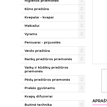
Higienos priemonės
Kūno priežiūra
Kvepalai - kvapai
Makiažui
Vyrams
Peniuarai - prijuostės
Veido priežiūra
Rankų priežiūros priemonės
Vaikų ir kūdikių priežiūros
priemonės
Pėdų priežiūros priemonės
Prekės gyvūnams
Kvapų difuzoriai
APRAŠ
Buitinė technika