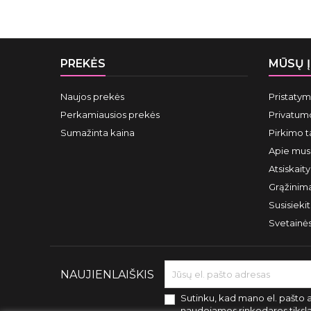
PREKĖS
MŪSŲ 
Naujos prekės
Pristaty
Perkamiausios prekės
Privatumo
Sumažinta kaina
Pirkimo t
Apie mus
Atsiskait
Grąžinima
Susisieki
Svetainė
NAUJIENLAIŠKIS
Sutinku, kad mano el. pašto 
naudojamos rinkodaros tiksl