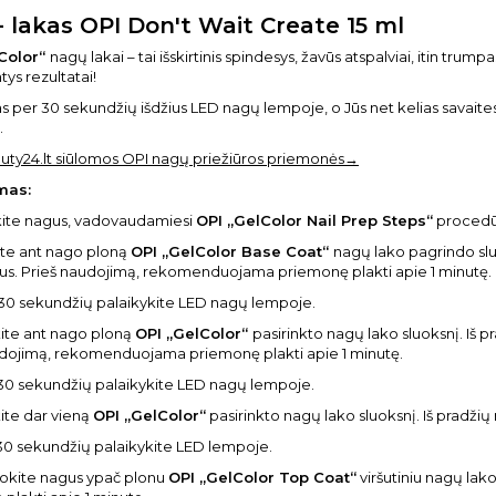
 - lakas OPI Don't Wait Create 15 ml
Color“
nagų lakai – tai išskirtinis spindesys, žavūs atspalviai, itin tru
tys rezultatai!
as per 30 sekundžių išdžius LED nagų lempoje, o Jūs net kelias savait
.
uty24.lt siūlomos OPI nagų priežiūros priemonės→
mas:
škite nagus, vadovaudamiesi
OPI „GelColor Nail Prep Steps“
procedū
ite ant nago ploną
OPI „GelColor Base Coat“
nagų lako pagrindo sluo
us. Prieš naudojimą, rekomenduojama priemonę plakti apie 1 minutę.
 30 sekundžių palaikykite LED nagų lempoje.
ite ant nago ploną
OPI „GelColor“
pasirinkto nagų lako sluoksnį. Iš 
udojimą, rekomenduojama priemonę plakti apie 1 minutę.
30 sekundžių palaikykite LED nagų lempoje.
ite dar vieną
OPI „GelColor“
pasirinkto nagų lako sluoksnį. Iš pradžių
30 sekundžių palaikykite LED lempoje.
uokite nagus ypač plonu
OPI „GelColor Top Coat“
viršutiniu nagų la