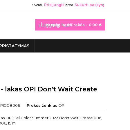
Sveiki,
Prisijungti
arba
Sukurti paskyrą
shopping_cart
Krepšelis:
0
Prekės - 0,00 €
PRISTATYMAS
 - lakas OPI Don't Wait Create
PIGCB006
Prekės ženklas
OPI
lakas OPI Gel Color Summer 2022 Don't Wait Create 006,
6, 15 ml