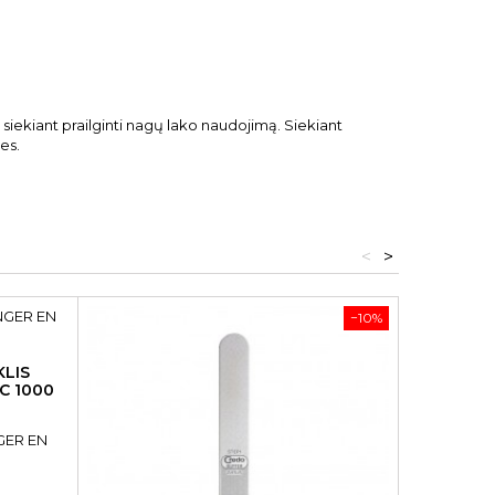
iekiant prailginti nagų lako naudojimą. Siekiant
es.
<
>
−10%
LIS
C 1000
NGER EN