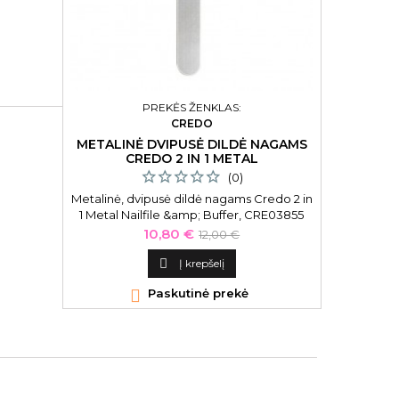
PREKĖS ŽENKLAS:
CREDO
METALINĖ DVIPUSĖ DILDĖ NAGAMS
BIOCOS R
CREDO 2 IN 1 METAL
(0)
Metalinė, dvipusė dildė nagams Credo 2 in
Rinkinys
1 Metal Nailfile &amp; Buffer, CRE03855
Kaina
Bazinė
10,80 €
12,00 €
kaina

Į krepšelį

Paskutinė prekė
