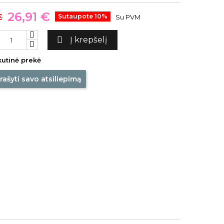
26,91 €
€
Sutaupote 10%
Su PVM

Į krepšelį
utinė prekė
rašyti savo atsiliepimą