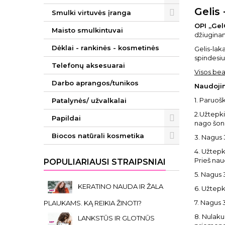
Gelis
Smulki virtuvės įranga
OPI „Gel
Maisto smulkintuvai
džiuginan
Dėklai - rankinės - kosmetinės
Gelis-lak
spindesiu
Telefonų aksesuarai
Visos bea
Darbo aprangos/tunikos
Naudoji
1. Paruo
Patalynės/ užvalkalai
2.Užtepk
Papildai
nago šon
Biocos natūrali kosmetika
3. Nagus
4. Užtepk
Prieš na
POPULIARIAUSI STRAIPSNIAI
5. Nagus 
KERATINO NAUDA IR ŽALA
6. Užtepk
7. Nagus 
PLAUKAMS. KĄ REIKIA ŽINOTI?
8. Nulak
LANKSTŪS IR GLOTNŪS