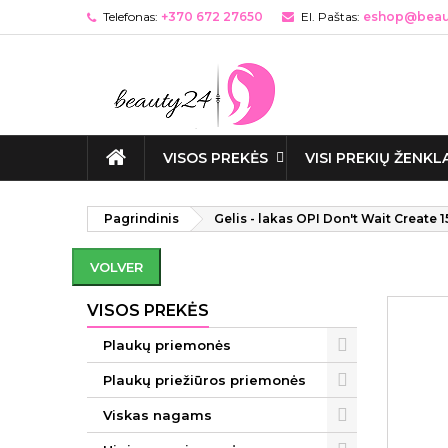
Telefonas:
+370 672 27650
El. Paštas:
eshop@beaut
VISOS PREKĖS
VISI PREKIŲ ŽENKL
Pagrindinis
Gelis - lakas OPI Don't Wait Create 1
VOLVER
VISOS PREKĖS
Plaukų priemonės
Plaukų priežiūros priemonės
Viskas nagams