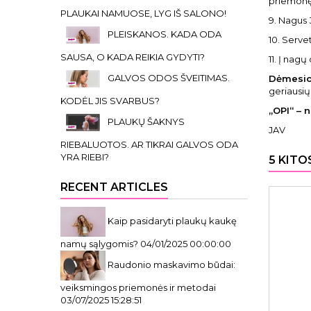
priemonę 
PLAUKAI NAMUOSE, LYG IŠ SALONO!
9. Nagus 
PLEISKANOS. KADA ODA
10. Servet
SAUSA, O KADA REIKIA GYDYTI?
11. Į nag
GALVOS ODOS ŠVEITIMAS.
Dėmesio
geriausių
KODĖL JIS SVARBUS?
„
OPI“ – n
PLAUKŲ ŠAKNYS
JAV
RIEBALUOTOS. AR TIKRAI GALVOS ODA
YRA RIEBI?
5 KITO
RECENT ARTICLES
Kaip pasidaryti plaukų kaukę
namų sąlygomis?
04/01/2025 00:00:00
Raudonio maskavimo būdai:
veiksmingos priemonės ir metodai
03/07/2025 15:28:51