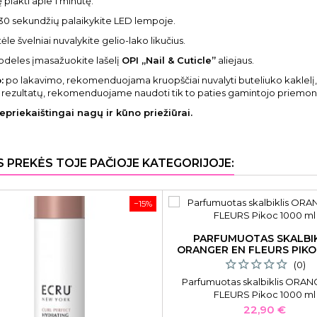
plakti apie 1 minutę.
30 sekundžių palaikykite LED lempoje.
ėle švelniai nuvalykite gelio-lako likučius.
ų odeles įmasažuokite lašelį
OPI „Nail & Cuticle”
aliejaus.
:
po lakavimo, rekomenduojama kruopščiai nuvalyti buteliuko kaklelį, s
 rezultatų, rekomenduojame naudoti tik to paties gamintojo priemon
epriekaištingai nagų ir kūno priežiūrai.
S PREKĖS TOJE PAČIOJE KATEGORIJOJE:
−15%
PARFUMUOTAS SKALBIK
ORANGER EN FLEURS PIKO
ML
(0)
Parfumuotas skalbiklis ORA
FLEURS Pikoc 1000 ml
Kaina
22,90 €