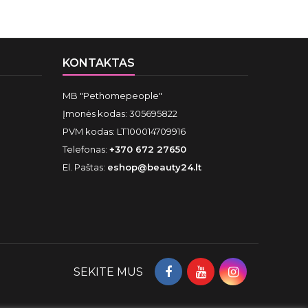
KONTAKTAS
MB "Pethomepeople"
Įmonės kodas: 305695822
PVM kodas: LT100014709916
Telefonas:
+370 672 27650
El. Paštas:
eshop@beauty24.lt
SEKITE MUS