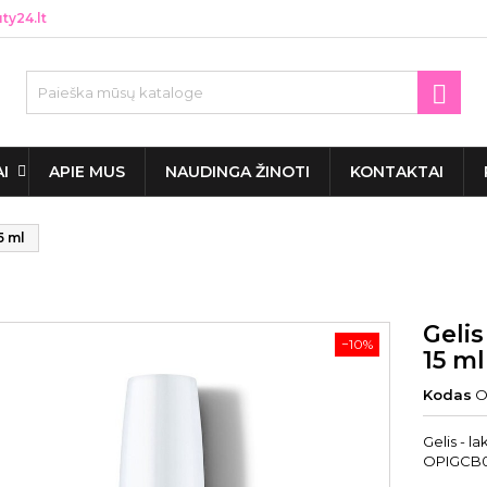
y24.lt

AI
APIE MUS
NAUDINGA ŽINOTI
KONTAKTAI
5 ml
Gelis
−10%
15 ml
Kodas
O
Gelis - 
OPIGCB00