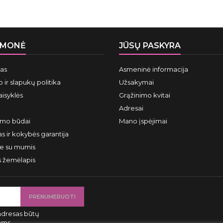
ĮMONĖ
JŪSŲ PASKYRA
mas
Asmeninė informacija
 ir slapukų politika
Užsakymai
aisyklės
Grąžinimo kvitai
Adresai
ymo būdai
Mano įspėjimai
s ir kokybės garantija
te su mumis
s žemėlapis
adresas būtų
ams.