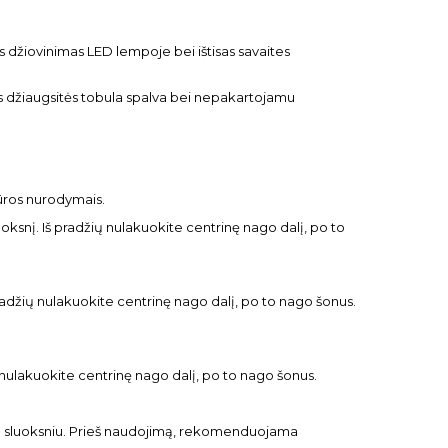
mpas džiovinimas LED lempoje bei ištisas savaites
es džiaugsitės tobula spalva bei nepakartojamu
ros nurodymais.
ksnį. Iš pradžių nulakuokite centrinę nago dalį, po to
pradžių nulakuokite centrinę nago dalį, po to nago šonus.
 nulakuokite centrinę nago dalį, po to nago šonus.
ko sluoksniu. Prieš naudojimą, rekomenduojama