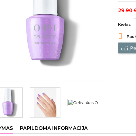
29,90 
Kiekis

Pask
edit
Pa
YMAS
PAPILDOMA INFORMACIJA