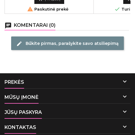


Paskutinė prekė
Turime
chat
KOMENTARAI (0)
Būkite pirmas, parašykite savo atsiliepimą
edit

PREKĖS

MŪSŲ ĮMONĖ

JŪSŲ PASKYRA

KONTAKTAS