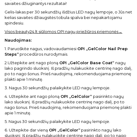
savaites džiuginantys rezultatai!
Gelis-lakas per 30 sekundžių išdžius LED nagų lempoje, o Jūs net
kelias savaites džiaugsitės tobula spalva bei nepakartojamu
spindesiu.
Visos beauty24.lt siūlomos OPI nagų priežiūros priemonės→
Naudojimas:
1. Paruoškite nagus, vadovaudamiesi
OPI „GelColor Nail Prep
Steps“
procedūros nurodymais.
2.Užtepkite ant nago ploną
OPI „GelColor Base Coat“
nagų
lako pagrindo sluoksnį. Iš pradžių nulakuokite centrinę nago dalį,
po to nago šonus. Prieš naudojimą, rekomenduojama priemonę
plakti apie 1 minutę.
3. Nagus 30 sekundžių palaikykite LED nagų lempoje.
4. Užtepkite ant nago ploną
OPI „GelColor“
pasirinkto nagų
lako sluoksnį. Iš pradžių nulakuokite centrinę nago dalį, po to
nago šonus. Prieš naudojimą, rekomenduojama priemonę plakti
apie 1 minutę.
5. Nagus 30 sekundžių palaikykite LED nagų lempoje.
6. Užtepkite dar vieną
OPI „GelColor“
pasirinkto nagų lako
sluoksnį. Iš pradžių nulakuokite centrinę nago dalį, po to nago