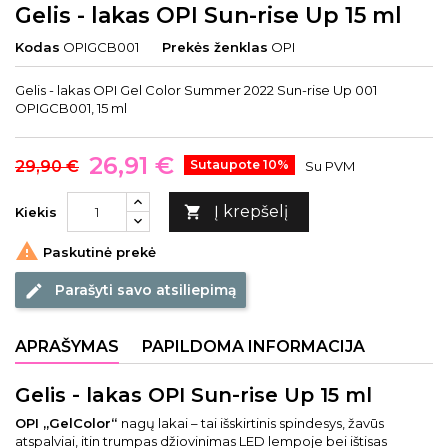
Gelis - lakas OPI Sun-rise Up 15 ml
Kodas
OPIGCB001
Prekės ženklas
OPI
Gelis - lakas OPI Gel Color Summer 2022 Sun-rise Up 001
OPIGCB001, 15 ml
26,91 €
29,90 €
Sutaupote 10%
Su PVM
Į krepšelį

Kiekis

Paskutinė prekė
Parašyti savo atsiliepimą
edit
APRAŠYMAS
PAPILDOMA INFORMACIJA
Gelis - lakas OPI Sun-rise Up 15 ml
OPI „GelColor“
nagų lakai – tai išskirtinis spindesys, žavūs
atspalviai, itin trumpas džiovinimas LED lempoje bei ištisas