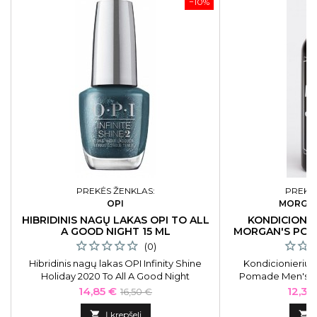
−10%
PREKĖS ŽENKLAS:
PREKĖS
OPI
MORGA
HIBRIDINIS NAGŲ LAKAS OPI TO ALL
KONDICIONI
A GOOD NIGHT 15 ML
MORGAN'S POM
(0)
Hibridinis nagų lakas OPI Infinity Shine
Kondicionierius
Holiday 2020 To All A Good Night
Pomade Men's C
OPIISHRM46, 15 ml
skirtas v
Kaina
Bazinė
Kaina
14,85 €
12,35
16,50 €
kaina

Į krepšelį
