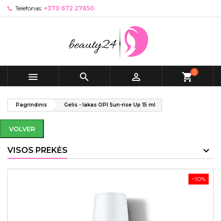
Telefonas:
+370 672 27650
0



shopping_cart
Pagrindinis
Gelis - lakas OPI Sun-rise Up 15 ml
VOLVER
VISOS PREKĖS
−10%