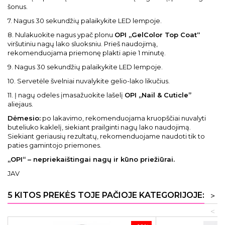
šonus.
7. Nagus 30 sekundžių palaikykite LED lempoje.
8. Nulakuokite nagus ypač plonu
OPI „GelColor Top Coat“
viršutiniu nagų lako sluoksniu. Prieš naudojimą,
rekomenduojama priemonę plakti apie 1 minutę.
9. Nagus 30 sekundžių palaikykite LED lempoje.
10. Servetėle švelniai nuvalykite gelio-lako likučius.
11. Į nagų odeles įmasažuokite lašelį
OPI „Nail & Cuticle”
aliejaus.
Dėmesio:
po lakavimo, rekomenduojama kruopščiai nuvalyti
buteliuko kaklelį, siekiant prailginti nagų lako naudojimą.
Siekiant geriausių rezultatų, rekomenduojame naudoti tik to
paties gamintojo priemones.
„
OPI“ – nepriekaištingai nagų ir kūno priežiūrai.
JAV
5 KITOS PREKĖS TOJE PAČIOJE KATEGORIJOJE:
>
<