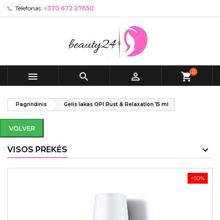
Telefonas:
+370 672 27650
0



shopping_cart
Pagrindinis
Gelis lakas OPI Rust & Relaxation 15 ml
VOLVER
VISOS PREKĖS
−10%