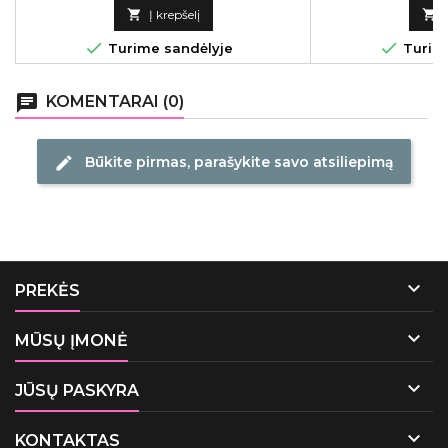
kaina

Į krepšelį



Turime sandėlyje
Turime
chat
KOMENTARAI (0)
Būkite pirmas, parašykite savo atsiliepimą
edit

PREKĖS

MŪSŲ ĮMONĖ

JŪSŲ PASKYRA

KONTAKTAS