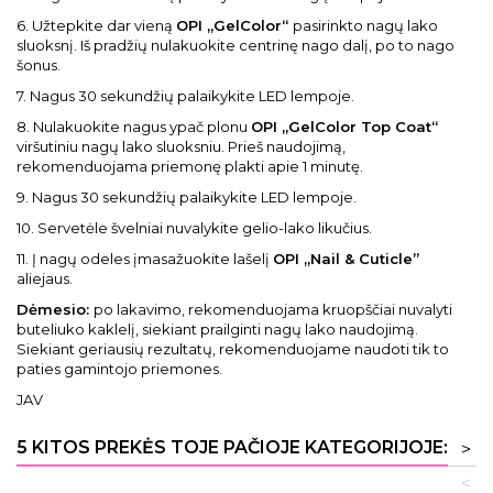
6. Užtepkite dar vieną
OPI „GelColor“
pasirinkto nagų lako
sluoksnį. Iš pradžių nulakuokite centrinę nago dalį, po to nago
šonus.
7. Nagus 30 sekundžių palaikykite LED lempoje.
8. Nulakuokite nagus ypač plonu
OPI „GelColor Top Coat“
viršutiniu nagų lako sluoksniu. Prieš naudojimą,
rekomenduojama priemonę plakti apie 1 minutę.
9. Nagus 30 sekundžių palaikykite LED lempoje.
10. Servetėle švelniai nuvalykite gelio-lako likučius.
11. Į nagų odeles įmasažuokite lašelį
OPI „Nail & Cuticle”
aliejaus.
Dėmesio:
po lakavimo, rekomenduojama kruopščiai nuvalyti
buteliuko kaklelį, siekiant prailginti nagų lako naudojimą.
Siekiant geriausių rezultatų, rekomenduojame naudoti tik to
paties gamintojo priemones.
JAV
5 KITOS PREKĖS TOJE PAČIOJE KATEGORIJOJE:
>
<