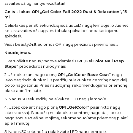
savaites džiuginantys rezultatai!
Gelis - lakas OPI „Gel Color Fall 2022 Rust & Relaxation“, 15
ml
Gelis-lakas per 30 sekundžių išdžius LED nagų lempoje, o Jūs net
kelias savaites džiaugsitės tobula spalva bei nepakartojamu
spindesiu.
Visos beauty24.lt siūlomos OPI nagų priežiūros priemonės→
Naudojimas.
1. Paruoškite nagus, vadovaudamiesi
OPI „GelColor Nail Prep
Steps“
procedūros nurodymais.
2.Užtepkite ant nago ploną
OPI „GelColor Base Coat“
nagų
lako pagrindo sluoksnį. Iš pradžių nulakuokite centrinę nago dalį,
po to nago šonus. Prieš naudojimą, rekomenduojama priemonę
plakti apie 1 minutę.
3. Nagus 30 sekundžių palaikykite LED nagų lempoje.
4. Užtepkite ant nago ploną
OPI „GelColor“
pasirinkto nagų
lako sluoksnį. Iš pradžių nulakuokite centrinę nago dalį, po to
nago šonus. Prieš naudojimą, rekomenduojama priemonę plakti
apie 1 minutę.
5. Nagus 30 sekundžių palaikykite LED nagų lempoje.