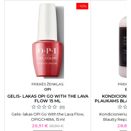
−10%
PREKĖS ŽENKLAS:
PREKĖS
OPI
BL
GELIS- LAKAS OPI GO WITH THE LAVA
KONDICIONIE
FLOW 15 ML
PLAUKAMS BLAU
(0)
Gelis- lakas OPI Go With the Lava Flow,
Kondicionierius
OPIGCH69A, 15 ml
Blautty Repair
Conditioner BLAC
Kaina
Bazinė
Kaina
26,91 €
28,80
29,90 €
serbentų a