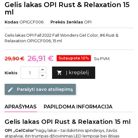
Gelis lakas OPI Rust & Relaxation 15
ml
Kodas
OPIGCF006
Prekės ženklas
OPI
Gelis lakas OPI Fall 2022 Fall Wonders Gel Color, #6 Rust &
Relaxation OPIGCF006, 15 ml
26,91 €
29,90 €
Sutaupote 10%
Su PVM
Į krepšelį

Kiekis
Parašyti savo atsiliepimą
edit
APRAŠYMAS
PAPILDOMA INFORMACIJA
Gelis lakas OPI Rust & Relaxation 15 ml
OPI „GelColor“
nagų lakai – tai išskirtinis spindesys, žavūs
atspalviai, itin trumpas džiovinimas LED lempoje bei ištisas