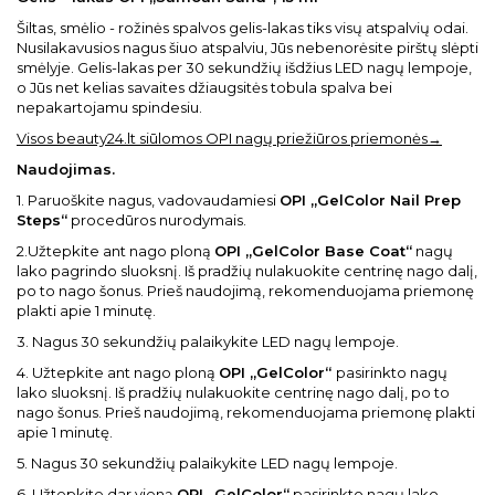
Šiltas, smėlio - rožinės spalvos gelis-lakas tiks visų atspalvių odai.
Nusilakavusios nagus šiuo atspalviu, Jūs nebenorėsite pirštų slėpti
smėlyje. Gelis-lakas per 30 sekundžių išdžius LED nagų lempoje,
o Jūs net kelias savaites džiaugsitės tobula spalva bei
nepakartojamu spindesiu.
Visos beauty24.lt siūlomos OPI nagų priežiūros priemonės→
Naudojimas.
1. Paruoškite nagus, vadovaudamiesi
OPI „GelColor Nail Prep
Steps“
procedūros nurodymais.
2.Užtepkite ant nago ploną
OPI „GelColor Base Coat“
nagų
lako pagrindo sluoksnį. Iš pradžių nulakuokite centrinę nago dalį,
po to nago šonus. Prieš naudojimą, rekomenduojama priemonę
plakti apie 1 minutę.
3. Nagus 30 sekundžių palaikykite LED nagų lempoje.
4. Užtepkite ant nago ploną
OPI „GelColor“
pasirinkto nagų
lako sluoksnį. Iš pradžių nulakuokite centrinę nago dalį, po to
nago šonus. Prieš naudojimą, rekomenduojama priemonę plakti
apie 1 minutę.
5. Nagus 30 sekundžių palaikykite LED nagų lempoje.
6. Užtepkite dar vieną
OPI „GelColor“
pasirinkto nagų lako