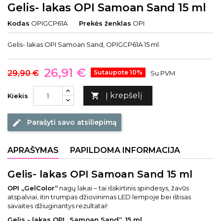
Gelis- lakas OPI Samoan Sand 15 ml
Kodas
OPIGCP61A
Prekės ženklas
OPI
Gelis- lakas OPI Samoan Sand, OPIGCP61A 15 ml
26,91 €
29,90 €
Sutaupote 10%
Su PVM
Į krepšelį

Kiekis
Parašyti savo atsiliepimą
edit
APRAŠYMAS
PAPILDOMA INFORMACIJA
Gelis- lakas OPI Samoan Sand 15 ml
OPI „GelColor“
nagų lakai – tai išskirtinis spindesys, žavūs
atspalviai, itin trumpas džiovinimas LED lempoje bei ištisas
savaites džiuginantys rezultatai!
Gelis - lakas OPI „Samoan Sand“, 15 ml