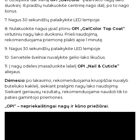
sluoksnį. Iš pradžių nulakuokite centrinę nago dalį, po to nago
šonus.
7. Nagus 30 sekundžių palaikykite LED lempoje.
8. Nulakuokite nagus ypač plonu
OPI „GelColor Top Coat“
viršutiniu nagų lako sluoksniu. Prieš naudojimą,
rekomenduojama priemonę plakti apie 1 minutę.
9. Nagus 30 sekundžių palaikykite LED lempoje.
10. Servetėle švelniai nuvalykite gelio-lako likučius.
11. Į nagų odeles įmasažuokite lašelį
OPI „Nail & Cuticle”
aliejaus.
Dėmesio:
po lakavimo, rekomenduojama kruopščiai nuvalyti
buteliuko kaklelį, siekiant prailginti nagų lako naudojimą.
Siekiant geriausių rezultatų, rekomenduojame naudoti tik to
paties gamintojo priemones.
„OPI“ – nepriekaištingai nagų ir kūno priežiūrai.