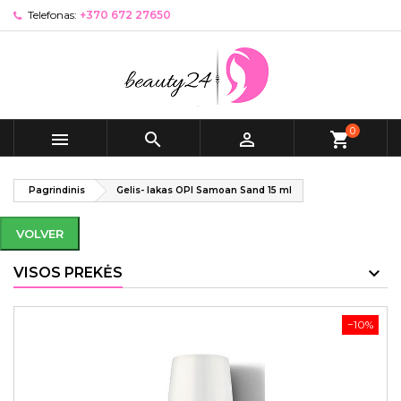
Telefonas:
+370 672 27650
0



shopping_cart
Pagrindinis
Gelis- lakas OPI Samoan Sand 15 ml
VOLVER
VISOS PREKĖS
−10%