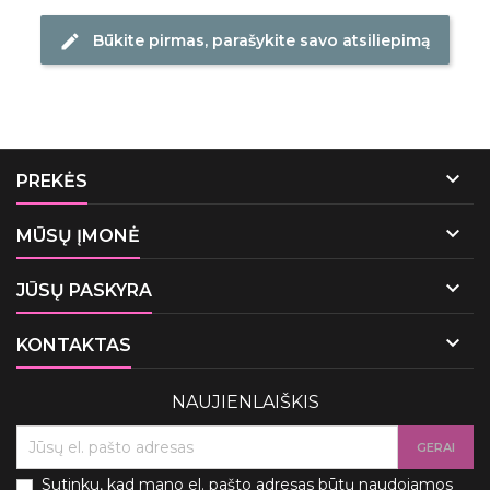
Būkite pirmas, parašykite savo atsiliepimą
edit

PREKĖS

MŪSŲ ĮMONĖ

JŪSŲ PASKYRA

KONTAKTAS
NAUJIENLAIŠKIS
Sutinku, kad mano el. pašto adresas būtų naudojamos