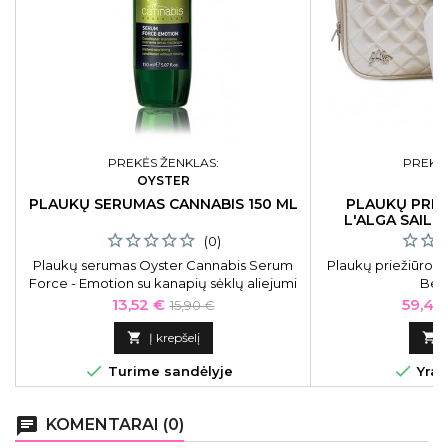
PREKĖS ŽENKLAS:
PREKĖS
OYSTER
L
PLAUKŲ SERUMAS CANNABIS 150 ML
PLAUKŲ PRIE
L'ALGA SAIL
(0)
Plaukų serumas Oyster Cannabis Serum
Plaukų priežiūros r
Force - Emotion su kanapių sėklų aliejumi
Bea
OYBM05150400, 150 ml
Kaina
Bazinė
Kaina
13,52 €
59,42
15,90 €
kaina

Į krepšelį



Turime sandėlyje
Yra 
chat
KOMENTARAI (0)