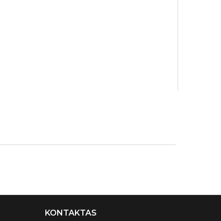
DI
Parfumuotas

KONTAKTAS