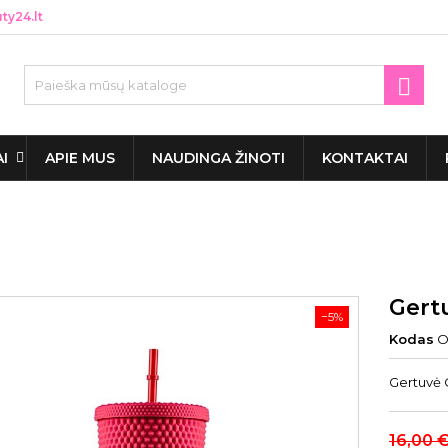
y24.lt

AI
APIE MUS
NAUDINGA ŽINOTI
KONTAKTAI
Gert
−5%
Kodas
O
Gertuvė 
16,00 