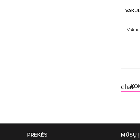
VAKUU
Vakuu
chat
KOM
PREKĖS
MŪSŲ 