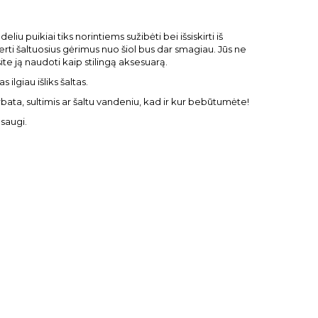
iu puikiai tiks norintiems sužibėti bei išsiskirti iš
rti šaltuosius gėrimus nuo šiol bus dar smagiau. Jūs ne
site ją naudoti kaip stilingą aksesuarą.
lgiau išliks šaltas.
arbata, sultimis ar šaltu vandeniu, kad ir kur bebūtumėte!
 saugi.