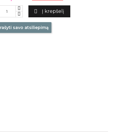

Į krepšelį
rašyti savo atsiliepimą