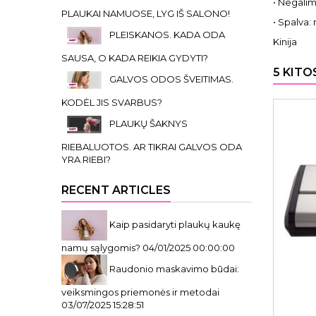
• Negalim
PLAUKAI NAMUOSE, LYG IŠ SALONO!
• Spalva:
PLEISKANOS. KADA ODA
Kinija
SAUSA, O KADA REIKIA GYDYTI?
5 KITO
GALVOS ODOS ŠVEITIMAS.
KODĖL JIS SVARBUS?
PLAUKŲ ŠAKNYS
RIEBALUOTOS. AR TIKRAI GALVOS ODA
YRA RIEBI?
RECENT ARTICLES
Kaip pasidaryti plaukų kaukę
namų sąlygomis?
04/01/2025 00:00:00
Raudonio maskavimo būdai:
veiksmingos priemonės ir metodai
03/07/2025 15:28:51