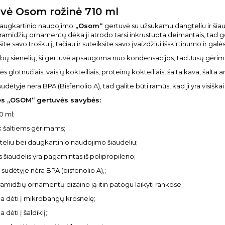
vė Osom rožinė 710 ml
daugkartinio naudojimo
„Osom“
gertuvė su užsukamu dangteliu ir šiaudel
iramidžių ornamentų dėka ji atrodo tarsi inkrustuota deimantais, tad ge
ite savo troškulį, tačiau ir suteiksite savo įvaizdžiui išskirtinumo ir galė
bų sienelių, ši gertuvė apsaugoma nuo kondensacijos, tad Jūsų gėrimas i
 glotnučiais, vaisių kokteiliais, proteinų kokteiliais, šalta kava, šalta 
dėtyje nėra BPA (Bisfenolio A), tad galite būti ramūs, kad ji yra visiškai
nės „OSOM“ gertuvės savybės:
10 ml;
tik šaltiems gėrimams;
teliu bei daugkartinio naudojimo šiaudeliu;
s šiaudelis yra pagamintas iš polipropileno;
 sudėtyje nėra BPA (bisfenolio A),;
ramidžių ornamentų dizaino ją itin patogu laikyti rankose;
a dėti į mikrobangų krosnelę;
 dėti į šaldiklį;