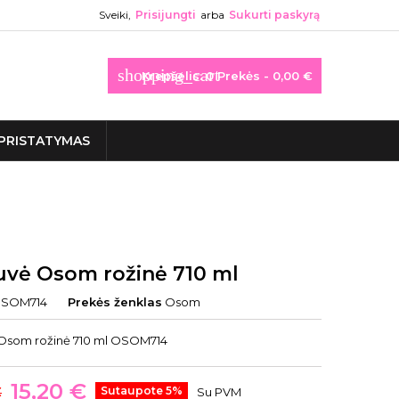
Sveiki,
Prisijungti
arba
Sukurti paskyrą
shopping_cart
Krepšelis:
0
Prekės - 0,00 €
PRISTATYMAS
uvė Osom rožinė 710 ml
SOM714
Prekės ženklas
Osom
Osom rožinė 710 ml OSOM714
15,20 €
€
Sutaupote 5%
Su PVM