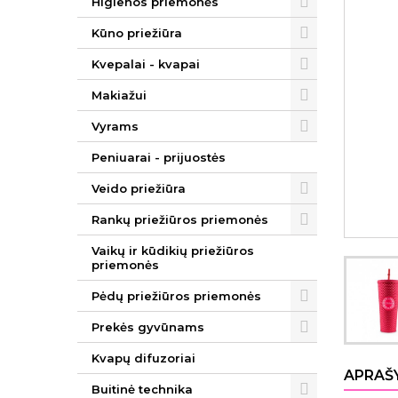
Higienos priemonės
Kūno priežiūra
Kvepalai - kvapai
Makiažui
Vyrams
Peniuarai - prijuostės
Veido priežiūra
Rankų priežiūros priemonės
Vaikų ir kūdikių priežiūros
priemonės
Pėdų priežiūros priemonės
Prekės gyvūnams
Kvapų difuzoriai
APRAŠ
Buitinė technika