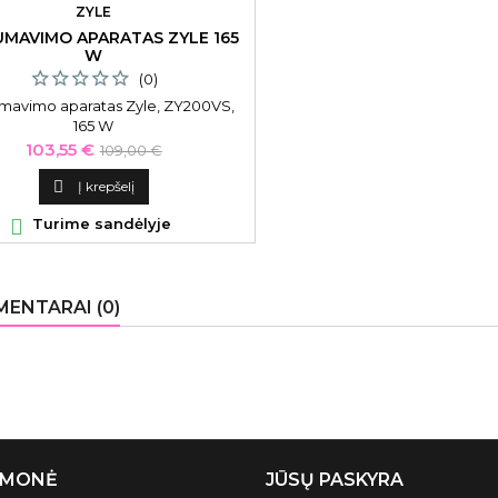
ZYLE
MAVIMO APARATAS ZYLE 165
W
(0)
mavimo aparatas Zyle, ZY200VS,
165 W
Kaina
Bazinė
103,55 €
109,00 €
kaina

Į krepšelį

Turime sandėlyje
ENTARAI (0)
ĮMONĖ
JŪSŲ PASKYRA