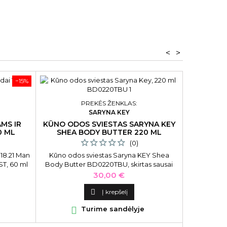
<
>
−15%
PREKĖS ŽENKLAS:
SARYNA KEY
MS IR
KŪNO ODOS SVIESTAS SARYNA KEY
0 ML
SHEA BODY BUTTER 220 ML
(0)
 18.21 Man
Kūno odos sviestas Saryna KEY Shea
T, 60 ml
Body Butter BD0220TBU, skirtas sausai
odai, su taukmedžio sviestu, 220 ml
Kaina
30,00 €

Į krepšelį

Turime sandėlyje
PARFUMU