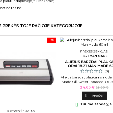
a plauti indaplovėje, tik rankomis;
 matinė rožinė.
S PREKĖS TOJE PAČIOJE KATEGORIJOJE:
−5%
PREKĖS ŽENKLAS:
18.21 MAN MADE
ALIEJUS BARZDAI PLAUKA
ODAI 18.21 MAN MADE 6
(0)
Aliejus barzdai, plaukams ir odai
Made Oil Sweet Tobacco, OIL2S
Kaina
Bazinė
24,65 €
29,00 €
kaina

Į krepšelį

Turime sandėlyje
PREKĖS ŽENKLAS: