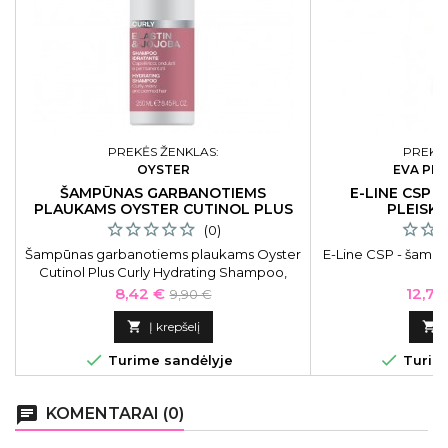
PREKĖS ŽENKLAS:
PREKĖS
OYSTER
EVA PR
ŠAMPŪNAS GARBANOTIEMS
E-LINE CSP 
PLAUKAMS OYSTER CUTINOL PLUS
PLEISK
CURLY 250 ML
(0)
Šampūnas garbanotiems plaukams Oyster
E-Line CSP - šampū
Cutinol Plus Curly Hydrating Shampoo,
skirtas besiveliantiems plaukams
Kaina
Bazinė
Kaina
8,42 €
12,75
9,90 €
OYSH05250321, 250 ml
kaina

Į krepšelį



Turime sandėlyje
Turime
chat
KOMENTARAI (0)