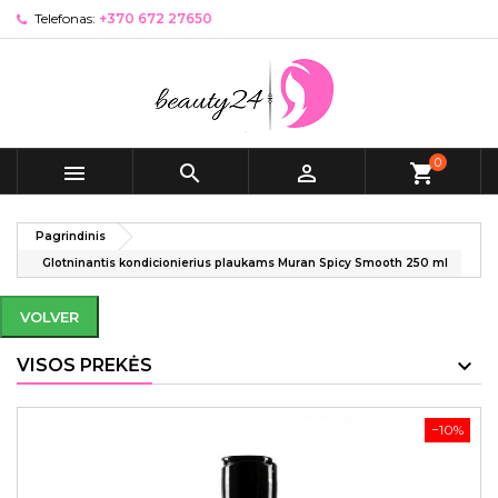
Telefonas:
+370 672 27650
0



shopping_cart
Pagrindinis
Glotninantis kondicionierius plaukams Muran Spicy Smooth 250 ml
VOLVER
VISOS PREKĖS
−10%