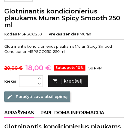
Glotninantis kondicionierius
plaukams Muran Spicy Smooth 250
ml
Kodas
MSPSCO250
Prekės ženklas
Muran
Glotninantis kondicionierius plaukams Muran Spicy Smooth
Conditioner MSPSCO250, 250 ml
18,00 €
20,00 €
Sutaupote 10%
Su PVM
Į krepšelį

Kiekis
Parašyti savo atsiliepimą
edit
APRAŠYMAS
PAPILDOMA INFORMACIJA
Glotninantis kondicionierius plaukams