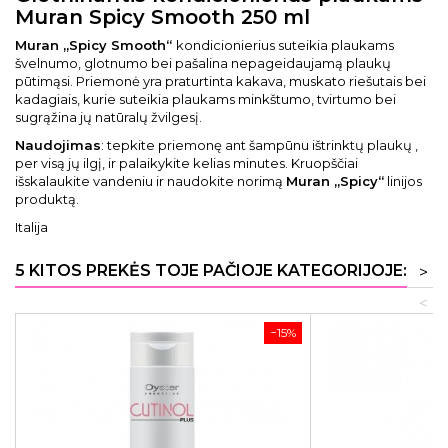
Muran Spicy Smooth 250 ml
Muran „Spicy Smooth“
kondicionierius suteikia plaukams
švelnumo, glotnumo bei pašalina nepageidaujamą plaukų
pūtimąsi. Priemonė yra praturtinta kakava, muskato riešutais bei
kadagiais, kurie suteikia plaukams minkštumo, tvirtumo bei
sugrąžina jų natūralų žvilgesį.
Naudojimas
: tepkite priemonę ant šampūnu ištrinktų plaukų ,
per visą jų ilgį, ir palaikykite kelias minutes. Kruopščiai
išskalaukite vandeniu ir naudokite norimą
Muran „Spicy“
linijos
produktą.
Italija
5 KITOS PREKĖS TOJE PAČIOJE KATEGORIJOJE:
>
<
−15%