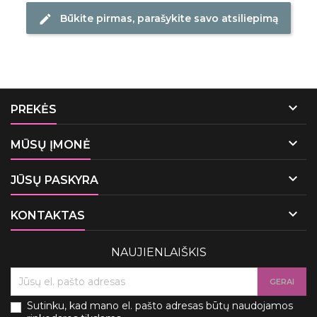
Būkite pirmas, parašykite savo atsiliepimą
edit

PREKĖS

MŪSŲ ĮMONĖ

JŪSŲ PASKYRA

KONTAKTAS
NAUJIENLAIŠKIS
Sutinku, kad mano el. pašto adresas būtų naudojamos