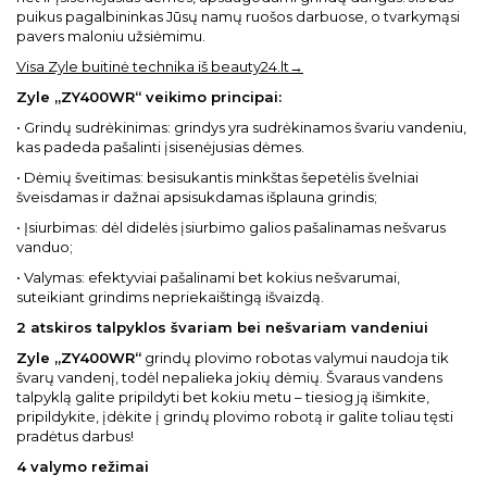
puikus pagalbininkas Jūsų namų ruošos darbuose, o tvarkymąsi
pavers maloniu užsiėmimu.
Visa Zyle buitinė technika iš beauty24.lt→
Zyle „ZY400WR“ veikimo principai:
• Grindų sudrėkinimas: grindys yra sudrėkinamos švariu vandeniu,
kas padeda pašalinti įsisenėjusias dėmes.
• Dėmių šveitimas: besisukantis minkštas šepetėlis švelniai
šveisdamas ir dažnai apsisukdamas išplauna grindis;
• Įsiurbimas: dėl didelės įsiurbimo galios pašalinamas nešvarus
vanduo;
• Valymas: efektyviai pašalinami bet kokius nešvarumai,
suteikiant grindims nepriekaištingą išvaizdą.
2 atskiros talpyklos švariam bei nešvariam vandeniui
Zyle „ZY400WR“
grindų plovimo robotas valymui naudoja tik
švarų vandenį, todėl nepalieka jokių dėmių. Švaraus vandens
talpyklą galite pripildyti bet kokiu metu – tiesiog ją išimkite,
pripildykite, įdėkite į grindų plovimo robotą ir galite toliau tęsti
pradėtus darbus!
4 valymo režimai