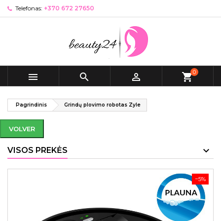
Telefonas:
+370 672 27650
0



shopping_cart
Pagrindinis
Grindų plovimo robotas Zyle
VOLVER
VISOS PREKĖS
−5%