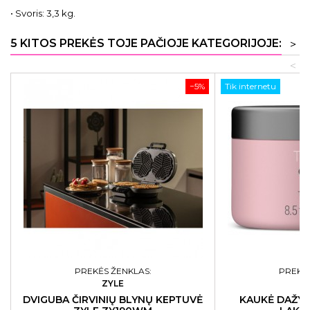
• Svoris: 3,3 kg.
5 KITOS PREKĖS TOJE PAČIOJE KATEGORIJOJE:
>
<
−5%
Tik internetu
PREKĖS ŽENKLAS:
PREKĖS
ZYLE
L
DVIGUBA ČIRVINIŲ BLYNŲ KEPTUVĖ
KAUKĖ DAŽY