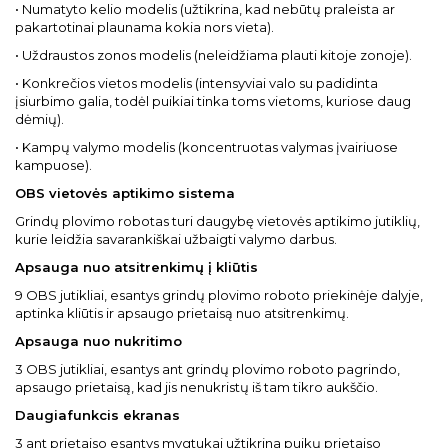
• Numatyto kelio modelis (užtikrina, kad nebūtų praleista ar
pakartotinai plaunama kokia nors vieta).
• Uždraustos zonos modelis (neleidžiama plauti kitoje zonoje).
• Konkrečios vietos modelis (intensyviai valo su padidinta
įsiurbimo galia, todėl puikiai tinka toms vietoms, kuriose daug
dėmių).
• Kampų valymo modelis (koncentruotas valymas įvairiuose
kampuose).
OBS vietovės aptikimo sistema
Grindų plovimo robotas turi daugybę vietovės aptikimo jutiklių,
kurie leidžia savarankiškai užbaigti valymo darbus.
Apsauga nuo atsitrenkimų į kliūtis
9 OBS jutikliai, esantys grindų plovimo roboto priekinėje dalyje,
aptinka kliūtis ir apsaugo prietaisą nuo atsitrenkimų.
Apsauga nuo nukritimo
3 OBS jutikliai, esantys ant grindų plovimo roboto pagrindo,
apsaugo prietaisą, kad jis nenukristų iš tam tikro aukščio.
Daugiafunkcis ekranas
3 ant prietaiso esantys mygtukai užtikrina puikų prietaiso