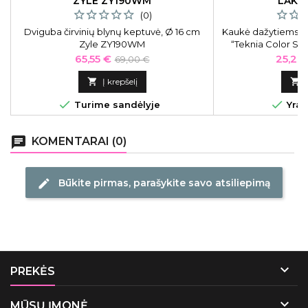
ZYLE ZY190WM
LAKM
(0)
Dviguba čirvinių blynų keptuvė, Ø 16 cm
Kaukė dažytiems p
Zyle ZY190WM
“Teknia Color St
dažytų plaukų s
Kaina
Bazinė
Kaina
65,55 €
25,20
69,00 €
plovi
kaina

Į krepšelį



Turime sandėlyje
Yra 
chat
KOMENTARAI (0)
Būkite pirmas, parašykite savo atsiliepimą
edit

PREKĖS

MŪSŲ ĮMONĖ