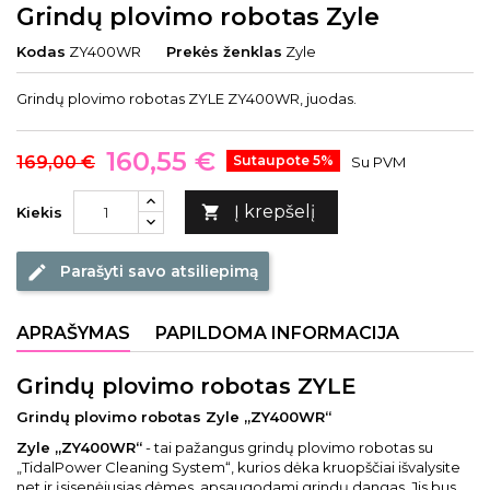
Grindų plovimo robotas Zyle
Kodas
ZY400WR
Prekės ženklas
Zyle
Grindų plovimo robotas ZYLE ZY400WR, juodas.
160,55 €
169,00 €
Sutaupote 5%
Su PVM
Į krepšelį

Kiekis
Parašyti savo atsiliepimą
edit
APRAŠYMAS
PAPILDOMA INFORMACIJA
Grindų plovimo robotas ZYLE
Grindų plovimo robotas Zyle „ZY400WR“
Zyle „ZY400WR“
- tai pažangus grindų plovimo robotas su
„TidalPower Cleaning System“, kurios dėka kruopščiai išvalysite
net ir įsisenėjusias dėmes, apsaugodami grindų dangas. Jis bus