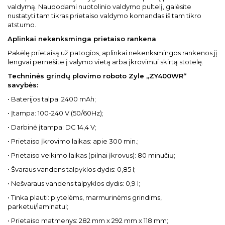
valdymą. Naudodami nuotolinio valdymo pultelį, galėsite
nustatyti tam tikras prietaiso valdymo komandas iš tam tikro
atstumo.
Aplinkai nekenksminga prietaiso rankena
Pakėlę prietaisą už patogios, aplinkai nekenksmingos rankenos jį
lengvai pernešite į valymo vietą arba įkrovimui skirtą stotelę.
Techninės grindų plovimo roboto Zyle „ZY400WR“
savybės:
• Baterijos talpa: 2400 mAh;
• Įtampa: 100-240 V (50/60Hz);
• Darbinė įtampa: DC 14,4 V;
• Prietaiso įkrovimo laikas: apie 300 min.;
• Prietaiso veikimo laikas (pilnai įkrovus): 80 minučių;
• Švaraus vandens talpyklos dydis: 0,85 l;
• Nešvaraus vandens talpyklos dydis: 0,9 l;
• Tinka plauti: plytelėms, marmurinėms grindims,
parketui/laminatui;
• Prietaiso matmenys: 282 mm x 292 mm x 118 mm;