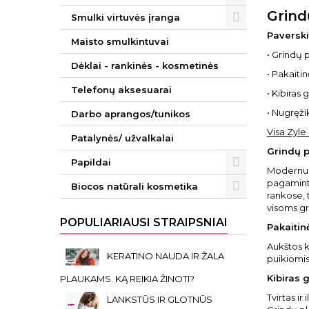
Grind
Smulki virtuvės įranga
Paverski
Maisto smulkintuvai
• Grindų 
Dėklai - rankinės - kosmetinės
• Pakaiti
Telefonų aksesuarai
• Kibiras 
• Nugręžikl
Darbo aprangos/tunikos
Visa Zyle
Patalynės/ užvalkalai
Grindų 
Papildai
Modernus 
pagaminta
Biocos natūrali kosmetika
rankose, 
visoms g
POPULIARIAUSI STRAIPSNIAI
Pakaitin
Aukštos k
KERATINO NAUDA IR ŽALA
puikiomis
Kibiras 
PLAUKAMS. KĄ REIKIA ŽINOTI?
Tvirtas ir
LANKSTŪS IR GLOTNŪS