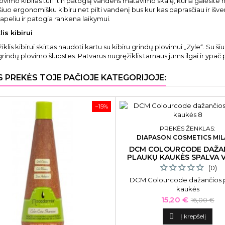
ovimo kibiras turi itin patogią vandens matavimo skalę, kuria galėsite na
u šiuo ergonomišku kibiru net pilti vandenį bus kur kas paprasčiau ir išv
apeliu ir patogia rankena laikymui.
is kibirui
iklis kibirui skirtas naudoti kartu su kibiru grindų plovimui „Zyle“. Su ši
grindų plovimo šluostes. Patvarus nugręžiklis tarnaus jums ilgai ir ypač
S PREKĖS TOJE PAČIOJE KATEGORIJOJE:
−15%
PREKĖS ŽENKLAS:
DIAPASON COSMETICS MI
DCM COLOURCODE DAŽA
PLAUKŲ KAUKĖS SPALVA 
(0)
DCM Colourcode dažančios 
kaukės
Kaina
Bazinė
15,20 €
16,00 €
kaina

Į krepšelį