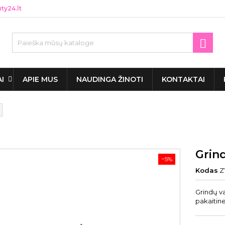
y24.lt

AI
APIE MUS
NAUDINGA ŽINOTI
KONTAKTAI
Grind
−5%
Kodas
Z
Grindų va
pakaitine