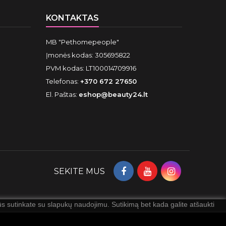
KONTAKTAS
MB "Pethomepeople"
Įmonės kodas: 305695822
PVM kodas: LT100014709916
Telefonas:
+370 672 27650
El. Paštas:
eshop@beauty24.lt
SEKITE MUS
 sutinkate su slapukų naudojimu. Sutikimą bet kada galite atšaukti