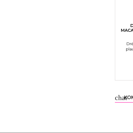
MACA
Drė
pla
S
chat
KOM