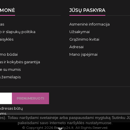
ĮMONĖ
JŪSŲ PASKYRA
mas
Asmeninė informacija
 ir slapukų politika
Užsakymai
aisyklės
Grąžinimo kvitai
Adresai
ymo būdai
Mano įspėjimai
s ir kokybės garantija
te su mumis
s žemėlapis
adresas būtų
ams.
ies). Toliau naršydami svetainėje arba paspausdami mygtuką Sutinku Jūs
pakeisdami savo interneto naršyklės nustatymuose.
© Copyright 2026 Beauty24.lt. All Rights Reserved.