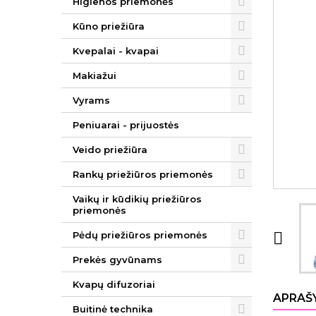
Higienos priemonės
Kūno priežiūra
Kvepalai - kvapai
Makiažui
Vyrams
Peniuarai - prijuostės
Veido priežiūra
Rankų priežiūros priemonės
Vaikų ir kūdikių priežiūros
priemonės
Pėdų priežiūros priemonės

Prekės gyvūnams
Kvapų difuzoriai
APRAŠ
Buitinė technika