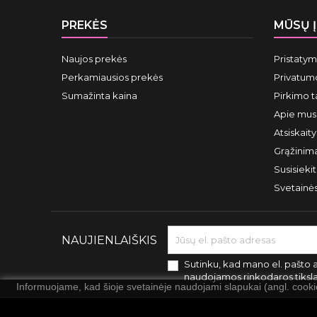
PREKĖS
MŪSŲ 
Naujos prekės
Pristaty
Perkamiausios prekės
Privatumo
Sumažinta kaina
Pirkimo t
Apie mus
Atsiskait
Grąžinima
Susisieki
Svetainė
NAUJIENLAIŠKIS
Sutinku, kad mano el. pašto 
naudojamos rinkodaros tiksl
Informuojame, kad šioje svetainėje naudojami slapukai (angl. cook