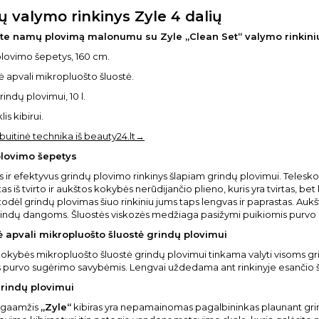
ų valymo rinkinys Zyle 4 dalių
te namų plovimą malonumu su Zyle „Clean Set“ valymo rinkiniu
plovimo šepetys, 160 cm.
nė apvali mikropluošto šluostė.
grindų plovimui, 10 l.
is kibirui.
 buitinė technika iš beauty24.lt→
plovimo šepetys
ir efektyvus grindų plovimo rinkinys šlapiam grindų plovimui. Telesk
s iš tvirto ir aukštos kokybės nerūdijančio plieno, kuris yra tvirtas, b
todėl grindų plovimas šiuo rinkiniu jums taps lengvas ir paprastas. Auk
rindų dangoms. Šluostės viskozės medžiaga pasižymi puikiomis purvo
ė apvali mikropluošto šluostė grindų plovimui
okybės mikropluošto šluostė grindų plovimui tinkama valyti visoms g
 purvo sugėrimo savybėmis. Lengvai uždedama ant rinkinyje esančio 
grindų plovimui
 ilgaamžis
„Zyle“
kibiras yra nepamainomas pagalbininkas plaunant grindi