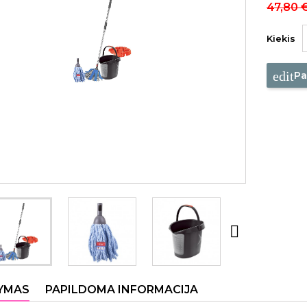
47,80 
Kiekis
edit
Pa

YMAS
PAPILDOMA INFORMACIJA