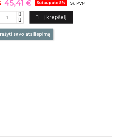
45,41 €
€
Sutaupote 5%
Su PVM

Į krepšelį
rašyti savo atsiliepimą