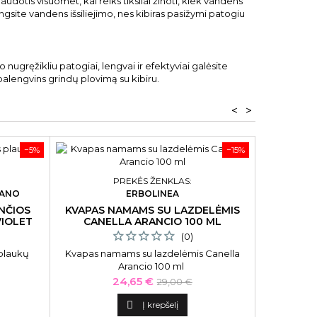
udotis visuomet, kai reiks tiksliai žinoti, kiek vandens
engsite vandens išsiliejimo, nes kibiras pasižymi patogiu
uo nugręžikliu patogiai, lengvai ir efektyviai galėsite
 palengvins grindų plovimą su kibiru.
<
>
−5%
−15%
PREKĖS ŽENKLAS:
LANO
ERBOLINEA
AR
NČIOS
KVAPAS NAMAMS SU LAZDELĖMIS
GELIS-
VIOLET
CANELLA ARANCIO 100 ML
GLOSS DA
(0)
plaukų
Kvapas namams su lazdelėmis Canella
Gelis-lakas
Arancio 100 ml
Daydr
Kaina
Bazinė
24,65 €
29,00 €
kaina

Į krepšelį