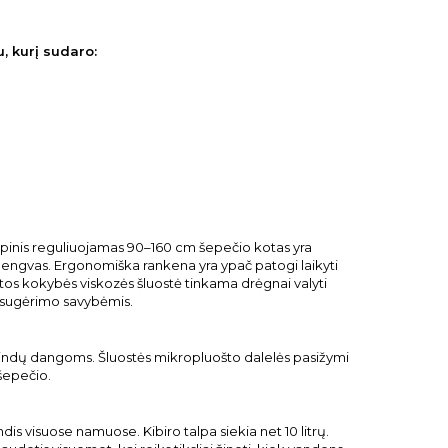
, kurį sudaro:
opinis reguliuojamas 90–160 cm šepečio kotas yra
et lengvas. Ergonomiška rankena yra ypač patogi laikyti
štos kokybės viskozės šluostė tinkama drėgnai valyti
 sugėrimo savybėmis.
rindų dangoms. Šluostės mikropluošto dalelės pasižymi
šepečio.
s visuose namuose. Kibiro talpa siekia net 10 litrų.