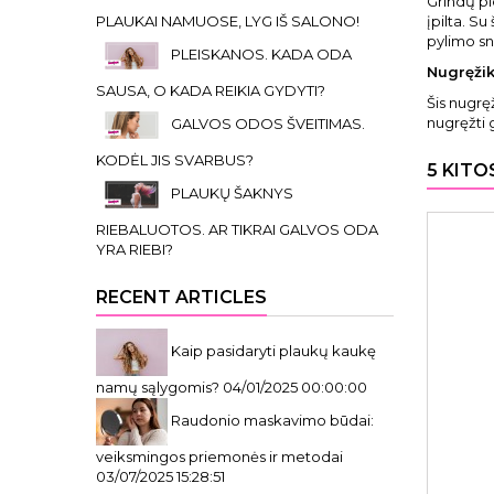
Grindų pl
PLAUKAI NAMUOSE, LYG IŠ SALONO!
įpilta. S
pylimo sn
PLEISKANOS. KADA ODA
Nugręžikl
SAUSA, O KADA REIKIA GYDYTI?
Šis nugręž
nugręžti 
GALVOS ODOS ŠVEITIMAS.
KODĖL JIS SVARBUS?
5 KITO
PLAUKŲ ŠAKNYS
RIEBALUOTOS. AR TIKRAI GALVOS ODA
YRA RIEBI?
RECENT ARTICLES
Kaip pasidaryti plaukų kaukę
namų sąlygomis?
04/01/2025 00:00:00
Raudonio maskavimo būdai:
veiksmingos priemonės ir metodai
03/07/2025 15:28:51