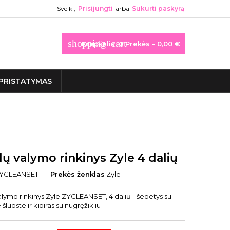
Sveiki,
Prisijungti
arba
Sukurti paskyrą
shopping_cart
Krepšelis:
0
Prekės - 0,00 €
PRISTATYMAS
ų valymo rinkinys Zyle 4 dalių
YCLEANSET
Prekės ženklas
Zyle
lymo rinkinys Zyle ZYCLEANSET, 4 dalių - šepetys su
 šluoste ir kibiras su nugręžikliu