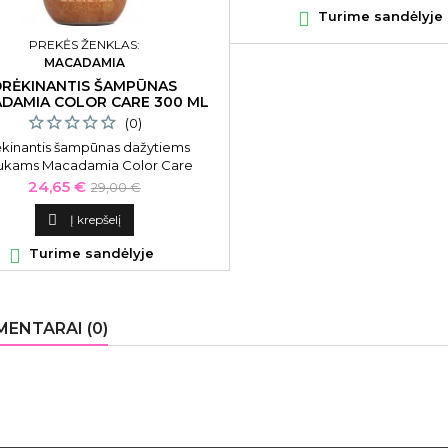

Turime sandėlyje
PREKĖS ŽENKLAS:
MACADAMIA
DRĖKINANTIS ŠAMPŪNAS
DAMIA COLOR CARE 300 ML
(0)
kinantis šampūnas dažytiems
ukams Macadamia Color Care
hampoo, MAM3090, 300 ml
Kaina
Bazinė
24,65 €
29,00 €
kaina

Į krepšelį

Turime sandėlyje
ENTARAI (0)