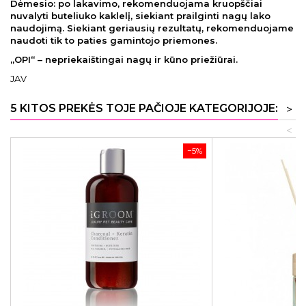
Dėmesio:
po lakavimo, rekomenduojama kruopščiai
nuvalyti buteliuko kaklelį, siekiant prailginti nagų lako
naudojimą. Siekiant geriausių rezultatų, rekomenduojame
naudoti tik to paties gamintojo priemones.
„OPI“ – nepriekaištingai nagų ir kūno priežiūrai.
JAV
5 KITOS PREKĖS TOJE PAČIOJE KATEGORIJOJE:
>
<
−5%