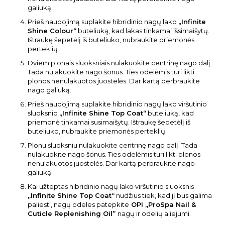
galiuką.
Prieš naudojimą suplakite hibridinio nagų lako
„Infinite
Shine Colour“
buteliuką, kad lakas tinkamai išsimaišytų.
Ištraukę šepetėlį iš buteliuko, nubraukite priemonės
perteklių.
Dviem plonais sluoksniais nulakuokite centrinę nago dalį.
Tada nulakuokite nago šonus. Ties odelėmis turi likti
plonos nenulakuotos juostelės. Dar kartą perbraukite
nago galiuką.
Prieš naudojimą suplakite hibridinio nagų lako viršutinio
sluoksnio
„Infinite Shine Top Coat“
buteliuką, kad
priemonė tinkamai susimaišytų. Ištraukę šepetėlį iš
buteliuko, nubraukite priemonės perteklių.
Plonu sluoksniu nulakuokite centrinę nago dalį. Tada
nulakuokite nago šonus. Ties odelėmis turi likti plonos
nenulakuotos juostelės. Dar kartą perbraukite nago
galiuką.
Kai užteptas hibridinio nagų lako viršutinio sluoksnis
„Infinite Shine Top Coat“
nudžius tiek, kad jį bus galima
paliesti, nagų odeles patepkite
OPI „ProSpa Nail &
Cuticle Replenishing Oil”
nagų ir odelių aliejumi.