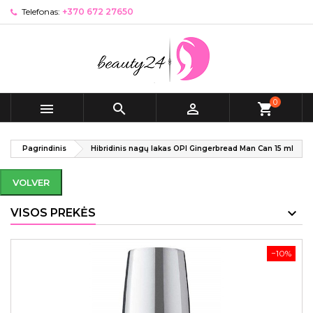
Telefonas:
+370 672 27650
0



shopping_cart
Pagrindinis
Hibridinis nagų lakas OPI Gingerbread Man Can 15 ml
VOLVER
VISOS PREKĖS
−10%