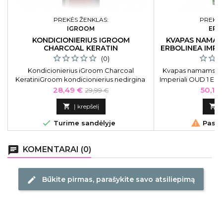
PREKĖS ŽENKLAS:
PREKĖS
IGROOM
ERB
KONDICIONIERIUS IGROOM
KVAPAS NAMAM
CHARCOAL KERATIN
ERBOLINEA IMPE
(0)
Kondicionierius iGroom Charcoal
Kvapas namams su 
KeratiniGroom kondicionierius nedirgina
Imperiali OUD 1 E
augintinio odos ir kailio.
Kaina
Bazinė
Kaina
28,49 €
50,15
29,99 €
kaina

Į krepšelį



Turime sandėlyje
Pasku
chat
KOMENTARAI (0)
Būkite pirmas, parašykite savo atsiliepimą
edit