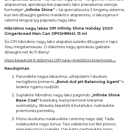
atsparumas, spindesys bei paprasto lako pranašumai vienoje
formulėje!
„Infinite Shine“ -
tai specializuota 3 žingsnių sistema,
kuri leis džiaugtis gelinio manikiūro atsparumu, o lakuojama ir
valoma lengvai lyg paprastu nagų laku.
Hibridinis nagų lakas OPI Infinity Shine Holiday 2020
Gingerbread Man Can OPIISHRM41, 15 ml
Šis OPI hibridinio nagų lako atspalvis suteiks džiugesio ir taps
Jūsų mėgstamiausiu. O išskirtiniu nagų spindesiu galėsite
džiaugtis net iki 11 dienų!
Visos beauty24.lt siūlomos OPI nagų priežiūros priemonės→
Naudojimas
.
Paruoškite nagus lakavimui, užtepdami 1 sluoksnį
nerūgštinio primerio
„Bond-Aid pH Balancing Agent“
ir
leiskite ngams nudžiūti.
Suplakite hibridinio nagų lako pagrindo
„Infinite Shine
Base Coat“
buteliuką, kad priemonė tinkamai
susimaišytų. Ištraukę šepetėlį iš buteliuko, nubraukite
priemonės perteklių.
Plonu sluoksniu nulakuokite centrinę nago dalį. Tada
nulakuokite nago šonus. Ties odelėmis turi likti plonos
nenulakuotos juostelės. Dar kartą perbraukite nago