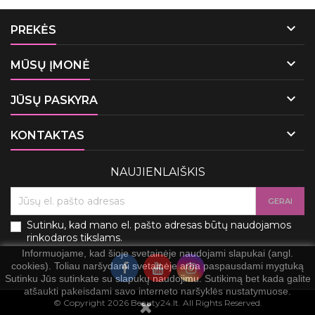

PREKĖS

MŪSŲ ĮMONĖ

JŪSŲ PASKYRA

KONTAKTAS
NAUJIENLAIŠKIS
Sutinku, kad mano el. pašto adresas būtų naudojamos
rinkodaros tikslams.
Informuojame, kad šioje svetainėje naudojami slapukai (angl.
cookies). Toliau naršydami svetainėje arba paspausdami mygtuką
Sutinku Jūs sutinkate su slapukų naudojimu. Sutikimą bet kada galite
atšaukti pakeisdami savo interneto naršyklės nustatymuose.
© Copyright 2026 Beauty24.lt. All Rights Reserved.