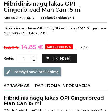
Hibridinis nagų lakas OPI
Gingerbread Man Can 15 ml
Kodas
OPIISHRM41
Prekės ženklas
OPI
Hibridinis nagų lakas OPI Infinity Shine Holiday 2020 Gingerbread
Man Can OPIISHRM41, 15 ml
14,85 €
16,50 €
Sutaupote 10%
Su PVM
Į krepšelį

Kiekis
Parašyti savo atsiliepimą
edit
APRAŠYMAS
PAPILDOMA INFORMACIJA
Hibridinis nagų lakas OPI Gingerbread
Man Can 15 ml
OPI „Infinite Shine“
hibridiniai nagų lakai – tai gelinio manikiūro