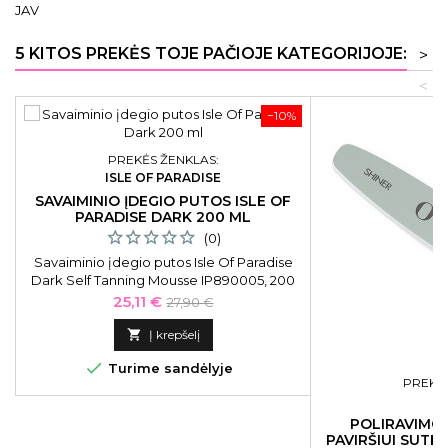
JAV
5 KITOS PREKĖS TOJE PAČIOJE KATEGORIJOJE:
>
<
−10%
PREKĖS ŽENKLAS:
ISLE OF PARADISE
SAVAIMINIO ĮDEGIO PUTOS ISLE OF
PARADISE DARK 200 ML
(0)
Savaiminio įdegio putos Isle Of Paradise
Dark Self Tanning Mousse IP890005, 200
ml
Kaina
Bazinė
25,11 €
27,90 €
kaina

Į krepšelį

Turime sandėlyje
PREKĖS
POLIRAVIMO 
PAVIRŠIUI SUTEI