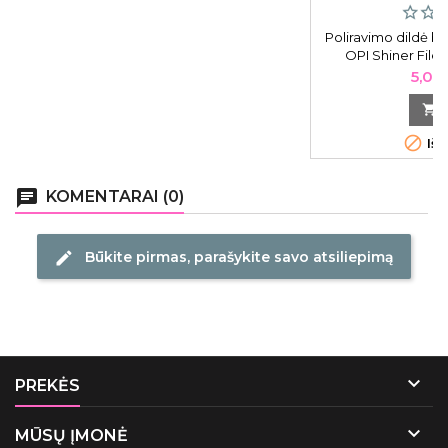
Poliravimo dildė bli
OPI Shiner File
Kain
5,04


Išp
chat
KOMENTARAI (0)
Būkite pirmas, parašykite savo atsiliepimą
edit

PREKĖS

MŪSŲ ĮMONĖ