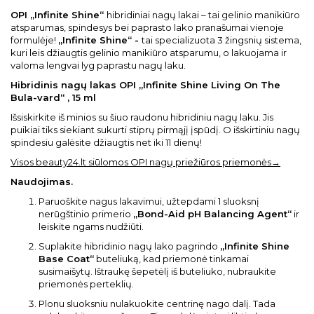
OPI „Infinite Shine“
hibridiniai nagų lakai – tai gelinio manikiūro
atsparumas, spindesys bei paprasto lako pranašumai vienoje
formulėje!
„Infinite Shine“ -
tai specializuota 3 žingsnių sistema,
kuri leis džiaugtis gelinio manikiūro atsparumu, o lakuojama ir
valoma lengvai lyg paprastu nagų laku.
Hibridinis nagų lakas OPI „Infinite Shine Living On The
Bula-vard“ , 15 ml
Išsiskirkite iš minios su šiuo raudonu hibridiniu nagų laku. Jis
puikiai tiks siekiant sukurti stiprų pirmąjį įspūdį. O išskirtiniu nagų
spindesiu galėsite džiaugtis net iki 11 dienų!
Visos beauty24.lt siūlomos OPI nagų priežiūros priemonės→
Naudojimas
.
Paruoškite nagus lakavimui, užtepdami 1 sluoksnį
nerūgštinio primerio
„Bond-Aid pH Balancing Agent“
ir
leiskite ngams nudžiūti.
Suplakite hibridinio nagų lako pagrindo
„Infinite Shine
Base Coat“
buteliuką, kad priemonė tinkamai
susimaišytų. Ištraukę šepetėlį iš buteliuko, nubraukite
priemonės perteklių.
Plonu sluoksniu nulakuokite centrinę nago dalį. Tada