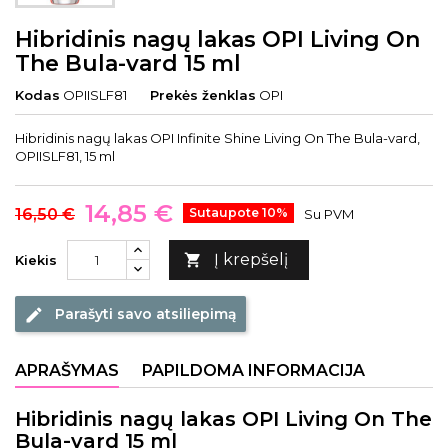
Hibridinis nagų lakas OPI Living On
The Bula-vard 15 ml
Kodas
OPIISLF81
Prekės ženklas
OPI
Hibridinis nagų lakas OPI Infinite Shine Living On The Bula-vard,
OPIISLF81, 15 ml
14,85 €
16,50 €
Sutaupote 10%
Su PVM
Į krepšelį

Kiekis
Parašyti savo atsiliepimą
edit
APRAŠYMAS
PAPILDOMA INFORMACIJA
Hibridinis nagų lakas OPI Living On The
Bula-vard 15 ml