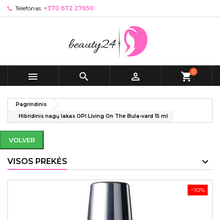
Telefonas:
+370 672 27650
0



shopping_cart
Pagrindinis
Hibridinis nagų lakas OPI Living On The Bula-vard 15 ml
VOLVER
VISOS PREKĖS
−10%