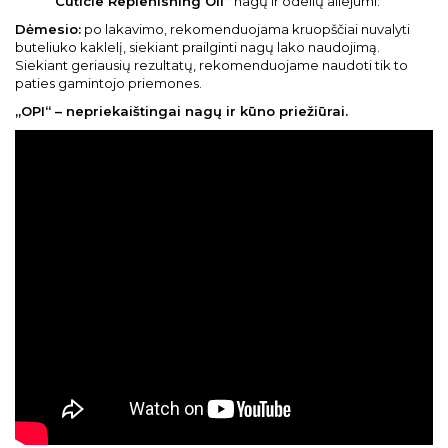
Cuticle Replenishing Oil”
nagų ir odelių aliejumi.
Dėmesio:
po lakavimo, rekomenduojama kruopščiai nuvalyti
buteliuko kaklelį, siekiant prailginti nagų lako naudojimą.
Siekiant geriausių rezultatų, rekomenduojame naudoti tik to
paties gamintojo priemones.
„OPI“ – nepriekaištingai nagų ir kūno priežiūrai.