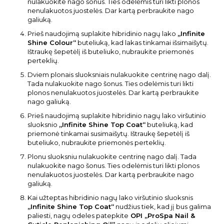
nulakuokite nago šonus. Ties odelėmis turi likti plonos
nenulakuotos juostelės. Dar kartą perbraukite nago
galiuką.
Prieš naudojimą suplakite hibridinio nagų lako
„Infinite
Shine Colour“
buteliuką, kad lakas tinkamai išsimaišytų.
Ištraukę šepetėlį iš buteliuko, nubraukite priemonės
perteklių.
Dviem plonais sluoksniais nulakuokite centrinę nago dalį.
Tada nulakuokite nago šonus. Ties odelėmis turi likti
plonos nenulakuotos juostelės. Dar kartą perbraukite
nago galiuką.
Prieš naudojimą suplakite hibridinio nagų lako viršutinio
sluoksnio
„Infinite Shine Top Coat“
buteliuką, kad
priemonė tinkamai susimaišytų. Ištraukę šepetėlį iš
buteliuko, nubraukite priemonės perteklių.
Plonu sluoksniu nulakuokite centrinę nago dalį. Tada
nulakuokite nago šonus. Ties odelėmis turi likti plonos
nenulakuotos juostelės. Dar kartą perbraukite nago
galiuką.
Kai užteptas hibridinio nagų lako viršutinio sluoksnis
„Infinite Shine Top Coat“
nudžius tiek, kad jį bus galima
paliesti, nagų odeles patepkite
OPI „ProSpa Nail &