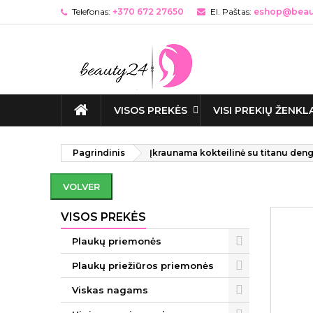
Telefonas:
+370 672 27650
El. Paštas:
eshop@beaut
VISOS PREKĖS
VISI PREKIŲ ŽENKL
Pagrindinis
Įkraunama kokteilinė su titanu dengt
VOLVER
VISOS PREKĖS
Plaukų priemonės
Plaukų priežiūros priemonės
Viskas nagams