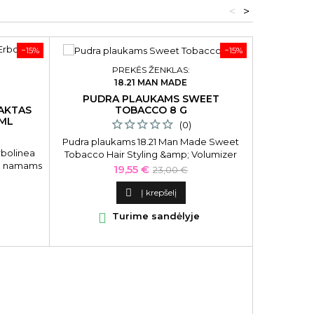
<
>
−15%
−15%
PREKĖS ŽENKLAS:
18.21 MAN MADE
PUDRA PLAUKAMS SWEET
TOBACCO 8 G
AKTAS
 ML
(0)
Pudra plaukams 18.21 Man Made Sweet
rbolinea
Tobacco Hair Styling &amp; Volumizer
lų namams
Powder PWD03ST, 8 g
Kaina
Bazinė
19,55 €
23,00 €
štamas
kaina
išskirtinį

Į krepšelį

Turime sandėlyje
AR
NAGŲ LAK
NA