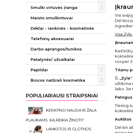
Įkrau
Smulki virtuvės įranga
Visi svaj
Maisto smulkintuvai
Dėl šios 
ingredien
Dėklai - rankinės - kosmetinės
Visa Zyle
Telefonų aksesuarai
Įkrauna
Darbo aprangos/tunikos
Kad būtų 
kokteilin
Patalynės/ užvalkalai
vos per 3
Papildai
Titanu 
Ši
„Zyle“
Biocos natūrali kosmetika
užtikrina 
laiko. Jie
POPULIARIAUSI STRAIPSNIAI
Patogus
Tiesiog s
KERATINO NAUDA IR ŽALA
kokteilin
Aukštos
PLAUKAMS. KĄ REIKIA ŽINOTI?
Dėl itin a
LANKSTŪS IR GLOTNŪS
mėgautis