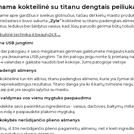
nama kokteilinė su titanu dengtais peiliuka
ojame apie gardžius ir sveikus glotnučius, tačiau dėl kietų maisto produ
priežasties ir buvo sukurta
„Zyle“
kokteilinė su titanu padengtais ašmenim
tus, ledukus bei šaldytus vaisius, kad Jūsų paruošti gėrimai būtų tobul
 buitinė technika iš beauty24.lt→
ma USB jungtimi
dar patogiau, ir savo mėgstamais gėrimais galėtumėte mėgautis kada 
ė yra įkraunama USB jungtimi. Tai itin patogu jeigu norite šį prietaisą n
-4 valandas ir galėsite naudoti bet kokioje, Jums patogioje vietoje.
padengti ašmenys
kokteilinė turi itin aštrius, titanu padengtus ašmenis, kurie yra žymiai 
nepriekaištingus rezultatus. Titano danga yra iki 6 kartų tvirtesnė negu 
 taip pat yra saugūs sąlyčiui su maistu.
 valdymas vos vienu mygtuko paspaudimu
udėkite savo pasirinktus ingredientus - vaisius, daržoves, baltymų miltel
ės indą ir paspauskite plakimo mygtuką.
 kokybės nerūdijančio plieno ašmenys
štrių, iš 304 nerūdijančio plieno pagamintų ašmenų, net ir kieti ingredien
 nuostabaus skonio gėrimais.