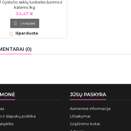
Gysločio sėklų luobelės šunims ir
katėms 1kg
Kaina
34,47 €

Į krepšelį

Išparduota
ENTARAI (0)
ĮMONĖ
JŪSŲ PASKYRA
mas
Asmeninė informacija
 ir slapukų politika
Užsakymai
aisyklės
Grąžinimo kvitai