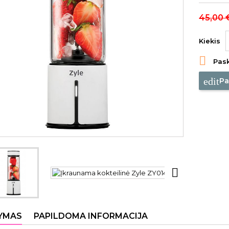
45,00 
Kiekis

Pask
edit
Pa

YMAS
PAPILDOMA INFORMACIJA