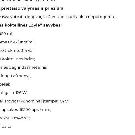
prietaiso valymas ir priežiūra
ę išvalysite itin lengvai, tai Jums nesukels jokių nepatogumų.
s kokteilinės „Zyle“ savybės:
450 ml;
ama USB jungtimi;
o trukmė: 3-4 val.;
is kokteilinės indas;
inės pagrindas metalinis;
 dengti ašmenys;
eliai;
i galia: 126 W;
i srovė: 17 A, nominali įtampa: 7,4 V;
o apsukos: 16500 aps./ min.;
a: 2500 mAh x 2;
 balta.