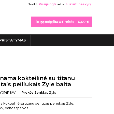
Sveiki,
Prisijungti
arba
Sukurti paskyrą
shopping_cart
Krepšelis:
0
Prekės - 0,00 €
PRISTATYMAS
nama kokteilinė su titanu
ais peiliukais Zyle balta
Y014RBW
Prekės ženklas
Zyle
 kokteilinė su titanu dengtais peiliukais Zyle,
, baltos spalvos