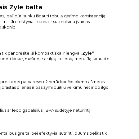
is Zyle balta
ktų gali būti sunku išgauti tobulą gėrimo konsistenciją.
is. Ji efektyviai sutrina ir susmulkina įvairius
o skonio.
tik panorėsite, ši kompaktiška ir lengva
„Zyle“
audoti lauke, mašinoje ar ilgų kelionių metu. Ją įkrausite
stipresni bei patvaresni už nerūdijančio plieno ašmenis ir
įprastas plienas ir pasižymi puikiu veikimu net ir po ilgo
ius ar ledo gabalėlius į BPA sudėtyje neturintį
tai bus greitai bei efektyviai sutrinti, o Jums beliks tik