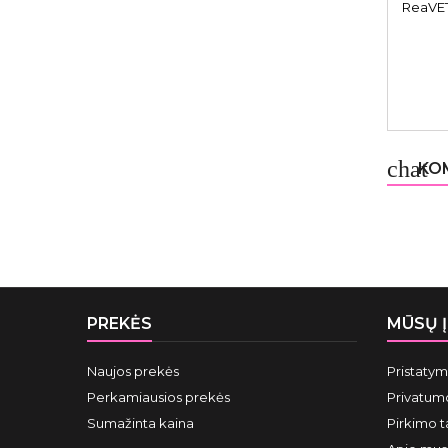
ReaVET 
chat
KOM
PREKĖS
MŪSŲ 
Naujos prekės
Pristaty
Perkamiausios prekės
Privatumo
Sumažinta kaina
Pirkimo t