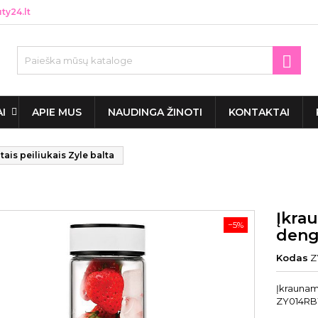
y24.lt

AI
APIE MUS
NAUDINGA ŽINOTI
KONTAKTAI
ais peiliukais Zyle balta
Įkrau
−5%
dengt
Kodas
Z
Įkraunama
ZY014RBW