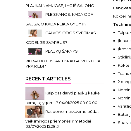
PLAUKAI NAMUOSE, LYG IŠ SALONO!
Lengvas 
PLEISKANOS. KADA ODA
Kokteilin
SAUSA, O KADA REIKIA GYDYTI?
Techninė
Talpa: 
GALVOS ODOS ŠVEITIMAS.
Įkraun
KODĖL JIS SVARBUS?
Įkrovim
PLAUKŲ ŠAKNYS
Stiklin
RIEBALUOTOS. AR TIKRAI GALVOS ODA
Kokteil
YRA RIEBI?
Titanu
RECENT ARTICLES
2 dangt
Nominal
Kaip pasidaryti plaukų kaukę
Nominal
namų sąlygomis?
04/01/2025 00:00:00
Varikli
Raudonio maskavimo būdai:
Baterij
veiksmingos priemonės ir metodai
Spalva:
03/07/2025 15:28:51