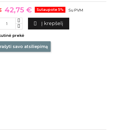
42,75 €
€
Sutaupote 5%
Su PVM

Į krepšelį
utinė prekė
rašyti savo atsiliepimą