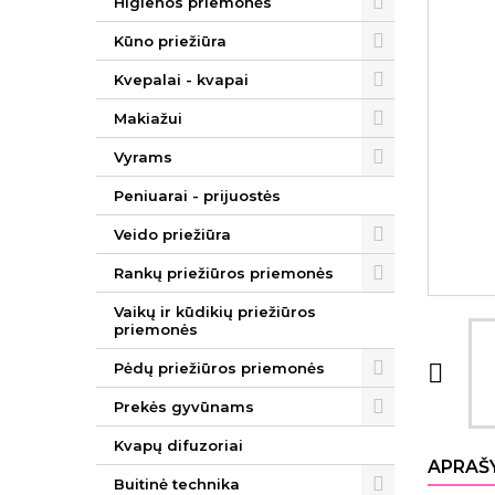
Higienos priemonės
Kūno priežiūra
Kvepalai - kvapai
Makiažui
Vyrams
Peniuarai - prijuostės
Veido priežiūra
Rankų priežiūros priemonės
Vaikų ir kūdikių priežiūros
priemonės
Pėdų priežiūros priemonės

Prekės gyvūnams
Kvapų difuzoriai
APRAŠ
Buitinė technika