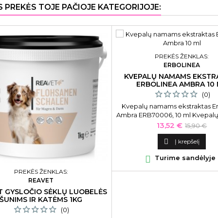
S PREKĖS TOJE PAČIOJE KATEGORIJOJE:
PREKĖS ŽENKLAS:
ERBOLINEA
KVEPALŲ NAMAMS EKSTR
ERBOLINEA AMBRA 10
(0)
Kvepalų namams ekstraktas E
Ambra ERB70006, 10 ml Kvepa
ekstraktas suteikia nepamir
Kaina
Bazinė
13,52 €
15,90 €
aromatines patirtis ir stimuliuoja 
kaina
gerovės jausmą.

Į krepšelį

Turime sandėlyje
PREKĖS ŽENKLAS:
REAVET
T GYSLOČIO SĖKLŲ LUOBELĖS
ŠUNIMS IR KATĖMS 1KG
(0)