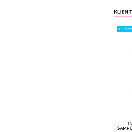
KLIENT
Tik inte
I
ŠAMPŪ