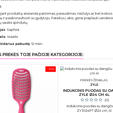
:
jant produktą atsiranda patinimas, paraudimas, niežulys ar bet kokios 
 ir pasikonsultuoti su gydytoju. Patekus į akis, gerai praplauti vanden
ų saulės spindulių.
jas
: Saphira
alis
: Izraelis
atidarius pakuotę
: 12 mėn.
S PREKĖS TOJE PAČIOJE KATEGORIJOJE:
−10%
PREKĖS ŽENKLAS:
ZYLE
INDUKCINIS PUODAS SU D
ZYLE Ø24 CM 4L
(0)
Indukcinis puodas su dangči
ZY3024PT Ø24 cm, 4l