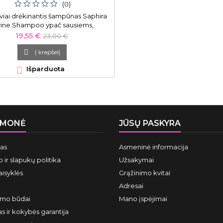
ML
(0)
viai drėkinantis šampūnas Saphira
vine Shampoo ypač sausiems,
učiantiems, besigarbanojantiems
Kaina
Bazinė
19,55 €
23,00 €
plaukams 250 ml
kaina

Į krepšelį

Išparduota
ĮMONĖ
JŪSŲ PASKYRA
mas
Asmeninė informacija
 ir slapukų politika
Užsakymai
aisyklės
Grąžinimo kvitai
Adresai
ymo būdai
Mano įspėjimai
s ir kokybės garantija