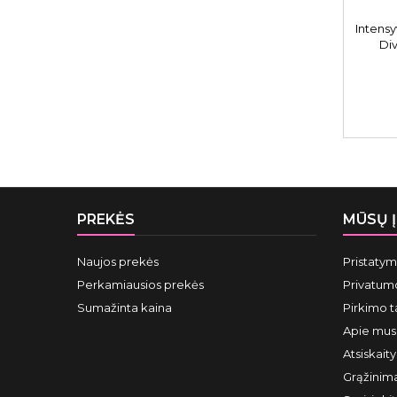
Intensy
Di
besip
PREKĖS
MŪSŲ 
Naujos prekės
Pristaty
Perkamiausios prekės
Privatumo
Sumažinta kaina
Pirkimo t
Apie mus
Atsiskait
Grąžinima