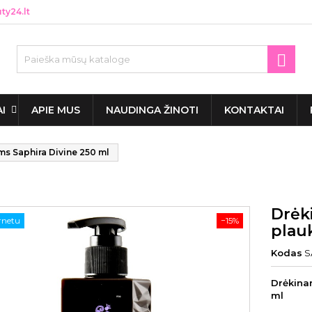
y24.lt

AI
APIE MUS
NAUDINGA ŽINOTI
KONTAKTAI
ms Saphira Divine 250 ml
Drėki
ernetu
−15%
plau
Kodas
S
Drėkinan
ml