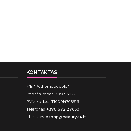
KONTAKTAS
MB "Pethomepeople"
Įmonės kodas: 305695822
PVM kodas: LT100014709916
Telefonas:
+370 672 27650
El. Paštas:
eshop@beauty24.lt