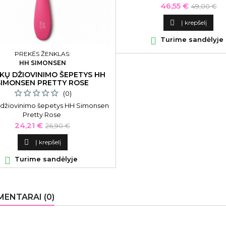
Kaina
Bazinė
46,55 €
49,00 €
kaina

Į krepšelį

Turime sandėlyje
PREKĖS ŽENKLAS:
HH SIMONSEN
KŲ DŽIOVINIMO ŠEPETYS HH
SIMONSEN PRETTY ROSE
(0)
 džiovinimo šepetys HH Simonsen
Pretty Rose
Kaina
Bazinė
24,21 €
26,90 €
kaina

Į krepšelį

Turime sandėlyje
ENTARAI (0)