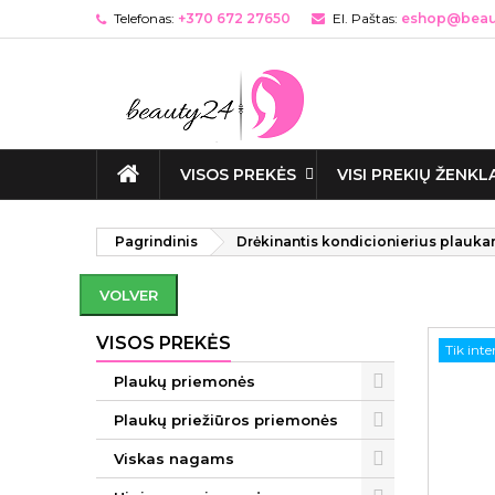
Telefonas:
+370 672 27650
El. Paštas:
eshop@beaut
VISOS PREKĖS
VISI PREKIŲ ŽENKL
Pagrindinis
Drėkinantis kondicionierius plauka
VOLVER
VISOS PREKĖS
Tik int
Plaukų priemonės
Plaukų priežiūros priemonės
Viskas nagams