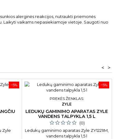
sunkios alerginės reakcijos, nutraukti priemonės
iu. Laikyti vaikams nepasiekiamoje vietoje. Saugoti nuo
<
>
−5%
−5%
PREKĖS ŽENKLAS:
ZYLE
ANGČIU
LEDUKŲ GAMINIMO APARATAS ZYLE
KIETASI
VANDENS TALPYKLA 1,5 L
SOLID 
(0)
u Zyle
Ledukų gaminimo aparatas Zyle ZY1221IM,
Kietasis kū
vandens talpykla 1,5 l
Butte