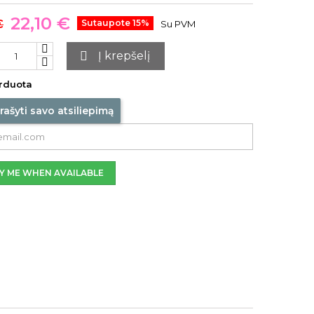
22,10 €
€
Sutaupote 15%
Su PVM

Į krepšelį
rduota
rašyti savo atsiliepimą
Y ME WHEN AVAILABLE