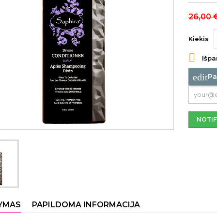
26,00 
Kiekis

Išpa
edit
Pa
NOTIF
YMAS
PAPILDOMA INFORMACIJA