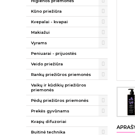
Higienos priemonės
Kūno priežiūra
Kvepalai - kvapai
Makiažui
Vyrams
Peniuarai - prijuostės
Veido priežiūra
Rankų priežiūros priemonės
Vaikų ir kūdikių priežiūros
priemonės
Pėdų priežiūros priemonės
Prekės gyvūnams
Kvapų difuzoriai
APRAŠ
Buitinė technika