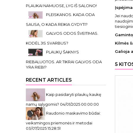
PLAUKAI NAMUOSE, LYG IŠ SALONO!
Įspėjimai
PLEISKANOS. KADA ODA
Jei naudo
naudojimą
SAUSA, O KADA REIKIA GYDYTI?
tiesiogini
GALVOS ODOS ŠVEITIMAS.
Gaminto
KODĖL JIS SVARBUS?
Kilmės š
Galioja 
PLAUKŲ ŠAKNYS
RIEBALUOTOS. AR TIKRAI GALVOS ODA
5 KITO
YRA RIEBI?
RECENT ARTICLES
Kaip pasidaryti plaukų kaukę
namų sąlygomis?
04/01/2025 00:00:00
Raudonio maskavimo būdai:
veiksmingos priemonės ir metodai
03/07/2025 15:28:51