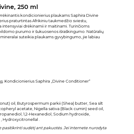
vine, 250 ml
Drėkinantis kondicionierius plaukams Saphira Divine
rius praturtintas Afrikiniu taukmedžio sviestu,
 intensyviai drėkinamii ir maitinami. Turinčioms
papildomo purumo ir šukuosenos išraškingumo. Natūralių
s mineralai suteikia plaukams gyvybingumo, jie labiau
ms
. Kondicionierius Saphira „Divine Conditioner“
ut) oil, Butyrospermum parkii (Shea) butter, Sea silt
heryl acetate, Nigella sativa (Black cumin) seed oil,
 Propanediol, 1,2-Hexanediol, Sodium hydroxide,
 Hydroxycitronellal .
pasitikrinti sudėtį ant pakuotės. Jei internete nurodyta