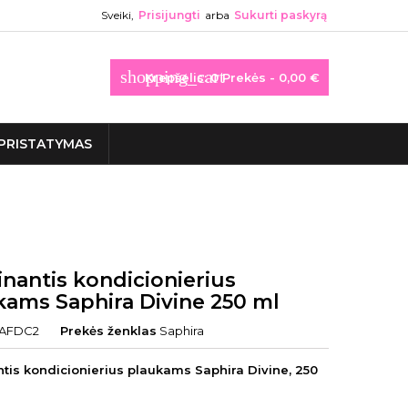
Sveiki,
Prisijungti
arba
Sukurti paskyrą
shopping_cart
Krepšelis:
0
Prekės - 0,00 €
PRISTATYMAS
nantis kondicionierius
kams Saphira Divine 250 ml
AFDC2
Prekės ženklas
Saphira
tis kondicionierius plaukams Saphira Divine, 250