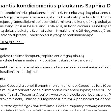
nantis kondicionierius plaukams Saphira Di
is kondicionierius plaukams Saphira Divine tinka visų tipų plaukams. 
tas Negyvosios jūros mineralais, atkuria bei atstato plaukus. Kondicionie
s juodgrūdės aliejumi bei esenciniais mineralais, kurių dėka plaukai yra
s, banguotus ar besiveliančius plaukus, šis kondicionierius suteiks 
tų dėka, plaukai yra švelniai valomi ir maitinami, o 26 Negyvosios jūro
i atrodo stipresni. Kondicionierius yra ypač malonaus kvapo.
PHIRA prekės →
mas:
galvos trinkimo šampūnu, tepkite ant drėgnų plaukų.
aikykite kelias minutes ir kruopščiai nuskalaukite vandeniu.
siekti geriausius rezultatus, naudokite
Mineralinį purvą-kaukę plauka
 kasdieniam naudojimui.
nts:
ua), Cetearyl alcohol, Behentrimonium chloride, Cocos nucifera (Cocon
 mud), Amodimethicone, Simmondsia chinensis (Jojoba) seed oil, Tocop
s officinalis (Rosemary) leaf oil, Hydroxyethylcellulose, Isopropanol,
roxamic acid, Citric acid, Fragrance (Parfum), Alpha isomethyl ionone ,
sudėtis ilgainiui gali būti keičiama. Prieš naudojant produktą prašome 
sudėtis skiriasi nuo pateiktos ant pakuotės, vadovaukitės pastarąja.