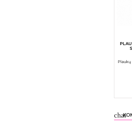
PLAU
Plaukų
chat
KOM