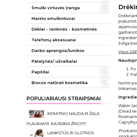
Drėki
Smulki virtuvės įranga
Drėkinant
Maisto smulkintuvai
praturtin
sėjamosio
Dėklai - rankinės - kosmetinės
garbanotu
ingredien
Telefonų aksesuarai
žvilga be
Darbo aprangos/tunikos
Visos SA
Naudoji
Patalynės/ užvalkalai
Po 
Papildai
Pal
Biocos natūrali kosmetika
Norint pa
tinkamas
Ingredie
POPULIARIAUSI STRAIPSNIAI
Water (aq
(Dead sea
KERATINO NAUDA IR ŽALA
Rosmarinu
Caprylhyd
PLAUKAMS. KĄ REIKIA ŽINOTI?
Produkto 
LANKSTŪS IR GLOTNŪS
produkto 