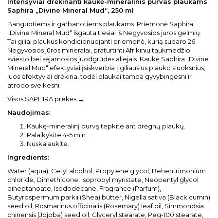
Intensyviai drėkinanti kaukė-mineralinis purvas plaukams
Saphira „Divine Mineral Mud“, 250 ml
Banguotiems ir garbanotiems plaukams. Priemonė Saphira
„Divine Mineral Mud“ išgauta tiesiai iš Negyvosios jūros gelmių.
Tai giliai plaukus kondicionuojanti priemonė, kurią sudaro 26
Negyvosios jūros mineralai, praturtinti Afrikiniu taukmedžio
sviesto bei sėjamosios juodgrūdės aliejais. Kaukė Saphira „Divine
Mineral Mud“ efektyviai įsiskverbia į giliausius plauko sluoksnius,
juos efektyviai drėkina, todėl plaukai tampa gyvybingesni ir
atrodo sveikesni.
Visos SAPHIRA prekės →
Naudojimas:
Kaukę-mineralinį purvą tepkite ant drėgnų plaukų.
Palaikykite 4-5 min.
Nuskalaukite.
Ingredients:
Water (aqua), Cetyl alcohol, Propylene glycol, Behentrimonium
chloride, Dimethicone, Isopropyl myristate, Neopentyl glycol
diheptanoate, Isododecane, Fragrance (Parfum),
Butyrospermum parkii (Shea) butter, Nigella sativa (Black cumin)
seed oil, Rosmarinus officinalis (Rosemary) leaf oil, Simmondsia
chinensis (Jojoba) seed oil, Glyceryl stearate, Peg-100 stearate,