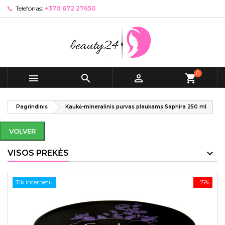
Telefonas:
+370 672 27650
0



shopping_cart
Pagrindinis
Kaukė-mineralinis purvas plaukams Saphira 250 ml
VOLVER
VISOS PREKĖS
Tik internetu
−15%