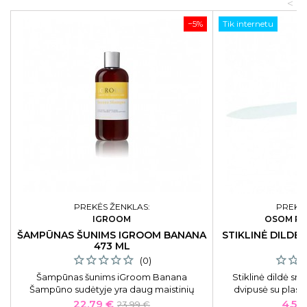
<
−5%
Tik internetu
PREKĖS ŽENKLAS:
PREKĖS
IGROOM
OSOM PR
ŠAMPŪNAS ŠUNIMS IGROOM BANANA
STIKLINĖ DILDĖ 
473 ML
(0)
Šampūnas šunims iGroom Banana
Stiklinė dildė sm
Šampūno sudėtyje yra daug maistinių
dvipusė su plasti
medžiagų su bananų ekstrakuo, maitina
Stiklinė dildėd yra 
Kaina
Bazinė
Kain
22,79 €
4,56
23,99 €