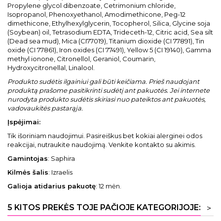
Propylene glycol dibenzoate, Cetrimonium chloride,
Isopropanol, Phenoxyethanol, Amodimethicone, Peg-12
dimethicone, Ethylhexylglycerin, Tocopherol, Silica, Glycine soja
(Soybean) oil, Tetrasodium EDTA, Trideceth-12, Citric acid, Sea silt
(Dead sea mud), Mica (CI77019), Titanium dioxide (CI 77891), Tin
oxide (CI 77861), Iron oxides (CI 77491), Yellow 5 (CI 19140), Gamma
methyl ionone, Citronellol, Geraniol, Coumarin,
Hydroxycitronellal, Linalool.
Produkto sudėtis ilgainiui gali būti keičiama. Prieš naudojant
produktą prašome pasitikrinti sudėtį ant pakuotės. Jei internete
nurodyta produkto sudėtis skiriasi nuo pateiktos ant pakuotės,
vadovaukitės pastarąja.
Įspėjimai:
Tik išoriniam naudojimui. Pasireiškus bet kokiai alerginei odos
reakcijai, nutraukite naudojimą. Venkite kontakto su akimis.
Gamintojas
: Saphira
Kilmės šalis
: Izraelis
Galioja atidarius pakuotę
: 12 mėn.
5 KITOS PREKĖS TOJE PAČIOJE KATEGORIJOJE:
>