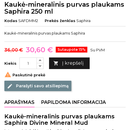
Kaukė-mineralinis purvas plaukams
Saphira 250 ml
Kodas
SAFDMM2
Prekės ženklas
Saphira
Kaukė-mineralinis purvas plaukams Saphira
30,60 €
36,00 €
Sutaupote 15%
Su PVM
Į krepšelį

Kiekis

Paskutinė prekė
Parašyti savo atsiliepimą
edit
APRAŠYMAS
PAPILDOMA INFORMACIJA
Kaukė-mineralinis purvas plaukams
Saphira Divine Mineral Mud