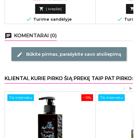
kailį ir odą.
ir profesion
kaina

Į krepšelį



Turime sandėlyje
Turime
chat
KOMENTARAI (0)
Būkite pirmas, parašykite savo atsiliepimą
edit
KLIENTAI, KURIE PIRKO ŠIĄ PREKĘ TAIP PAT PIRKO:
<
>
Tik internetu
−15%
Tik internetu