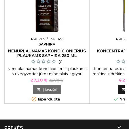
PREKĖS ŽENKLAS:
PREKĖS
SAPHIRA
L
NENUPLAUNAMAS KONDICIONIERIUS
KONCENTRATA
PLAUKAMS SAPHIRA 250 ML
L
(0)
Nenuplaunamas kondicionierius plaukams
Koncentratas plauk
su Negyvosios jūros mineralais ir grynu
maitina ir drėkina pl
keratino estraktu Saphira „Leave In Mud“,
sausiem
Kaina
Bazinė
Kain
27,20 €
4,25
32,00 €
250 ml
kaina

Į krepšelį



Išparduota
Yra 

PREKĖS