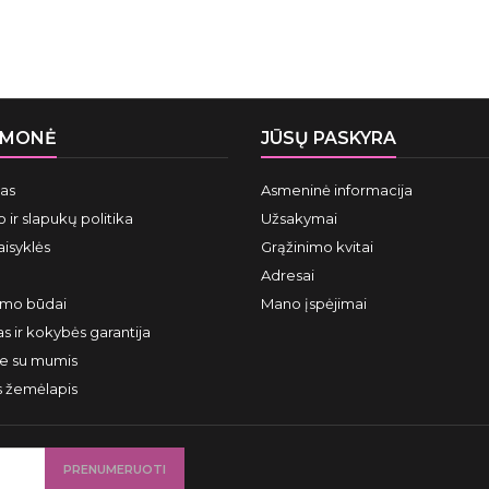
ĮMONĖ
JŪSŲ PASKYRA
mas
Asmeninė informacija
 ir slapukų politika
Užsakymai
aisyklės
Grąžinimo kvitai
Adresai
ymo būdai
Mano įspėjimai
s ir kokybės garantija
te su mumis
s žemėlapis