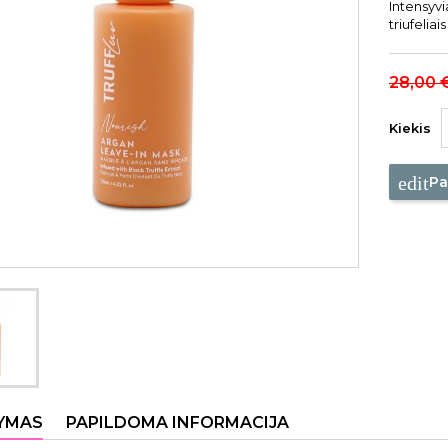
Intensyv
triufelia
28,00 
Kiekis
edit
Pa
YMAS
PAPILDOMA INFORMACIJA