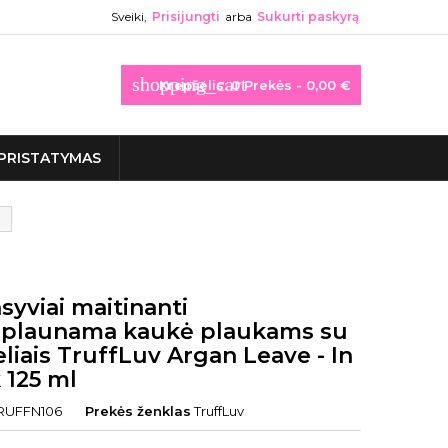
Sveiki,
Prisijungti
arba
Sukurti paskyrą
shopping_cart
Krepšelis:
0
Prekės - 0,00 €
PRISTATYMAS
syviai maitinanti
plaunama kaukė plaukams su
eliais TruffLuv Argan Leave - In
 125 ml
RUFFN106
Prekės ženklas
TruffLuv