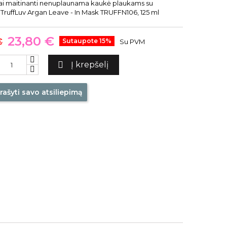
iai maitinanti nenuplaunama kaukė plaukams su
is TruffLuv Argan Leave - In Mask TRUFFN106, 125 ml
23,80 €
€
Sutaupote 15%
Su PVM

Į krepšelį
rašyti savo atsiliepimą