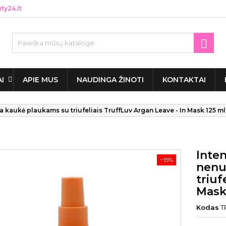
y24.lt

AI
APIE MUS
NAUDINGA ŽINOTI
KONTAKTAI
 kaukė plaukams su triufeliais TruffLuv Argan Leave - In Mask 125 ml
Inten
−15%
nenu
triuf
Mask
Kodas
T