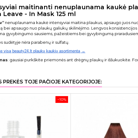
syviai maitinanti nenuplaunama kaukė pla
 Leave - In Mask 125 ml
v“
nenuplaunama kaukė intensyviai maitina plaukus, apsaugo juos nuo 
ą bei apsaugo nuo plaukų galiukų skilinėjimo. Lengvos konsistencijos 
ma gyvybingumo sausiems, pažeistiems bei gyvybingumą praradusiems
 sudėtyje nėra parabenų ir sulfatų.
te visą beauty24.lt plaukų kaukių asortimentą →
mas
: gausiai purkškite priemonės ant drėgnų plaukų ir iššukuokite. Fo
S PREKĖS TOJE PAČIOJE KATEGORIJOJE:
−10%