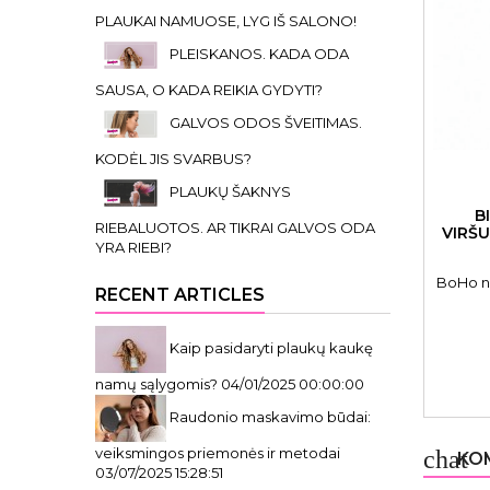
PLAUKAI NAMUOSE, LYG IŠ SALONO!
PLEISKANOS. KADA ODA
SAUSA, O KADA REIKIA GYDYTI?
GALVOS ODOS ŠVEITIMAS.
KODĖL JIS SVARBUS?
PLAUKŲ ŠAKNYS
B
RIEBALUOTOS. AR TIKRAI GALVOS ODA
VIRŠU
YRA RIEBI?
BoHo na
RECENT ARTICLES
Kaip pasidaryti plaukų kaukę
namų sąlygomis?
04/01/2025 00:00:00
Raudonio maskavimo būdai:
veiksmingos priemonės ir metodai
chat
KOM
03/07/2025 15:28:51