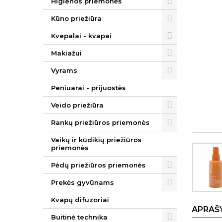
Higienos priemonės
Kūno priežiūra
Kvepalai - kvapai
Makiažui
Vyrams
Peniuarai - prijuostės
Veido priežiūra
Rankų priežiūros priemonės
Vaikų ir kūdikių priežiūros
priemonės
Pėdų priežiūros priemonės
Prekės gyvūnams
Kvapų difuzoriai
APRAŠ
Buitinė technika