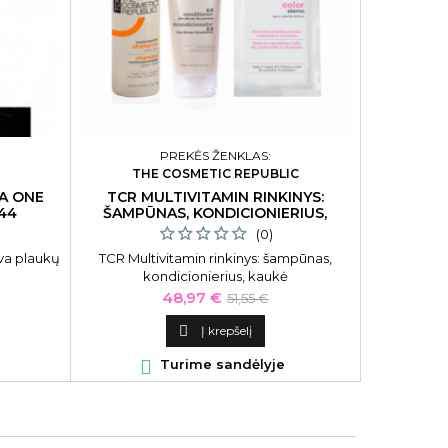
PREKĖS ŽENKLAS:
THE COSMETIC REPUBLIC
NA ONE
TCR MULTIVITAMIN RINKINYS:
GILIAI
.44
ŠAMPŪNAS, KONDICIONIERIUS,
PLAUKAMS
KAUKĖ
(0)
va plaukų
TCR Multivitamin rinkinys: šampūnas,
Giliai mait
kondicionierius, kaukė
Mitchell 
giliai mait
Kaina
Bazinė
48,97 €
51,55 €
sausiems,
kaina
plaukams.

Į krepšelį
šiurkštiem

Turime sandėlyje
p