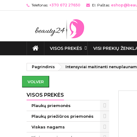
Telefonas:
+370 672 27650
El. Paštas:
eshop@beaut
VISOS PREKĖS
VISI PREKIŲ ŽENKL
Pagrindinis
Intensyviai maitinanti nenuplaunama
VOLVER
VISOS PREKĖS
Plaukų priemonės
Plaukų priežiūros priemonės
Viskas nagams