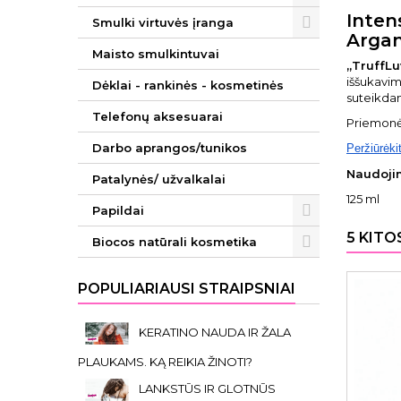
Inten
Smulki virtuvės įranga
Argan
Maisto smulkintuvai
„TruffLu
iššukavim
Dėklai - rankinės - kosmetinės
suteikda
Telefonų aksesuarai
Priemonės
Darbo aprangos/tunikos
Peržiūrėki
Naudoji
Patalynės/ užvalkalai
125 ml
Papildai
5 KITO
Biocos natūrali kosmetika
POPULIARIAUSI STRAIPSNIAI
KERATINO NAUDA IR ŽALA
PLAUKAMS. KĄ REIKIA ŽINOTI?
LANKSTŪS IR GLOTNŪS