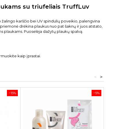
ukams su triufeliais TruffLuv
žalingo karščio bei UV spindulių poveikio, palengvina
priemonė drėkina plaukus nuo pat šaknų ir juos atstato,
 plaukams. Puoselėja dažytų plaukų spalvą.
rmuokite kaip įprastai.
<
>
−15%
−5%
Tik internet