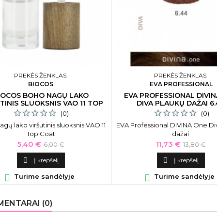
PREKĖS ŽENKLAS:
PREKĖS ŽENKLAS:
BIOCOS
EVA PROFESSIONAL
IOCOS BOHO NAGŲ LAKO
EVA PROFESSIONAL DIVI
TINIS SLUOKSNIS VAO 11 TOP
DIVA PLAUKŲ DAŽAI 6
COAT
RITAHAYWORTH
(0)
(0)
gų lako viršutinis sluoksnis VAO 11
EVA Professional DIVINA One Di
Top Coat
dažai
Kaina
Bazinė
Kaina
Bazinė
5,40 €
11,73 €
6,00 €
13,80 €
kaina
kaina

Į krepšelį

Į krepšelį

Turime sandėlyje

Turime sandėlyje
ENTARAI (0)