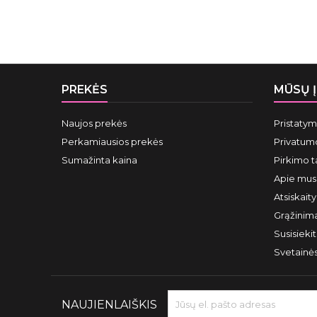
PREKĖS
MŪSŲ 
Naujos prekės
Pristaty
Perkamiausios prekės
Privatumo
Sumažinta kaina
Pirkimo t
Apie mus
Atsiskait
Grąžinima
Susisieki
Svetainė
NAUJIENLAIŠKIS