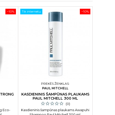
−10%
Tik internetu
−10%
PREKĖS ŽENKLAS:
PAUL MITCHELL
STRONG
KASDIENINIS ŠAMPŪNAS PLAUKAMS
ŠAMPŪ
PAUL MITCHELL 300 ML
(0)
g Eco-
Kasdieninis šampūnas plaukams Awapuhi
Šampūnas 
l
Shampoo Paul Mitchell 300 ml.
ml Šampūn