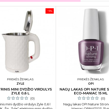
−5%
PREKĖS ŽENKLAS:
PREKĖS ŽENKLAS:
ZYLE
OPI
RINIS MINI DYDŽIO VIRDULYS
NAGŲ LAKAS OPI NATURE 
ZYLE 0,6 L
ECO-MANIAC 15 ML
(0)
(0)
inis mini dydžio virdulys Zyle 0,6 l
Nagų lakas OPI Nature Stron
 Šis „Zyle“ elektrinis mini dydžio
Maniac OPINAT023, 15 m