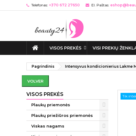
Telefonas:
+370 672 27650
El. Paštas:
eshop@beaut
VISOS PREKĖS
VISI PREKIŲ ŽENKL
Pagrindinis
Intensyvus kondicionierius Lakme M
VOLVER
VISOS PREKĖS
Tik int
Plaukų priemonės
Plaukų priežiūros priemonės
Viskas nagams