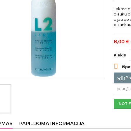
Lakme pa
plaukų pr
o jau po
palankau
8,00 €
Kiekis

Išpa
edit
Pa
NOTIF
YMAS
PAPILDOMA INFORMACIJA