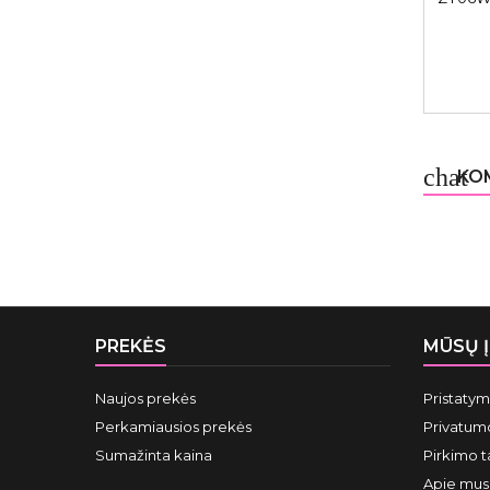
virdu
virtu
keli
element
chat
KOM
PREKĖS
MŪSŲ 
Naujos prekės
Pristaty
Perkamiausios prekės
Privatumo
Sumažinta kaina
Pirkimo t
Apie mus