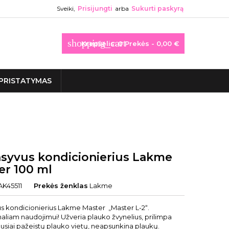
Sveiki,
Prisijungti
arba
Sukurti paskyrą
shopping_cart
Krepšelis:
0
Prekės - 0,00 €
PRISTATYMAS
nsyvus kondicionierius Lakme
er 100 ml
AK45511
Prekės ženklas
Lakme
us kondicionierius Lakme Master „Master L-2“.
aliam naudojimui! Užveria plauko žvynelius, prilimpa
ausiai pažeistų plauko vietų, neapsunkina plaukų.