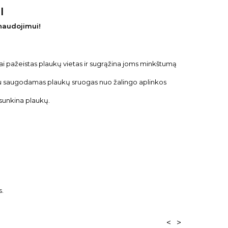
ml
naudojimui!
iai pažeistas plaukų vietas ir sugrąžina joms minkštumą
ačiu saugodamas plaukų sruogas nuo žalingo aplinkos
psunkina plaukų.
s.
<
>