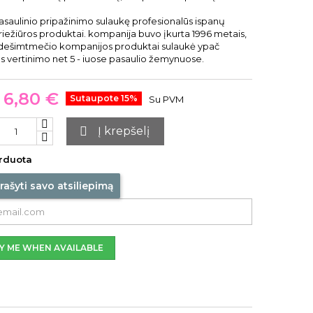
saulinio pripažinimo sulaukę profesionalūs ispanų
iežiūros produktai. kompanija buvo įkurta 1996 metais,
 dešimtmečio kompanijos produktai sulaukė ypač
s vertinimo net 5 - iuose pasaulio žemynuose.
6,80 €
Sutaupote 15%
Su PVM

Į krepšelį
rduota
rašyti savo atsiliepimą
Y ME WHEN AVAILABLE