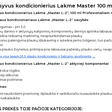
syvus kondicionierius Lakme Master 100 
us kondicionierius Lakme „Master L-2“, 100 ml Profesionaliam 
aus kondicionieriaus Lakme „Master L-2“ savybės
ngumas – pH 3.0.
ų darinio ir aktyviųjų katijoninių komponentų derinys aptinka labiaus
teikia reikiamą maitinimą, neapsunkindamas plaukų.
ksniu palengvina plaukų iššukavimą ir suteikia jiems žvilgesio, tuo p
io.
 plauko žvynelius, prilimpa prie labiausiai pažeistų plauko vietų, nea
te visą beauty24.lt plaukų kondicionierių ir balzamų asortimentą →
us kondicionierius Lakme „Master L-2“ aktyvieji komponentai
droksi rūgštis;
eji silikonai;
iniai polimerai.
mas:
eš naudodami priemonę, išplaukite ir rankšluosčiu nusausinkite plauku
uskalaukite.
S PREKĖS TOJE PAČIOJE KATEGORIJOJE: