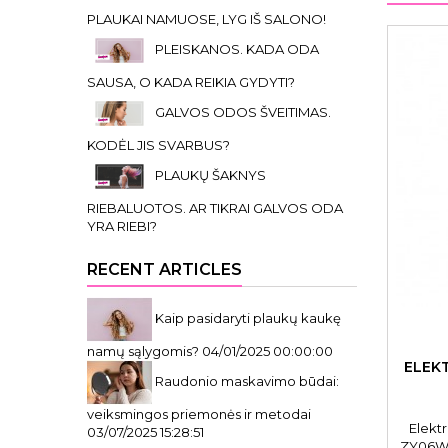
PLAUKAI NAMUOSE, LYG IŠ SALONO!
PLEISKANOS. KADA ODA
SAUSA, O KADA REIKIA GYDYTI?
GALVOS ODOS ŠVEITIMAS.
KODĖL JIS SVARBUS?
PLAUKŲ ŠAKNYS
RIEBALUOTOS. AR TIKRAI GALVOS ODA
YRA RIEBI?
RECENT ARTICLES
Kaip pasidaryti plaukų kaukę
namų sąlygomis?
04/01/2025 00:00:00
ELEKT
Raudonio maskavimo būdai:
veiksmingos priemonės ir metodai
Elektr
03/07/2025 15:28:51
ZY06WK.