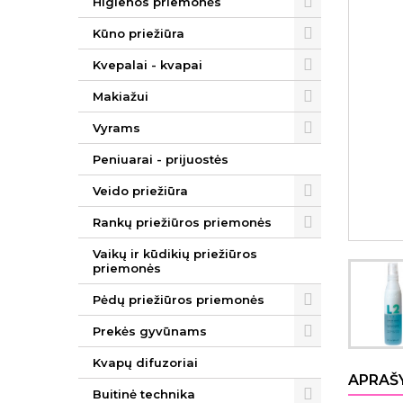
Higienos priemonės
Kūno priežiūra
Kvepalai - kvapai
Makiažui
Vyrams
Peniuarai - prijuostės
Veido priežiūra
Rankų priežiūros priemonės
Vaikų ir kūdikių priežiūros
priemonės
Pėdų priežiūros priemonės
Prekės gyvūnams
Kvapų difuzoriai
APRAŠ
Buitinė technika