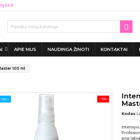
y24.lt

AI
APIE MUS
NAUDINGA ŽINOTI
KONTAKTAI
aster 100 ml
Inte
ernetu
−15%
Mast
Kodas
L
Intensyv
Profesion
prie labi