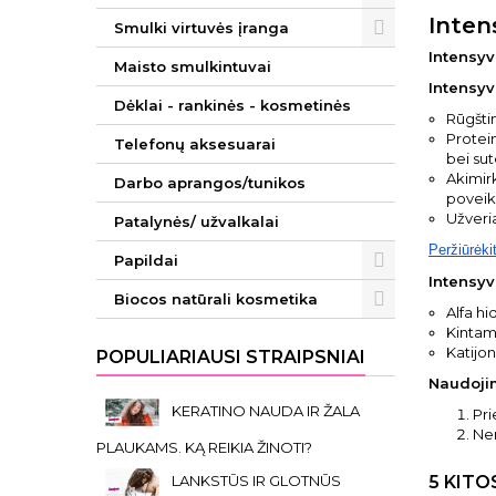
Inten
Smulki virtuvės įranga
Intensyv
Maisto smulkintuvai
Intensyv
Dėklai - rankinės - kosmetinės
Rūgšti
Protein
Telefonų aksesuarai
bei su
Akimir
Darbo aprangos/tunikos
poveik
Užveria
Patalynės/ užvalkalai
Peržiūrėki
Papildai
Intensyv
Biocos natūrali kosmetika
Alfa hi
Kintami
Katijon
POPULIARIAUSI STRAIPSNIAI
Naudoji
KERATINO NAUDA IR ŽALA
Pri
Nen
PLAUKAMS. KĄ REIKIA ŽINOTI?
LANKSTŪS IR GLOTNŪS
5 KITO