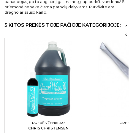
panaudojus, po to augintinį galima netgi apipurkšti vandeniu! Ši
priemonė nepakeičiama parodų dalyviams. Purkškite ant
drėgno ar sauso kailio.
5 KITOS PREKĖS TOJE PAČIOJE KATEGORIJOJE:
>
<
PREKĖS ŽENKLAS:
PREKĖS
CHRIS CHRISTENSEN
C