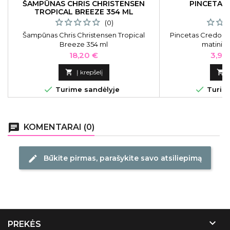
ŠAMPŪNAS CHRIS CHRISTENSEN
PINCETAS 
TROPICAL BREEZE 354 ML
(0)
Šampūnas Chris Christensen Tropical
Pincetas Credo CRE
Breeze 354 ml
matinis,
Kaina
Kain
18,20 €
3,96

Į krepšelį



Turime sandėlyje
Turime
chat
KOMENTARAI (0)
Būkite pirmas, parašykite savo atsiliepimą
edit

PREKĖS