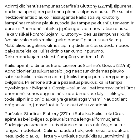
Apimtį didinantis šampūnas Starfire’s Gluttony (227ml). Išpurena,
padidina apimtį bei pastorina plonus, silpnus plaukus. Be sulfato,
nedžiovinantis plauko ir išsaugantis kailio spalvą. Gluttony
šampūnas maitina plaukus, todėl jie tampa paklusnūs, tankesni ir
puresni. Priemonė suteikia įspūdingos apimties, tačiau plaukai
lieka visiškai kontroliuojami. Gluttony – idealus šampūnas, kuris
švelniai valo maksimaliai „pakeldamas“ plaukus nuo šaknų.
Natūralios, augalinės kilmės, apimtį didinančios sudedamosios
dalys suteikia kailiui išskirtinio tankumo ir purumo.
Rekomenduojama skiesti šampūną vandeniu 1 : 8.
Kailio apimtį didinantis kondicionierius Starfire’s Gossip (227ml).
Kondicionierius sukurtas taip, jog neapsunkindamas plauko
suteikia kailiui reikiamą apimtį, kailis tampa purus bei ypatingai
žvilgantis. Priemonė atkuria pažeistus plaukus, kailis tampa
gyvybingas ir žvilgantis. Gossip – tai unikali bei intensyvi priežiūros
priemonė, kurios pagrindinės sudedamosios dalys – eliksyrai,
todėl silpni ir ploni plaukai yra greitai atgaivinami. Naudoti ant
drėgno kailio, įmasažuoti ir išskalauti vėsiu vandeniu.
Purškiklis Starfire’s Flattery (227ml).Suteikia kailiui tekstūros,
apimties bei žvilgesio, plaukai tampa lengvai formuojami.
Sudėtyje yra keratino, kuris atkuria plauko struktūrą, plaukus
lengva modeliuoti. Galima naudoti tiek, kiek reikia, produktas
nesulipdo plaukų. Flattery – unikalus purškiklis su „atmintimi“: jį