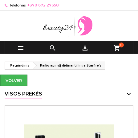
Telefonas:
+370 672 27650
0



shopping_cart
Pagrindinis
Kailio apimtį didinanti linija Starfire’s
VOLVER
VISOS PREKĖS