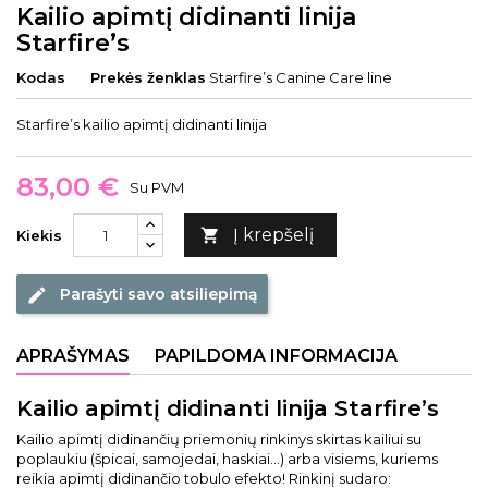
Kailio apimtį didinanti linija
Starfire’s
Kodas
Prekės ženklas
Starfire’s Canine Care line
Starfire’s kailio apimtį didinanti linija
83,00 €
Su PVM
Į krepšelį

Kiekis
Parašyti savo atsiliepimą
edit
APRAŠYMAS
PAPILDOMA INFORMACIJA
Kailio apimtį didinanti linija Starfire’s
Kailio apimtį didinančių priemonių rinkinys skirtas kailiui su
poplaukiu (špicai, samojedai, haskiai…) arba visiems, kuriems
reikia apimtį didinančio tobulo efekto! Rinkinį sudaro: