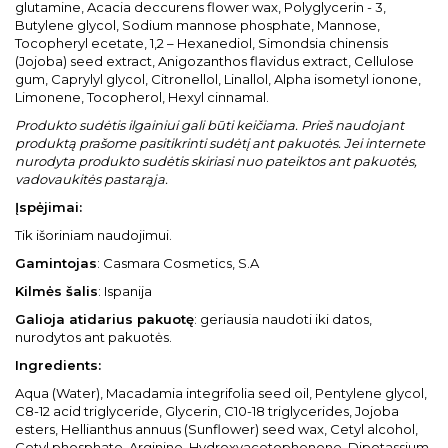
glutamine, Acacia deccurens flower wax, Polyglycerin - 3,
Butylene glycol, Sodium mannose phosphate, Mannose,
Tocopheryl ecetate, 1,2 – Hexanediol, Simondsia chinensis
(Jojoba) seed extract, Anigozanthos flavidus extract, Cellulose
gum, Caprylyl glycol, Citronellol, Linallol, Alpha isometyl ionone,
Limonene, Tocopherol, Hexyl cinnamal.
Produkto sudėtis ilgainiui gali būti keičiama. Prieš naudojant
produktą prašome pasitikrinti sudėtį ant pakuotės. Jei internete
nurodyta produkto sudėtis skiriasi nuo pateiktos ant pakuotės,
vadovaukitės pastarąja.
Įspėjimai:
Tik išoriniam naudojimui.
Gamintojas
: Casmara Cosmetics, S.A
Kilmės šalis
: Ispanija
Galioja atidarius pakuotę
: geriausia naudoti iki datos,
nurodytos ant pakuotės.
Ingredient
s:
Aqua (Water), Macadamia integrifolia seed oil, Pentylene glycol,
C8-12 acid triglyceride, Glycerin, C10-18 triglycerides, Jojoba
esters, Hellianthus annuus (Sunflower) seed wax, Cetyl alcohol,
Cetyl phosphate, Arginine, Hydroxyacetophenone, Dipotassium