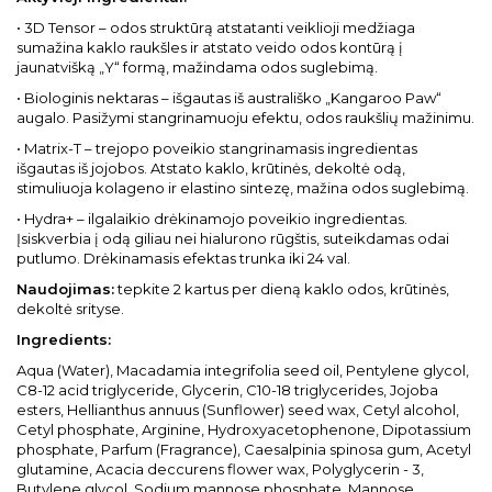
• 3D Tensor – odos struktūrą atstatanti veiklioji medžiaga
sumažina kaklo raukšles ir atstato veido odos kontūrą į
jaunatvišką „Y“ formą, mažindama odos suglebimą.
• Biologinis nektaras – išgautas iš australiško „Kangaroo Paw“
augalo. Pasižymi stangrinamuoju efektu, odos raukšlių mažinimu.
• Matrix-T – trejopo poveikio stangrinamasis ingredientas
išgautas iš jojobos. Atstato kaklo, krūtinės, dekoltė odą,
stimuliuoja kolageno ir elastino sintezę, mažina odos suglebimą.
• Hydra+ – ilgalaikio drėkinamojo poveikio ingredientas.
Įsiskverbia į odą giliau nei hialurono rūgštis, suteikdamas odai
putlumo. Drėkinamasis efektas trunka iki 24 val.
Naudojimas:
tepkite 2 kartus per dieną kaklo odos, krūtinės,
dekoltė srityse.
Ingredient
s:
Aqua (Water), Macadamia integrifolia seed oil, Pentylene glycol,
C8-12 acid triglyceride, Glycerin, C10-18 triglycerides, Jojoba
esters, Hellianthus annuus (Sunflower) seed wax, Cetyl alcohol,
Cetyl phosphate, Arginine, Hydroxyacetophenone, Dipotassium
phosphate, Parfum (Fragrance), Caesalpinia spinosa gum, Acetyl
glutamine, Acacia deccurens flower wax, Polyglycerin - 3,
Butylene glycol, Sodium mannose phosphate, Mannose,