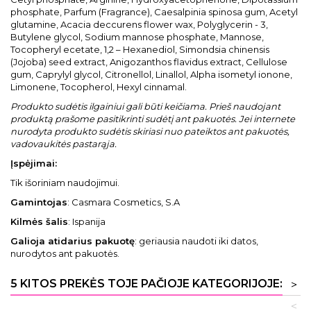
phosphate, Parfum (Fragrance), Caesalpinia spinosa gum, Acetyl
glutamine, Acacia deccurens flower wax, Polyglycerin - 3,
Butylene glycol, Sodium mannose phosphate, Mannose,
Tocopheryl ecetate, 1,2 – Hexanediol, Simondsia chinensis
(Jojoba) seed extract, Anigozanthos flavidus extract, Cellulose
gum, Caprylyl glycol, Citronellol, Linallol, Alpha isometyl ionone,
Limonene, Tocopherol, Hexyl cinnamal.
Produkto sudėtis ilgainiui gali būti keičiama. Prieš naudojant
produktą prašome pasitikrinti sudėtį ant pakuotės. Jei internete
nurodyta produkto sudėtis skiriasi nuo pateiktos ant pakuotės,
vadovaukitės pastarąja.
Įspėjimai:
Tik išoriniam naudojimui.
Gamintojas
: Casmara Cosmetics, S.A
Kilmės šalis
: Ispanija
Galioja atidarius pakuotę
: geriausia naudoti iki datos,
nurodytos ant pakuotės.
5 KITOS PREKĖS TOJE PAČIOJE KATEGORIJOJE:
>
<