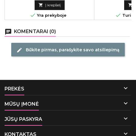
kaina

Į krepšelį



Yra prekyboje
Turime
chat
KOMENTARAI (0)
Būkite pirmas, parašykite savo atsiliepimą
edit

PREKĖS

MŪSŲ ĮMONĖ

JŪSŲ PASKYRA

KONTAKTAS