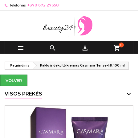
Telefonas:
+370 672 27650
0



shopping_cart
Pagrindinis
Kaklo ir dekoltė kremas Casmara Tense-lift 100 ml
VOLVER
VISOS PREKĖS