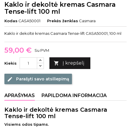
Kaklo ir dekoltė kremas Casmara
Tense-lift 100 ml
Kodas
CASA50001
Prekės ženklas
Casmara
Kaklo ir dekoltė kremas Casmara Tense-lift CASA50001, 100 ml
59,00 €
Su PVM
Į krepšelį

Kiekis
Parašyti savo atsiliepimą
edit
APRAŠYMAS
PAPILDOMA INFORMACIJA
Kaklo ir dekoltė kremas Casmara
Tense-lift 100 ml
Visiems odos tipams.