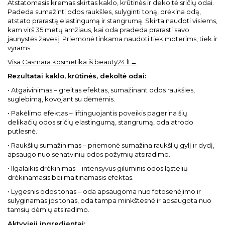
Atstatomasis kremas skirtas kaklo, krūtinės ir dekoltė sričių odai.
Padeda sumažinti odos raukšles, sulyginti toną, drėkina odą,
atstato prarastą elastingumą ir stangrumą. Skirta naudoti visiems,
kam virš 35 metų amžiaus, kai oda pradeda prarasti savo
jaunystės žavesį. Priemonė tinkama naudoti tiek moterims, tiek ir
vyrams.
Visa Casmara kosmetika iš beauty24.lt→
Rezultatai kaklo, krūtinės, dekoltė odai:
• Atgaivinimas – greitas efektas, sumažinant odos raukšles,
suglebimą, kovojant su dėmėmis.
• Pakėlimo efektas – liftinguojantis poveikis pagerina šių
delikačių odos sričių elastingumą, stangrumą, oda atrodo
putlesnė.
• Raukšlių sumažinimas – priemonė sumažina raukšlių gylį ir dydį,
apsaugo nuo senatvinių odos požymių atsiradimo.
• Ilgalaikis drėkinimas – intensyvus giluminis odos ląstelių
drėkinamasis bei maitinamasis efektas.
• Lygesnis odos tonas – oda apsaugoma nuo fotosenėjimo ir
sulyginamas jos tonas, oda tampa minkštesnė ir apsaugota nuo
tamsių dėmių atsiradimo.
Aktyvieji ingredientai: