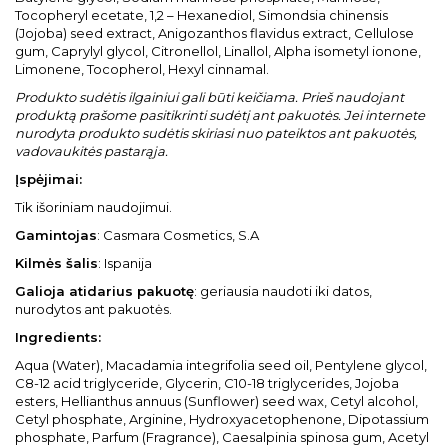
Tocopheryl ecetate, 1,2 – Hexanediol, Simondsia chinensis
(Jojoba) seed extract, Anigozanthos flavidus extract, Cellulose
gum, Caprylyl glycol, Citronellol, Linallol, Alpha isometyl ionone,
Limonene, Tocopherol, Hexyl cinnamal.
Produkto sudėtis ilgainiui gali būti keičiama. Prieš naudojant
produktą prašome pasitikrinti sudėtį ant pakuotės. Jei internete
nurodyta produkto sudėtis skiriasi nuo pateiktos ant pakuotės,
vadovaukitės pastarąja.
Įspėjimai:
Tik išoriniam naudojimui.
Gamintojas
: Casmara Cosmetics, S.A
Kilmės šalis
: Ispanija
Galioja atidarius pakuotę
: geriausia naudoti iki datos,
nurodytos ant pakuotės.
Ingredient
s:
Aqua (Water), Macadamia integrifolia seed oil, Pentylene glycol,
C8-12 acid triglyceride, Glycerin, C10-18 triglycerides, Jojoba
esters, Hellianthus annuus (Sunflower) seed wax, Cetyl alcohol,
Cetyl phosphate, Arginine, Hydroxyacetophenone, Dipotassium
phosphate, Parfum (Fragrance), Caesalpinia spinosa gum, Acetyl