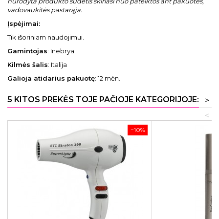
nurodyta produkto sudėtis skiriasi nuo pateiktos ant pakuotės,
vadovaukitės pastarąja.
Įspėjimai:
Tik išoriniam naudojimui.
Gamintojas
: Inebrya
Kilmės šalis
: Italija
Galioja atidarius pakuotę
: 12 mėn.
5 KITOS PREKĖS TOJE PAČIOJE KATEGORIJOJE:
>
<
−10%