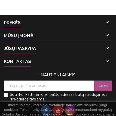

PREKĖS

MŪSŲ ĮMONĖ

JŪSŲ PASKYRA

KONTAKTAS
NAUJIENLAIŠKIS
Sutinku, kad mano el. pašto adresas būtų naudojamos
rinkodaros tikslams.
Informuojame, kad šioje svetainėje naudojami slapukai (angl.
cookies). Toliau naršydami svetainėje arba paspausdami mygtuką
Sutinku Jūs sutinkate su slapukų naudojimu. Sutikimą bet kada galite