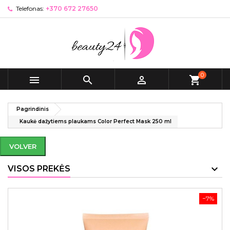
Telefonas:
+370 672 27650
0



shopping_cart
Pagrindinis
Kaukė dažytiems plaukams Color Perfect Mask 250 ml
VOLVER
VISOS PREKĖS
−7%