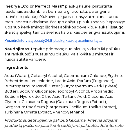
Inebrya „Color Perfect Mask“
plaukų kaukė, praturtinta
raudonaisiais dumbliais bei natrio gliukonatu, palengvina
susivėlusių plaukų iššukavimą ir juos intensyviai maitina, tuo pat
metu neapsunkindama. Išsaugo dažytų plaukų spalvą ir apsaugo
juos nuo kenksmingo išorinės aplinkos poveikio. Plaukai išsaugo
skaisčią spalvą, tampa švelnūs kaip šilkas bei lengvai iššukuojami.
Peržiūrėkite visą beauty24.lt plaukų kaukių asortimentą →
Naudojimas
: tepkite priemonę nuo plaukų vidurio iki galiukų
ant rankšluosčiu nusausintų plaukų. Palaikykite 3 minutes ir
nuskalaukite vandeniu.
Ingredients:
Aqua (Water), Cetearyl Alcohol, Cetrimonium Chloride, Erythritol,
Behentrimonium chloride, Lactic Acid, Parfum (Fragrance),
Butyrospermum Parkii Butter (Butyrospermum Parkii (Shea)
Butter), Sodium Gluconate, Isopropyl Alcohol, Propanediol,
Sodium Hydroxide, Citric Acid, Tartaric Acid, Gluconic Acid,
Glycerin, Galaxaura Rugosa (Galaxaura Rugosa Extract),
Sargassum Pacificum (Sargassum Pacificum Thallus Extract),
Turbinaria Ornata Extract, Phenoxyethanol
Produkto sudėtis ilgainiui gali būti keičiama. Prieš naudojant
produktą prašome pasitikrinti sudėtį ant pakuotės. Jei internete