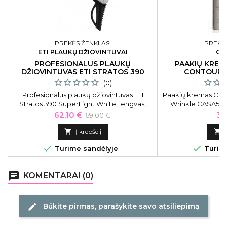
PREKĖS ŽENKLAS:
PREKĖS
ETI PLAUKŲ DŽIOVINTUVAI
CA
PROFESIONALUS PLAUKŲ
PAAKIŲ KREM
DŽIOVINTUVAS ETI STRATOS 390
CONTOUR 
SUPERLIGHT WHITE
(0)
Profesionalus plaukų džiovintuvas ETI
Paakių kremas Casm
Stratos 390 SuperLight White, lengvas,
Wrinkle CASA51005
baltas, 2200 W
Kaina
Bazinė
Ka
62,10 €
34
69,00 €
kaina

Į krepšelį



Turime sandėlyje
Turime
chat
KOMENTARAI (0)
Būkite pirmas, parašykite savo atsiliepimą
edit