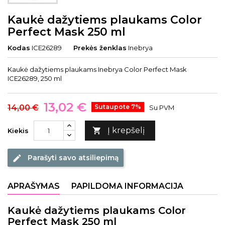
Kaukė dažytiems plaukams Color
Perfect Mask 250 ml
Kodas
ICE26289
Prekės ženklas
Inebrya
Kaukė dažytiems plaukams Inebrya Color Perfect Mask
ICE26289, 250 ml
13,02 €
14,00 €
Sutaupote 7%
Su PVM
Į krepšelį

Kiekis
Parašyti savo atsiliepimą
edit
APRAŠYMAS
PAPILDOMA INFORMACIJA
Kaukė dažytiems plaukams Color
Perfect Mask 250 ml