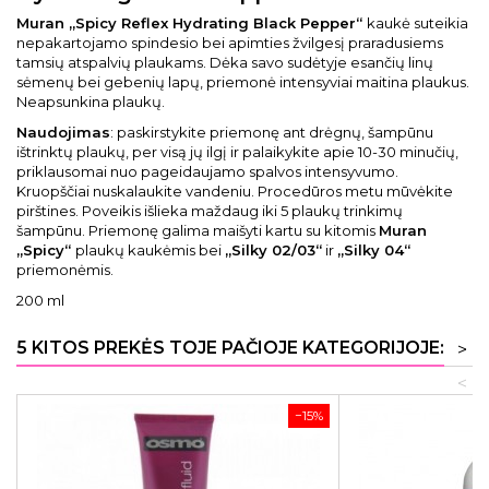
Muran „Spicy Reflex Hydrating Black Pepper“
kaukė suteikia
nepakartojamo spindesio bei apimties žvilgesį praradusiems
tamsių atspalvių plaukams. Dėka savo sudėtyje esančių linų
sėmenų bei gebenių lapų, priemonė intensyviai maitina plaukus.
Neapsunkina plaukų.
Naudojimas
: paskirstykite priemonę ant drėgnų, šampūnu
ištrinktų plaukų, per visą jų ilgį ir palaikykite apie 10-30 minučių,
priklausomai nuo pageidaujamo spalvos intensyvumo.
Kruopščiai nuskalaukite vandeniu. Procedūros metu mūvėkite
pirštines. Poveikis išlieka maždaug iki 5 plaukų trinkimų
šampūnu. Priemonę galima maišyti kartu su kitomis
Muran
„Spicy“
plaukų kaukėmis bei
„Silky 02/03“
ir
„Silky 04“
priemonėmis.
200 ml
5 KITOS PREKĖS TOJE PAČIOJE KATEGORIJOJE:
>
<
−15%