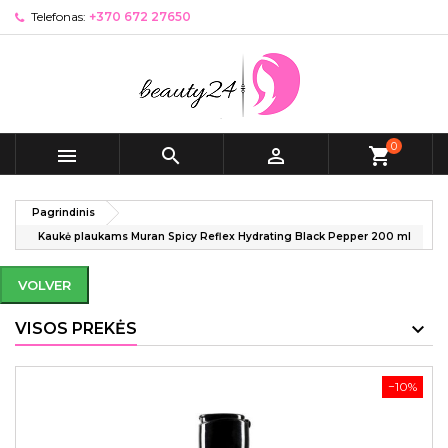
Telefonas:
+370 672 27650
0



shopping_cart
Pagrindinis
Kaukė plaukams Muran Spicy Reflex Hydrating Black Pepper 200 ml
VOLVER
VISOS PREKĖS
−10%