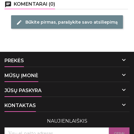
chat
KOMENTARAI (0)
Būkite pirmas, parašykite savo atsiliepimą
edit

PREKĖS

MŪSŲ ĮMONĖ

JŪSŲ PASKYRA

KONTAKTAS
NAUJIENLAIŠKIS