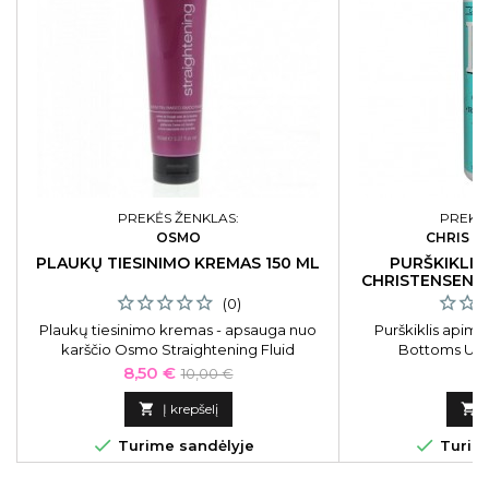
PREKĖS ŽENKLAS:
PREKĖS
OSMO
CHRIS C
PLAUKŲ TIESINIMO KREMAS 150 ML
PURŠKIKLIS 
CHRISTENSEN 
LIFT
(0)
Plaukų tiesinimo kremas - apsauga nuo
Purškiklis apimč
karščio Osmo Straightening Fluid
Bottoms Up C
OS064018, 150 ml
Kaina
Bazinė
Ka
8,50 €
12
10,00 €
kaina

Į krepšelį



Turime sandėlyje
Turime