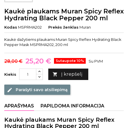
Kaukė plaukams Muran Spicy Reflex
Hydrating Black Pepper 200 ml
Kodas
MSPRMA202
Prekės ženklas
Muran
Kaukė dažytiems plaukams Muran Spicy Reflex Hydrating Black
Pepper Mask MSPRMA202, 200 ml
25,20 €
28,00 €
Sutaupote 10%
Su PVM
Į krepšelį

Kiekis
Parašyti savo atsiliepimą
edit
APRAŠYMAS
PAPILDOMA INFORMACIJA
Kaukė plaukams Muran Spicy Reflex
Hydrating Black Pepper 200 ml