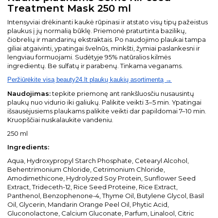
Treatment Mask 250 ml
Intensyviai drėkinanti kaukė rūpinasi ir atstato visų tipų pažeistus
plaukus į jų normalią būklę. Priemonė praturtinta bazilikų,
čiobrelių ir mandarinų ekstraktais. Po naudojimo plaukai tampa
giliai atgaivinti, ypatingai švelnūs, minkšti, žymiai paslankesni ir
lengviau formuojami. Sudėtyje 95% natūralios kilmės
ingredientų. Be sulfatų ir parabenų. Tinkama veganams.
Peržiūrėkite visą beauty24.lt plaukų kaukių asortimentą →
Naudojimas:
tepkite priemonę ant rankšluosčiu nusausintų
plaukų nuo vidurio iki galiukų. Palikite veikti 3–5 min. Ypatingai
išsausėjusiems plaukams palikite veikti dar papildomai 7–10 min.
Kruopščiai nuskalaukite vandeniu.
250 ml
Ingredients:
Aqua, Hydroxypropyl Starch Phosphate, Cetearyl Alcohol,
Behentrimonium Chloride, Cetrimonium Chloride,
Amodimethicone, Hydrolyzed Soy Protein, Sunflower Seed
Extract, Trideceth-12, Rice Seed Proteine, Rice Extract,
Panthenol, Benzophenone-4, Thyme Oil, Butylene Glycol, Basil
Oil, Glycerin, Mandarin Orange Peel Oil, Phytic Acid,
Gluconolactone, Calcium Gluconate, Parfum, Linalool, Citric