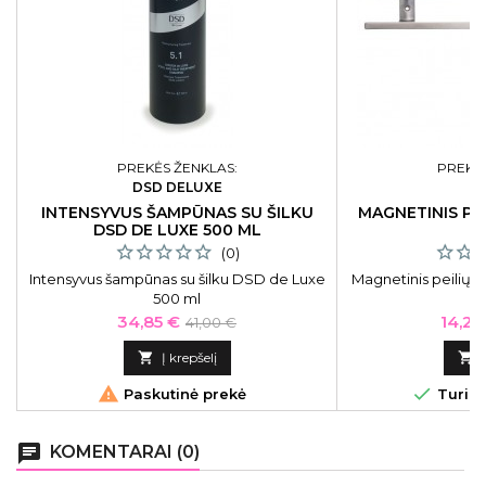
PREKĖS ŽENKLAS:
PREKĖS
DSD DELUXE
INTENSYVUS ŠAMPŪNAS SU ŠILKU
MAGNETINIS PEI
DSD DE LUXE 500 ML
4
(0)
Intensyvus šampūnas su šilku DSD de Luxe
Magnetinis peilių l
500 ml
4
Kaina
Bazinė
Kaina
34,85 €
14,25
41,00 €
kaina

Į krepšelį



Paskutinė prekė
Turime
chat
KOMENTARAI (0)