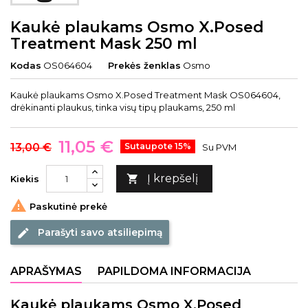
Kaukė plaukams Osmo X.Posed
Treatment Mask 250 ml
Kodas
OS064604
Prekės ženklas
Osmo
Kaukė plaukams Osmo X.Posed Treatment Mask OS064604,
drėkinanti plaukus, tinka visų tipų plaukams, 250 ml
11,05 €
13,00 €
Sutaupote 15%
Su PVM
Į krepšelį

Kiekis

Paskutinė prekė
Parašyti savo atsiliepimą
edit
APRAŠYMAS
PAPILDOMA INFORMACIJA
Kaukė plaukams Osmo X.Posed