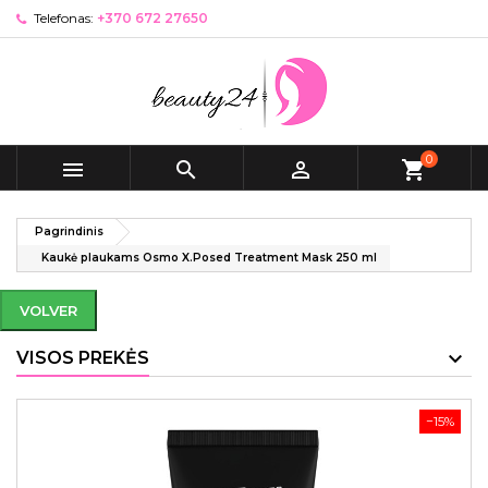
Telefonas:
+370 672 27650
0



shopping_cart
Pagrindinis
Kaukė plaukams Osmo X.Posed Treatment Mask 250 ml
VOLVER
VISOS PREKĖS
−15%