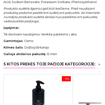
Acid, Sodium Benzoate, Potassium Sorbate, Phenoxyethanol.
Produkto sudėtis ilgainiui gali būti keičiama. Prieš naudojant
produktą prašome pasitikrinti sudėtį ant pakuotės. Jei internete
nurodyta produkto sudėtis skiriasi nuo pateiktos ant pakuotės,
vadovaukitės pastarąja.
Įspėjimai:
Tik išoriniam naudojimui. Venkite patekimo į akis.
Gamintojas
: Osmo
Kilmės šalis
: Didžioji Britanija
Galioja atidarius pakuotę
: 12 mėn
5 KITOS PREKĖS TOJE PAČIOJE KATEGORIJOJE:
>
<
−15%