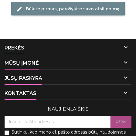
Būkite pirmas, parašykite savo atsiliepimą
edit

PREKĖS

MŪSŲ ĮMONĖ

JŪSŲ PASKYRA

KONTAKTAS
NAUJIENLAIŠKIS
Sutinku, kad mano el. pašto adresas būtų naudojamos