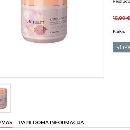
Restructu
15,00 
Kiekis
edit
Pa
YMAS
PAPILDOMA INFORMACIJA