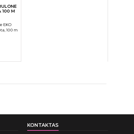
 RULONE
PLAUKŲ
 100 M
SILV
one EKO
Plaukų š
ta, 100 m
Shampoo S

KONTAKTAS