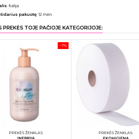
alis
: Italija
atidarius pakuotę
: 12 mėn
S PREKĖS TOJE PAČIOJE KATEGORIJOJE:
−7%
PREKĖS ŽENKLAS:
PREKĖS ŽENKLAS:
INEBRYA
EKOHIGIENA