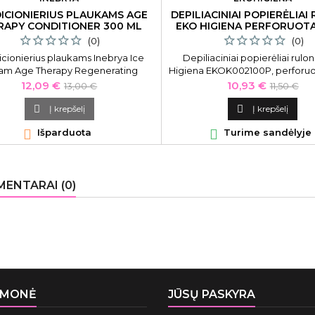
ICIONIERIUS PLAUKAMS AGE
DEPILIACINIAI POPIERĖLIAI
RAPY CONDITIONER 300 ML
EKO HIGIENA PERFORUOTA
(0)
(0)
cionierius plaukams Inebrya Ice
Depiliaciniai popierėliai rul
am Age Therapy Regenerating
Higiena EKOK002100P, perforuo
onditioner ICE26341, 300 ml
rulonas
Kaina
Bazinė
Kaina
Bazinė
12,09 €
10,93 €
13,00 €
11,50 €
kaina
kaina

Į krepšelį

Į krepšelį

Išparduota

Turime sandėlyje
ENTARAI (0)
ĮMONĖ
JŪSŲ PASKYRA