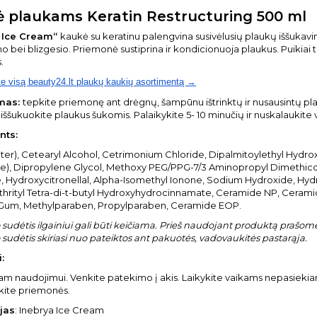
 plaukams Keratin Restructuring 500 ml
 Ice Cream“
kaukė su keratinu palengvina susivėlusių plaukų iššukavim
 bei blizgesio. Priemonė sustiprina ir kondicionuoja plaukus. Puikiai
.
te visą beauty24.lt plaukų kaukių asortimentą →
mas:
tepkite priemonę ant drėgnų, šampūnu ištrinktų ir nusausintų plau
r iššukuokite plaukus šukomis. Palaikykite 5- 10 minučių ir nuskalaukite
nts:
ter), Cetearyl Alcohol, Cetrimonium Chloride, Dipalmitoylethyl Hyd
e), Dipropylene Glycol, Methoxy PEG/PPG-7/3 Aminopropyl Dimethicon
e, Hydroxycitronellal, Alpha-Isomethyl Ionone, Sodium Hydroxide, Hyd
hrityl Tetra-di-t-butyl Hydroxyhydrocinnamate, Ceramide NP, Cerami
Gum, Methylparaben, Propylparaben, Ceramide EOP.
sudėtis ilgainiui gali būti keičiama. Prieš naudojant produktą prašome 
sudėtis skiriasi nuo pateiktos ant pakuotės, vadovaukitės pastarąja.
:
niam naudojimui. Venkite patekimo į akis. Laikykite vaikams nepasieki
ite priemonės.
jas
: Inebrya Ice Cream