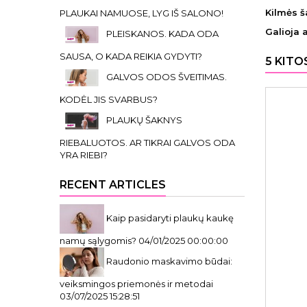
Kilmės š
PLAUKAI NAMUOSE, LYG IŠ SALONO!
Galioja 
PLEISKANOS. KADA ODA
SAUSA, O KADA REIKIA GYDYTI?
5 KITO
GALVOS ODOS ŠVEITIMAS.
KODĖL JIS SVARBUS?
PLAUKŲ ŠAKNYS
RIEBALUOTOS. AR TIKRAI GALVOS ODA
YRA RIEBI?
RECENT ARTICLES
Kaip pasidaryti plaukų kaukę
namų sąlygomis?
04/01/2025 00:00:00
Raudonio maskavimo būdai:
veiksmingos priemonės ir metodai
03/07/2025 15:28:51