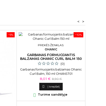
<
>
−5%
−10%
PREKĖS ŽENKLAS:
OHANIC
GARBANAS FORMUOJANTIS
BALZAMAS OHANIC CURL BALM 150
ML
(0)
Garbanas formuojantis balzamas Ohanic
Curl Balm, 150 ml OHANST01
Kaina
Bazinė
8,01 €
8,90 €
kaina

Į krepšelį

Turime sandėlyje