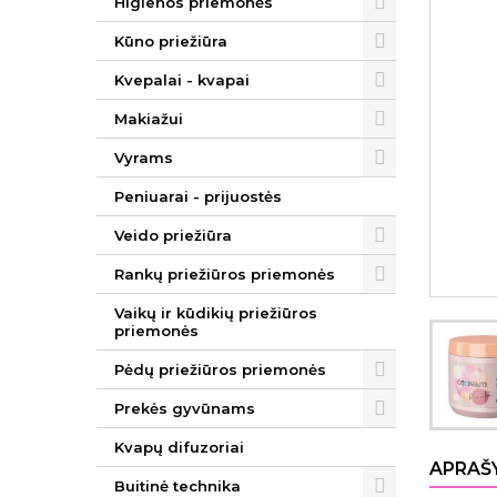
Higienos priemonės
Kūno priežiūra
Kvepalai - kvapai
Makiažui
Vyrams
Peniuarai - prijuostės
Veido priežiūra
Rankų priežiūros priemonės
Vaikų ir kūdikių priežiūros
priemonės
Pėdų priežiūros priemonės
Prekės gyvūnams
Kvapų difuzoriai
APRAŠ
Buitinė technika