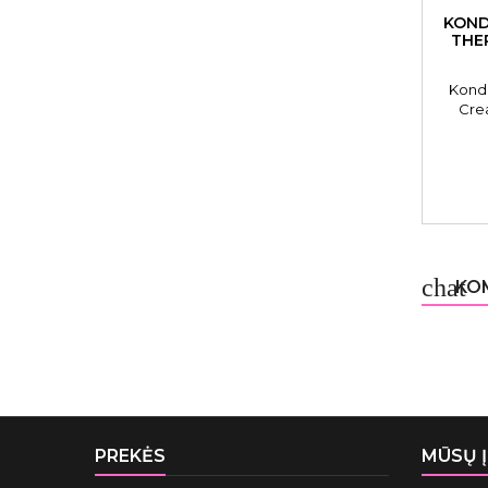
KOND
THE
Kondi
Cre
C
chat
KOM
PREKĖS
MŪSŲ 