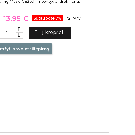
ring Mask ICE26311, intensyviai drėkinanti.
13,95 €
€
Sutaupote 7%
Su PVM

Į krepšelį
rašyti savo atsiliepimą