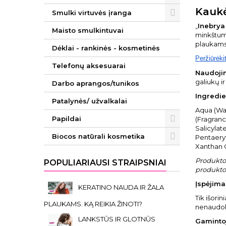
Kaukė
Smulki virtuvės įranga
„
Inebrya
Maisto smulkintuvai
minkštumo
plaukams
Dėklai - rankinės - kosmetinės
Peržiūrėki
Telefonų aksesuarai
Naudoji
galiukų i
Darbo aprangos/tunikos
Ingredie
Patalynės/ užvalkalai
Aqua (Wa
Papildai
(Fragranc
Salicylat
Biocos natūrali kosmetika
Pentaeryt
Xanthan 
Produkto 
POPULIARIAUSI STRAIPSNIAI
produkto 
Įspėjimai
KERATINO NAUDA IR ŽALA
Tik išori
PLAUKAMS. KĄ REIKIA ŽINOTI?
nenaudok
LANKSTŪS IR GLOTNŪS
Gaminto