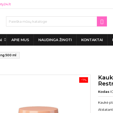
y24.lt

AI
APIE MUS
NAUDINGA ŽINOTI
KONTAKTAI
ing 500 ml
Kauk
−7%
Rest
Kodas
I
Kaukė pl
Atstatan