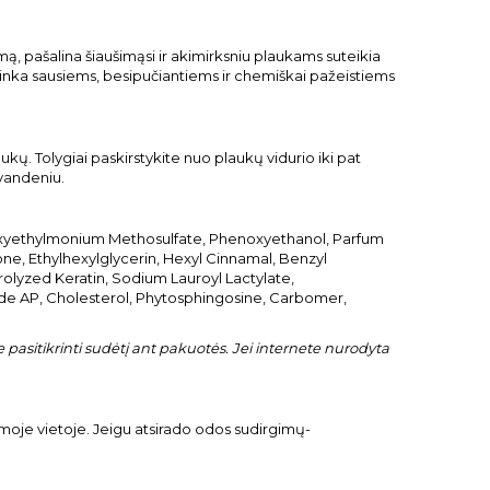
ą, pašalina šiaušimąsi ir akimirksniu plaukams suteikia
 tinka sausiems, besipučiantiems ir chemiškai pažeistiems
kų. Tolygiai paskirstykite nuo plaukų vidurio iki pat
 vandeniu.
roxyethylmonium Methosulfate, Phenoxyethanol, Parfum
e, Ethylhexylglycerin, Hexyl Cinnamal, Benzyl
rolyzed Keratin, Sodium Lauroyl Lactylate,
de AP, Cholesterol, Phytosphingosine, Carbomer,
pasitikrinti sudėtį ant pakuotės. Jei internete nurodyta
amoje vietoje. Jeigu atsirado odos sudirgimų-