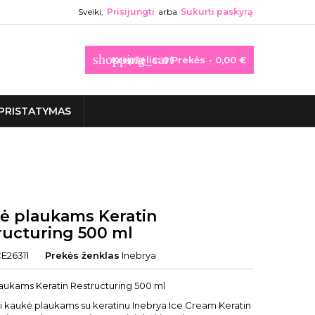
Sveiki,
Prisijungti
arba
Sukurti paskyrą
shopping_cart
Krepšelis:
0
Prekės - 0,00 €
PRISTATYMAS
ė plaukams Keratin
ructuring 500 ml
CE26311
Prekės ženklas
Inebrya
aukams Keratin Restructuring 500 ml
ti kaukė plaukams su keratinu Inebrya Ice Cream Keratin