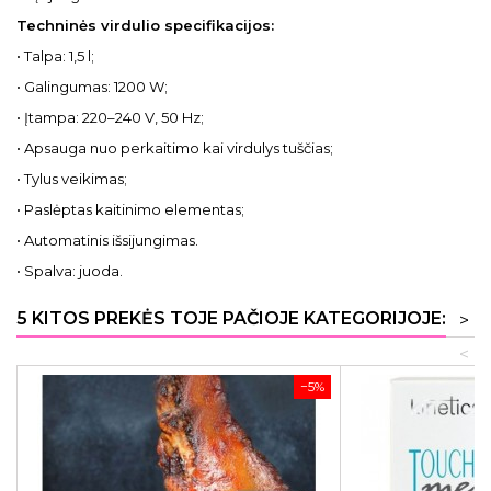
Techninės virdulio specifikacijos:
• Talpa: 1,5 l;
• Galingumas: 1200 W;
• Įtampa: 220–240 V, 50 Hz;
• Apsauga nuo perkaitimo kai virdulys tuščias;
• Tylus veikimas;
• Paslėptas kaitinimo elementas;
• Automatinis išsijungimas.
• Spalva: juoda.
5 KITOS PREKĖS TOJE PAČIOJE KATEGORIJOJE:
>
<
−5%