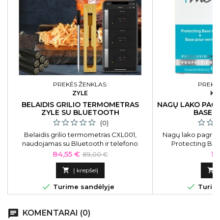
PREKĖS ŽENKLAS:
PREKĖS
ZYLE
KI
BELAIDIS GRILIO TERMOMETRAS
NAGŲ LAKO PAG
ZYLE SU BLUETOOTH
BASE C
(0)
Belaidis grilio termometras CXL001,
Nagų lako pagrind
naudojamas su Bluetooth ir telefono
Protecting Bas
programėle
Kaina
Bazinė
Ka
84,55 €
10
89,00 €
kaina

Į krepšelį



Turime sandėlyje
Turime
chat
KOMENTARAI (0)