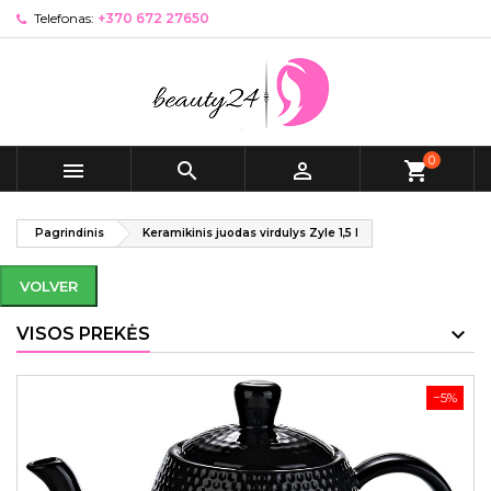
Telefonas:
+370 672 27650
0



shopping_cart
Pagrindinis
Keramikinis juodas virdulys Zyle 1,5 l
VOLVER
VISOS PREKĖS
−5%