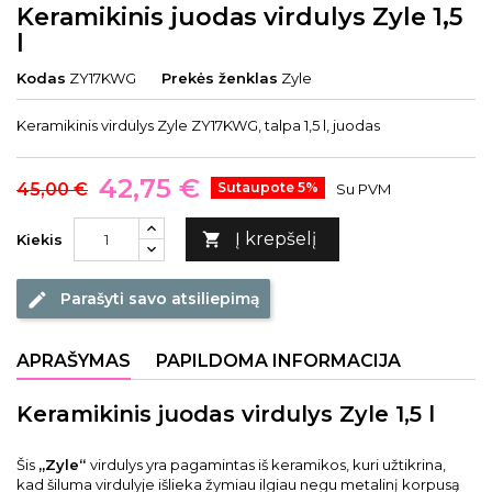
Keramikinis juodas virdulys Zyle 1,5
l
Kodas
ZY17KWG
Prekės ženklas
Zyle
Keramikinis virdulys Zyle ZY17KWG, talpa 1,5 l, juodas
42,75 €
45,00 €
Sutaupote 5%
Su PVM
Į krepšelį

Kiekis
Parašyti savo atsiliepimą
edit
APRAŠYMAS
PAPILDOMA INFORMACIJA
Keramikinis juodas virdulys Zyle 1,5 l
Šis
„Zyle“
virdulys yra pagamintas iš keramikos, kuri užtikrina,
kad šiluma virdulyje išlieka žymiau ilgiau negu metalinį korpusą