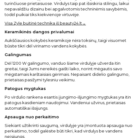
turinčiuose prietaisuose. Virdulys taip pat išsiskiria stilingu, laikui
nepavaldžiu dizainu bei apgalvotomis techninėmis savybėmis,
todėl puikiai tiks kiekvienoje virtuvėje.
Visa Zyle buitinė technika iš beauty24.lt→
Keramikinės dangos privalumai
Aukščiausios kokybės keramikoje nėra toksinų, taigi visuomet
būsite tikri dėl virinamo vandens kokybės.
Galingumas
Dėl 1200 W galingumo, vanduo šiame virdulyje užverda itin
greitai, taigi Jums nereikės gaišti laiko, norint mėgautis savo
mėgstamais karštaisiais gėrimais. Nepaisant didelio galingumo,
prietaisas pasižymi tylesniu veikimu.
Patogus mygtukas
Po virdulio rankena esantis įjungimo-išjungimo mygtukas yra itin
patogus kasdieniam naudojimui. Vandeniui užvirus, prietaisas
automatiškai išsijungs.
Apsauga nuo perkaitimo
Siekiant užtikrinti saugumą, virdulyje yra įmontuota apsauga nuo
perkaitimo, todėl galėsite būti tikri, kad virdulys be vandens
neįsijungs.