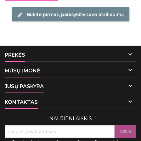
Būkite pirmas, parašykite savo atsiliepimą
edit

PREKĖS

MŪSŲ ĮMONĖ

JŪSŲ PASKYRA

KONTAKTAS
NAUJIENLAIŠKIS