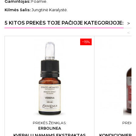
Gamintojas:
Foamie.
Kilmės šalis:
Jungtinė Karalystė.
5 KITOS PREKĖS TOJE PAČIOJE KATEGORIJOJE:
>
<
−15%
PREKĖS ŽENKLAS:
PREKĖS
ERBOLINEA
O
KVEPALŲ NAMAMS EKSTRAKTAS
KONDICIONIERI