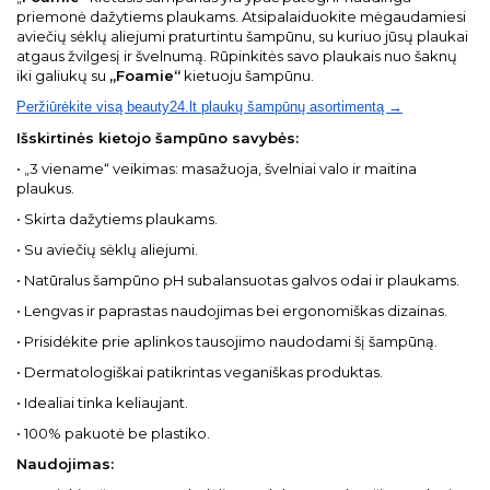
priemonė dažytiems plaukams. Atsipalaiduokite mėgaudamiesi
aviečių sėklų aliejumi praturtintu šampūnu, su kuriuo jūsų plaukai
atgaus žvilgesį ir švelnumą. Rūpinkitės savo plaukais nuo šaknų
iki galiukų su
„Foamie“
kietuoju šampūnu.
Peržiūrėkite visą beauty24.lt plaukų šampūnų asortimentą →
Išskirtinės kietojo šampūno savybės:
• „3 viename“ veikimas: masažuoja, švelniai valo ir maitina
plaukus.
• Skirta dažytiems plaukams.
• Su aviečių sėklų aliejumi.
• Natūralus šampūno pH subalansuotas galvos odai ir plaukams.
• Lengvas ir paprastas naudojimas bei ergonomiškas dizainas.
• Prisidėkite prie aplinkos tausojimo naudodami šį šampūną.
• Dermatologiškai patikrintas veganiškas produktas.
• Idealiai tinka keliaujant.
• 100% pakuotė be plastiko.
Naudojimas: