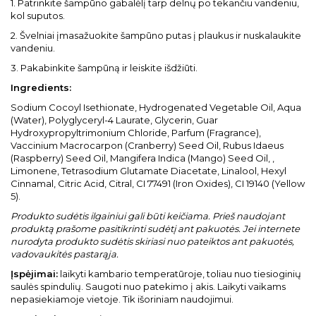
1. Patrinkite šampūno gabalėlį tarp delnų po tekančiu vandeniu,
kol suputos.
2. Švelniai įmasažuokite šampūno putas į plaukus ir nuskalaukite
vandeniu.
3. Pakabinkite šampūną ir leiskite išdžiūti.
Ingredients:
Sodium Cocoyl Isethionate, Hydrogenated Vegetable Oil, Aqua
(Water), Polyglyceryl-4 Laurate, Glycerin, Guar
Hydroxypropyltrimonium Chloride, Parfum (Fragrance),
Vaccinium Macrocarpon (Cranberry) Seed Oil, Rubus Idaeus
(Raspberry) Seed Oil, Mangifera Indica (Mango) Seed Oil, ,
Limonene, Tetrasodium Glutamate Diacetate, Linalool, Hexyl
Cinnamal, Citric Acid, Citral, CI 77491 (Iron Oxides), CI 19140 (Yellow
5).
Produkto sudėtis ilgainiui gali būti keičiama. Prieš naudojant
produktą prašome pasitikrinti sudėtį ant pakuotės. Jei internete
nurodyta produkto sudėtis skiriasi nuo pateiktos ant pakuotės,
vadovaukitės pastarąja.
Įspėjimai:
laikyti kambario temperatūroje, toliau nuo tiesioginių
saulės spindulių. Saugoti nuo patekimo į akis. Laikyti vaikams
nepasiekiamoje vietoje. Tik išoriniam naudojimui.