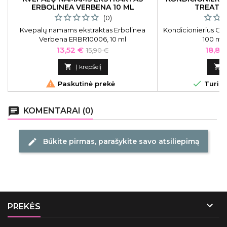
ERBOLINEA VERBENA 10 ML
TREATM
(0)
Kvepalų namams ekstraktas Erbolinea
Kondicionierius Oh
Verbena ERBR10006, 10 ml
100 ml
„Erbolinea“ kvepalų namams ekstraktas
Kaina
Bazinė
Kaina
13,52 €
18,81
15,90 €
suteikia nepamirštamas aromatines patirtis
kaina
ir stimuliuoja išskirtinį gerovės jausmą.

Į krepšelį



Paskutinė prekė
Turime
chat
KOMENTARAI (0)
Būkite pirmas, parašykite savo atsiliepimą
edit

PREKĖS