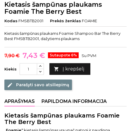
Kietasis šampūnas plaukams
Foamie The Berry Best
Kodas
FMSBTB2001
Prekės ženklas
FOAMIE
Kietasis šampūnas plaukams Foamie Shampoo Bar The Berry
Best FMSBTB2001, dažytiems plaukams
7,43 €
7,90 €
Sutaupote 6%
Su PVM
Į krepšelį

Kiekis
Parašyti savo atsiliepimą
edit
APRAŠYMAS
PAPILDOMA INFORMACIJA
Kietasis šampūnas plaukams Foamie
The Berry Best
„
Foamie“
kietasis šampūnas yra ypač patogi ir naudinga