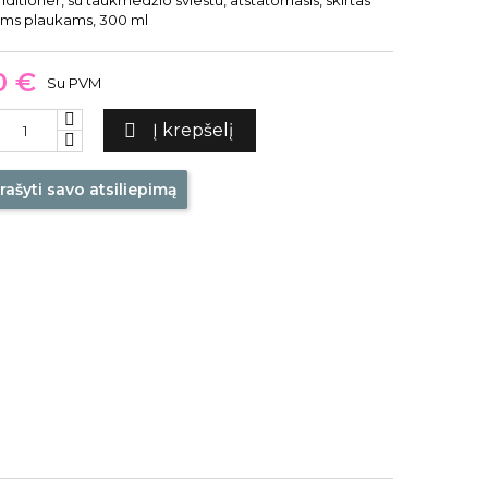
itioner, su taukmedžio sviestu, atstatomasis, skirtas
ems plaukams, 300 ml
0 €
Su PVM

Į krepšelį
rašyti savo atsiliepimą