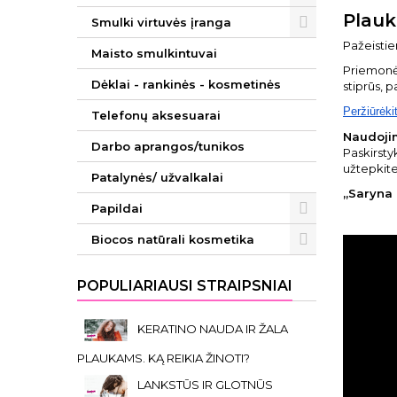
Plauk
Smulki virtuvės įranga
Pažeisti
Maisto smulkintuvai
Priemonė 
Dėklai - rankinės - kosmetinės
stiprūs, 
Peržiūrėki
Telefonų aksesuarai
Naudoji
Darbo aprangos/tunikos
Paskirsty
užtepkit
Patalynės/ užvalkalai
„Saryna 
Papildai
Biocos natūrali kosmetika
POPULIARIAUSI STRAIPSNIAI
KERATINO NAUDA IR ŽALA
PLAUKAMS. KĄ REIKIA ŽINOTI?
LANKSTŪS IR GLOTNŪS