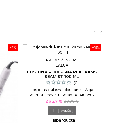
<
>
−7%
−15%
Tik internet
PREKĖS ŽENKLAS:
L'ALGA
LOSJONAS-DULKSNA PLAUKAMS
SEAMIST 100 ML
(0)
Losjonas-dulksna plaukams L'Alga
Seamist Leave-In Spray LALA100502,
glotnina plaukus, palengvina plaukų
Kaina
Bazinė
26,27 €
30,90 €
iššukavimą, 100 ml
kaina

Į krepšelį

Išparduota