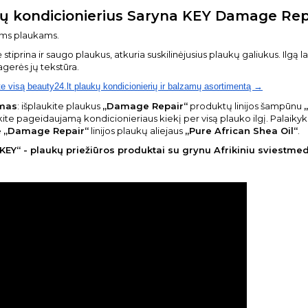
ų kondicionierius Saryna KEY Damage Repa
ems plaukams.
stiprina ir saugo plaukus, atkuria suskilinėjusius plaukų galiukus. Ilgą 
pagerės jų tekstūra.
te visą beauty24.lt plaukų kondicionierių ir balzamų asortimentą →
mas
: išplaukite plaukus
„Damage Repair“
produktų linijos šampūnu
kite pageidaujamą kondicionieriaus kiekį per visą plauko ilgį. Palaikykit
e
„Damage Repair“
linijos plaukų aliejaus
„Pure African Shea Oil“
.
KEY“ - plaukų priežiūros produktai su grynu Afrikiniu sviestmed