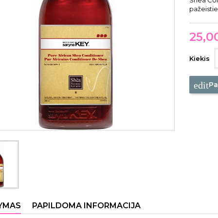
Shea Cond
pažeisti
25,0
Kiekis
edit
Pa
YMAS
PAPILDOMA INFORMACIJA