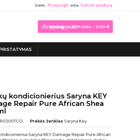
Sveiki,
Prisijungti
arba
Sukurti paskyrą
shopping_cart
Krepšelis:
0
Prekės - 0,00 €
PRISTATYMAS
kų kondicionierius Saryna KEY
ge Repair Pure African Shea
ml
R0300TCO
Prekės ženklas
Saryna Key
ondicionierius Saryna KEY Damage Repair Pure African