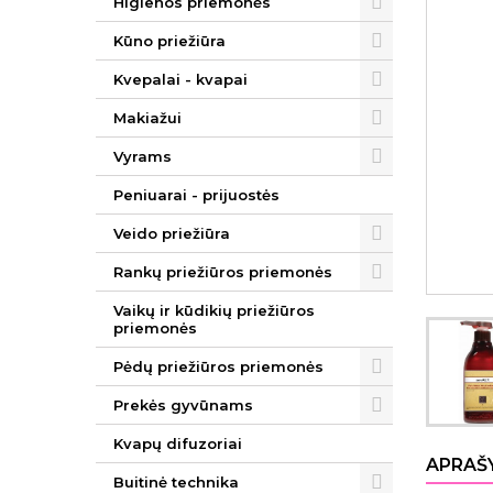
Higienos priemonės
Kūno priežiūra
Kvepalai - kvapai
Makiažui
Vyrams
Peniuarai - prijuostės
Veido priežiūra
Rankų priežiūros priemonės
Vaikų ir kūdikių priežiūros
priemonės
Pėdų priežiūros priemonės
Prekės gyvūnams
Kvapų difuzoriai
APRAŠ
Buitinė technika