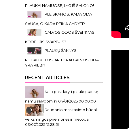
PLAUKAI NAMUOSE, LYG IŠ SALONO!
PLEISKANOS. KADA ODA
SAUSA, O KADA REIKIA GYDYTI?
GALVOS ODOS ŠVEITIMAS.
KODĖL JIS SVARBUS?
PLAUKŲ ŠAKNYS
RIEBALUOTOS. AR TIKRAI GALVOS ODA
YRA RIEBI?
RECENT ARTICLES
Kaip pasidaryti plaukų kaukę
namų sąlygomis?
04/01/2025 00:00:00
Raudonio maskavimo būdai:
veiksmingos priemonės ir metodai
03/07/2025 15:28:51