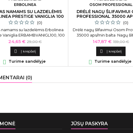
ERBOLINEA
OSOM PROFESSIONAL
AS NAMAMS SU LAZDELĖMIS
DRĖLĖ NAGŲ ŠLIFAVIMUI
INEA PRESTIGE VANIGLIA 100
PROFESSIONAL 35000 AP
ML
BALTA
(0)
(0)
 namams su lazdelėmis Erbolinea
Drėlė nagų šlifavimui Osom Pro
e Vaniglia ERBAMBVANIGL100, 100
35000 aps/min balta Nagų šl
ml
aparatas-drėlė Osom Professio
Kaina
Bazinė
Kaina
Bazinė
24,65 €
147,87 €
29,00 €
159,00 €
Drill Machine OSOMSN353, 
kaina
kaina
aps./min., balta

Į krepšelį

Į krepšelį

Turime sandėlyje

Turime sandėlyje
ENTARAI (0)
ĮMONĖ
JŪSŲ PASKYRA