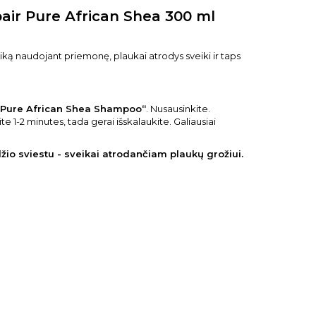
ir Pure African Shea 300 ml
laiką naudojant priemonę, plaukai atrodys sveiki ir taps
„Pure African Shea Shampoo“
. Nusausinkite.
e 1-2 minutes, tada gerai išskalaukite. Galiausiai
žio sviestu - sveikai atrodančiam plaukų grožiui.