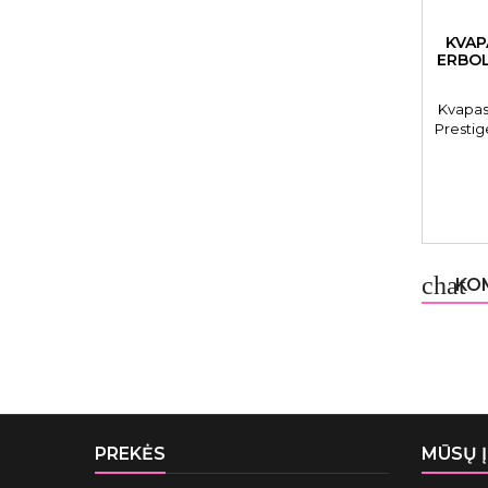
KVAP
ERBOL
Kvapas
Prestig
chat
KOM
PREKĖS
MŪSŲ 