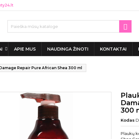
y24.lt

AI
APIE MUS
NAUDINGA ŽINOTI
KONTAKTAI
 Damage Repair Pure African Shea 300 ml
Plau
Dama
300 
Kodas
D
Plaukų k