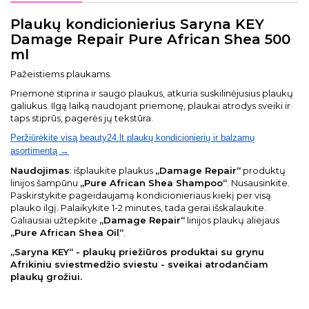
Plaukų kondicionierius Saryna KEY
Damage Repair Pure African Shea 500
ml
Pažeistiems plaukams.
Priemonė stiprina ir saugo plaukus, atkuria suskilinėjusius plaukų
galiukus. Ilgą laiką naudojant priemonę, plaukai atrodys sveiki ir
taps stiprūs, pagerės jų tekstūra.
Peržiūrėkite visą beauty24.lt plaukų kondicionierių ir balzamų
asortimentą →
Naudojimas
: išplaukite plaukus
„Damage Repair“
produktų
linijos šampūnu
„Pure African Shea Shampoo“
. Nusausinkite.
Paskirstykite pageidaujamą kondicionieriaus kiekį per visą
plauko ilgį. Palaikykite 1-2 minutes, tada gerai išskalaukite.
Galiausiai užtepkite
„Damage Repair“
linijos plaukų aliejaus
„Pure African Shea Oil“
.
„Saryna KEY“ - plaukų priežiūros produktai su grynu
Afrikiniu sviestmedžio sviestu - sveikai atrodančiam
plaukų grožiui.