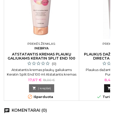
PREKĖS ŽENKLAS:
PREKĖS
INEBRYA
O
ATSTATANTIS KREMAS PLAUKŲ
PLAUKUS DAŽA
GALIUKAMS KERATIN SPLIT END 100
DIRECTA P
ML
(0)
Atstatantis kremas plaukų galiukams
Plaukus dažanti 
Keratin Split End 100 ml Atstatantis kremas
Purpl
plaukų galiukams su keratinu Inebrya Ice
Kaina
Bazinė
Kain
17,67 €
8,42
19,00 €
Cream Keratin Restructuring Split Ends
kaina
Treatment ICE26316, intensyviai

Į krepšelį

drėkinantis.


Išparduota
Turime
chat
KOMENTARAI (0)