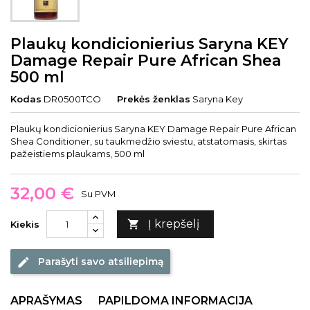
Plaukų kondicionierius Saryna KEY
Damage Repair Pure African Shea
500 ml
Kodas
DR0500TCO
Prekės ženklas
Saryna Key
Plaukų kondicionierius Saryna KEY Damage Repair Pure African
Shea Conditioner, su taukmedžio sviestu, atstatomasis, skirtas
pažeistiems plaukams, 500 ml
32,00 €
Su PVM
Į krepšelį

Kiekis
Parašyti savo atsiliepimą
edit
APRAŠYMAS
PAPILDOMA INFORMACIJA