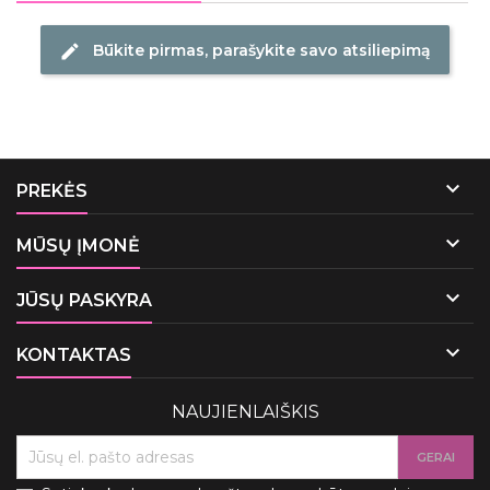
Būkite pirmas, parašykite savo atsiliepimą
edit

PREKĖS

MŪSŲ ĮMONĖ

JŪSŲ PASKYRA

KONTAKTAS
NAUJIENLAIŠKIS