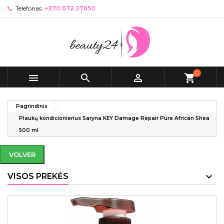
Telefonas:
+370 672 27650
0



shopping_cart
Pagrindinis
Plaukų kondicionierius Saryna KEY Damage Repair Pure African Shea
500 ml
VOLVER
VISOS PREKĖS