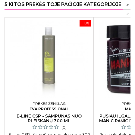
5 KITOS PREKĖS TOJE PAČIOJE KATEGORIJOJE:
>
<
−15%
PREKĖS ŽENKLAS:
PREKĖS
EVA PROFESSIONAL
MANI
E-LINE CSP - ŠAMPŪNAS NUO
PUSIAU ILGALAI
PLEISKANŲ 300 ML
MANIC PANIC D
1
(0)
E-Line CSP - šampūnas nuo pleiskanų 300
Pusiau ilgalaikiai,