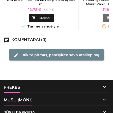
ml
Manic Panic Hai
Purple Dream 
Kaina
Bazinė
Kaina
12,75 €
11,82
15,00 €
kaina

Į krepšelį



Turime sandėlyje
Išp
chat
KOMENTARAI (0)
Būkite pirmas, parašykite savo atsiliepimą
edit

PREKĖS

MŪSŲ ĮMONĖ

JŪSŲ PASKYRA