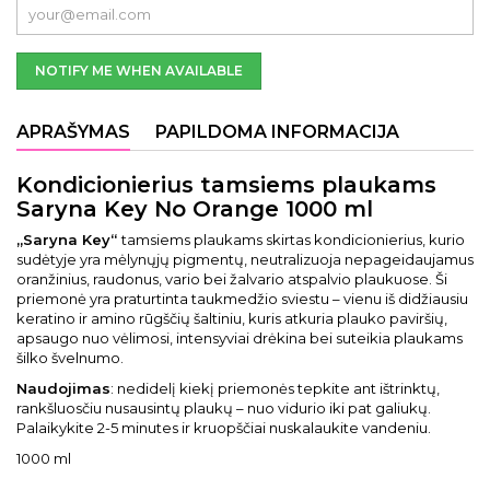
NOTIFY ME WHEN AVAILABLE
APRAŠYMAS
PAPILDOMA INFORMACIJA
Kondicionierius tamsiems plaukams
Saryna Key No Orange 1000 ml
„Saryna Key“
tamsiems plaukams skirtas kondicionierius, kurio
sudėtyje yra mėlynųjų pigmentų, neutralizuoja nepageidaujamus
oranžinius, raudonus, vario bei žalvario atspalvio plaukuose. Ši
priemonė yra praturtinta taukmedžio sviestu – vienu iš didžiausiu
keratino ir amino rūgščių šaltiniu, kuris atkuria plauko paviršių,
apsaugo nuo vėlimosi, intensyviai drėkina bei suteikia plaukams
šilko švelnumo.
Naudojimas
: nedidelį kiekį priemonės tepkite ant ištrinktų,
rankšluosčiu nusausintų plaukų – nuo vidurio iki pat galiukų.
Palaikykite 2-5 minutes ir kruopščiai nuskalaukite vandeniu.
1000 ml