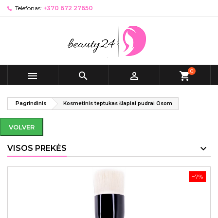
Telefonas:
+370 672 27650
0



shopping_cart
Pagrindinis
Kosmetinis teptukas šlapiai pudrai Osom
VOLVER
VISOS PREKĖS
−7%