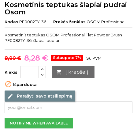
Kosmetinis teptukas šlapiai pudrai
Osom
Kodas
PF0082TY-36
Prekės ženklas
OSOM Professional
Kosmetinis teptukas OSOM Professional Flat Powder Brush
PF0082TY-36, šlapiai pudrai
8,28 €
8,90 €
Sutaupote 7%
Su PVM
Į krepšelį

Kiekis

Išparduota
Parašyti savo atsiliepimą
edit
NOTIFY ME WHEN AVAILABLE