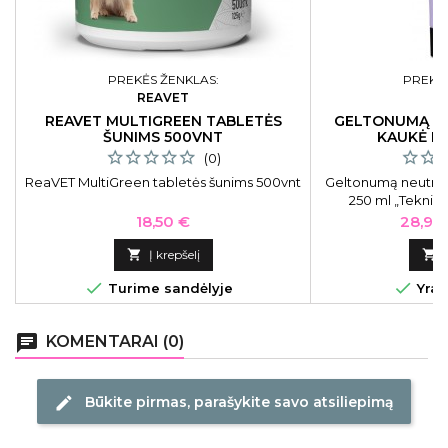
PREKĖS ŽENKLAS:
PREKĖS
REAVET
L
REAVET MULTIGREEN TABLETĖS
GELTONUMĄ N
ŠUNIMS 500VNT
KAUKĖ L
(0)
ReaVET MultiGreen tabletės šunims 500vnt
Geltonumą neutral
250 ml „Teknia 
Geltonumą neut
Kaina
Kaina
18,50 €
28,90
pla

Į krepšelį



Turime sandėlyje
Yra 
chat
KOMENTARAI (0)
Būkite pirmas, parašykite savo atsiliepimą
edit