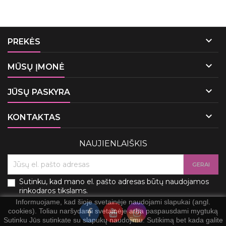

PREKĖS

MŪSŲ ĮMONĖ

JŪSŲ PASKYRA

KONTAKTAS
NAUJIENLAIŠKIS
Sutinku, kad mano el. pašto adresas būtų naudojamos
rinkodaros tikslams.
Informuojame, kad šioje svetainėje naudojami slapukai (angl.
cookies). Toliau naršydami svetainėje arba paspausdami mygtuką
Sutinku Jūs sutinkate su slapukų naudojimu. Sutikimą bet kada galite