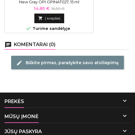
New Gray OPI OPINAT027, 15 ml
Kaina
Bazinė
14,85 €
16,50 €
kaina

Į krepšelį

Turime sandėlyje
chat
KOMENTARAI (0)
Būkite pirmas, parašykite savo atsiliepimą
edit

PREKĖS

MŪSŲ ĮMONĖ

JŪSŲ PASKYRA