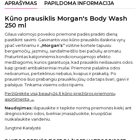
APRAŠYMAS
PAPILDOMA INFORMACIJA
Kūno prausiklis Morgan's Body Wash
250 ml
Gilaus valomojo poveikio priemonė padės pradėti dieną
pasitikint savimi. Gaivinantis viso kūno prausiklis išsiskiria vyrų
ypač vertinamu ir
„Morgan’s“
vizitine kortele tapusiu
bergamočių, jazminų, sandalmedžio bei pačiulių aromatu.
Praturtintas katijoninėmis kondicionuojamojo efekto
medžiagomis, kurios garantuoja, kad prausiklis neišsausins odos
kaip įprasti antibakteriniai muilai. Priemonė pašalina odos
nešvarumus, perteklinius riebalus, kvapus ir prakaitą. Po
prausimosi šiuo prabangiu prausikliu jūsų oda taps švari, gaivi ir
pailsėjusi. Tinkama visiems odos tipams.
Peržiūrėkite visą beauty24.lt kūno priežiūros priemonių
asortimentą →
Naudojimas:
išspauskite ir tepkite norimą priemonės kiekį ant
drėgnos kūno odos, švelniai įmasažuokite, kruopščiai
nuskalaukite vandeniu.
Jungtinė Karalystė