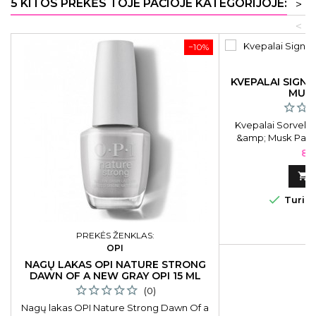
5 KITOS PREKĖS TOJE PAČIOJE KATEGORIJOJE:
>
<
−10%
KVEPALAI SIGN
MUSK
Kvepalai Sorvell
&amp; Musk Parf
Ka
84


Turime
PREKĖS ŽENKLAS:
OPI
NAGŲ LAKAS OPI NATURE STRONG
DAWN OF A NEW GRAY OPI 15 ML
(0)
Nagų lakas OPI Nature Strong Dawn Of a