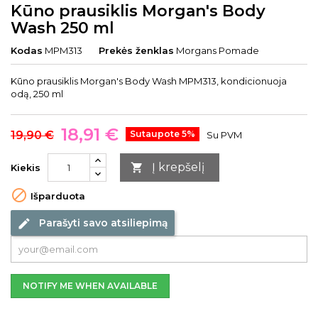
Kūno prausiklis Morgan's Body
Wash 250 ml
Kodas
MPM313
Prekės ženklas
Morgans Pomade
Kūno prausiklis Morgan's Body Wash MPM313, kondicionuoja
odą, 250 ml
18,91 €
19,90 €
Sutaupote 5%
Su PVM
Į krepšelį

Kiekis

Išparduota
Parašyti savo atsiliepimą
edit
NOTIFY ME WHEN AVAILABLE