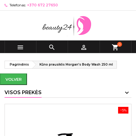
Telefonas:
+370 672 27650
0



shopping_cart
Pagrindinis
Kūno prausiklis Morgan's Body Wash 250 ml
VOLVER
VISOS PREKĖS
−5%