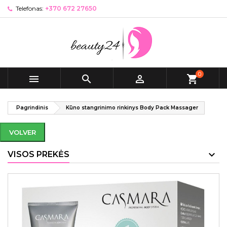
Telefonas:
+370 672 27650
0



shopping_cart
Pagrindinis
Kūno stangrinimo rinkinys Body Pack Massager
VOLVER
VISOS PREKĖS