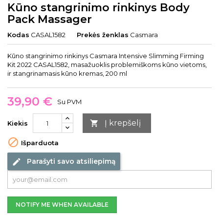
Kūno stangrinimo rinkinys Body
Pack Massager
Kodas
CASAL1582
Prekės ženklas
Casmara
Kūno stangrinimo rinkinys Casmara Intensive Slimming Firming
Kit 2022 CASAL1582, masažuoklis problemiškoms kūno vietoms,
ir stangrinamasis kūno kremas, 200 ml
39,90 €
Su PVM
Į krepšelį

Kiekis

Išparduota
Parašyti savo atsiliepimą
edit
NOTIFY ME WHEN AVAILABLE