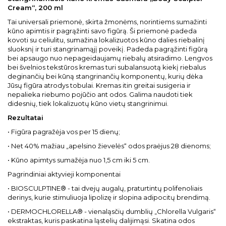
Cream“, 200 ml
Tai universali priemonė, skirta žmonėms, norintiems sumažinti
kūno apimtis ir pagrąžinti savo figūrą. Ši priemonė padeda
kovoti su celiulitu, sumažina lokalizuotos kūno dalies riebalinį
sluoksnį ir turi stangrinamąjį poveikį. Padeda pagrąžinti figūrą
bei apsaugo nuo nepageidaujamų riebalų atsiradimo. Lengvos
bei švelnios tekstūros kremas turi subalansuotą kiekį riebalus
deginančių bei kūną stangrinančių komponentų, kurių dėka
Jūsų figūra atrodys tobulai. Kremas itin greitai susigeria ir
nepalieka riebumo pojūčio ant odos. Galima naudoti tiek
didesnių, tiek lokalizuotų kūno vietų stangrinimui.
Rezultatai
• Figūra pagražėja vos per 15 dienų;
• Net 40% mažiau „apelsino žievelės“ odos praėjus 28 dienoms;
• Kūno apimtys sumažėja nuo 1,5 cm iki 5 cm.
Pagrindiniai aktyvieji komponentai
• BIOSCULPTINE® - tai dvejų augalų, praturtintų polifenoliais
derinys, kurie stimuliuoja lipolizę ir slopina adipocitų brendimą.
• DERMOCHLORELLA® - vienaląsčių dumblių „Chlorella Vulgaris“
ekstraktas, kuris paskatina ląstelių dalijimąsi. Skatina odos