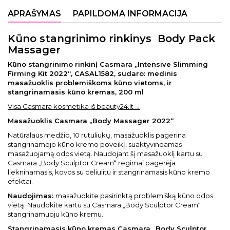
APRAŠYMAS
PAPILDOMA INFORMACIJA
Kūno stangrinimo rinkinys Body Pack
Massager
Kūno stangrinimo rinkinį Casmara „Intensive Slimming
Firming Kit 2022“, CASAL1582, sudaro: medinis
masažuoklis problemiškoms kūno vietoms, ir
stangrinamasis kūno kremas, 200 ml
Visa Casmara kosmetika iš beauty24.lt→
Masažuoklis Casmara „Body Massager 2022“
Natūralaus medžio, 10 rutuliukų, masažuoklis pagerina
stangrinamojo kūno kremo poveikį, suaktyvindamas
masažuojamą odos vietą. Naudojant šį masažuoklį kartu su
Casmara „Body Sculptor Cream“ regimai pagerėja
liekninamasis, kovos su celiulitu ir stangrinamasis kūno kremo
efektai.
Naudojimas:
masažuokite pasirinktą problemišką kūno odos
vietą. Naudokite kartu su Casmara „Body Sculptor Cream“
stangrinamuoju kūno kremu.
Stangrinamasis kūno kremas Casmara „Body Sculptor