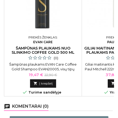
PREKĖS ŽENKLAS:
PREKĖS
EVAN CARE
PAUL 
ŠAMPŪNAS PLAUKAMS NUO
GILIAI MAITINAN
SLINKIMO COFFEE GOLD 500 ML
PLAUKAMS PAUL
(0)
Šampūnas plaukams EVAN Care Coffee
Giliai maitinantis 
Gold Shampoo EVAN20005, visų tipų
Paul Mitchell 222ml.
plaukams, stabdo plaukų slinkimą, be
ir giliai maitinan
Kaina
Bazinė
Kaina
19,47 €
37,80
22,90 €
sulfatų ir parabenų, 500 ml
praturtintas ša
kaina
aliejumi. Ideal

Į krepšelį

pavargusiems, pa


Turime sandėlyje
Yra 
chat
KOMENTARAI (0)