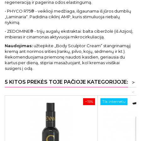
regeneraciją ir pagerina odos elastingumą.
• PHYCO R75® - veiklioji medžiaga, išgaunama iš jūros dumblių
„Laminaria“. Padidina ciklinį AMP, kuris stimuliuoja riebalų
nykimą.
• ZEDOMINE® - trijų augalų ekstraktai: balta ciberžolė (iš Azijos),
imbieras ir cinamonas aktyvuoja mikrocirkuliaciją.
Naudojimas:
užtepkite „Body Sculptor Cream“ stangrinamąjį
kremą ant norimos srities (rankų, pilvo, kojų, sėdmenų ir kt.).
Rekomenduojama priemonę naudoti kasdien, geriausia du
kartus per dieną, stipriai masažuojant, kol kremas visiškai
susigers į odą.
5 KITOS PREKĖS TOJE PAČIOJE KATEGORIJOJE:
>
<
−15%
Tik internetu