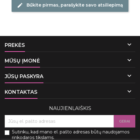
Būkite pirmas, parašykite savo atsiliepimą
edit

PREKĖS

MŪSŲ ĮMONĖ

JŪSŲ PASKYRA

KONTAKTAS
NAUJIENLAIŠKIS
Sutinku, kad mano el. pašto adresas būtų naudojamos
rinkodaros tikslams.