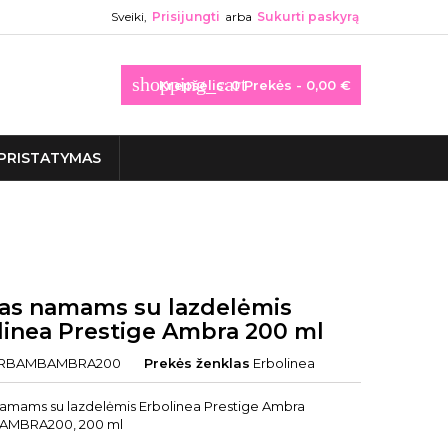
Sveiki,
Prisijungti
arba
Sukurti paskyrą
shopping_cart
Krepšelis:
0
Prekės - 0,00 €
PRISTATYMAS
as namams su lazdelėmis
linea Prestige Ambra 200 ml
RBAMBAMBRA200
Prekės ženklas
Erbolinea
amams su lazdelėmis Erbolinea Prestige Ambra
MBRA200, 200 ml