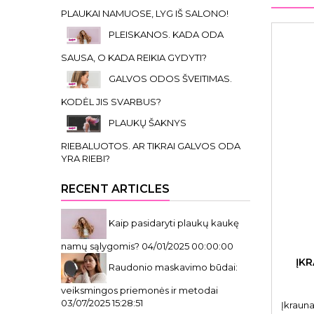
PLAUKAI NAMUOSE, LYG IŠ SALONO!
PLEISKANOS. KADA ODA
SAUSA, O KADA REIKIA GYDYTI?
GALVOS ODOS ŠVEITIMAS.
KODĖL JIS SVARBUS?
PLAUKŲ ŠAKNYS
RIEBALUOTOS. AR TIKRAI GALVOS ODA
YRA RIEBI?
RECENT ARTICLES
Kaip pasidaryti plaukų kaukę
namų sąlygomis?
04/01/2025 00:00:00
ĮK
Raudonio maskavimo būdai:
veiksmingos priemonės ir metodai
03/07/2025 15:28:51
Įkrauna