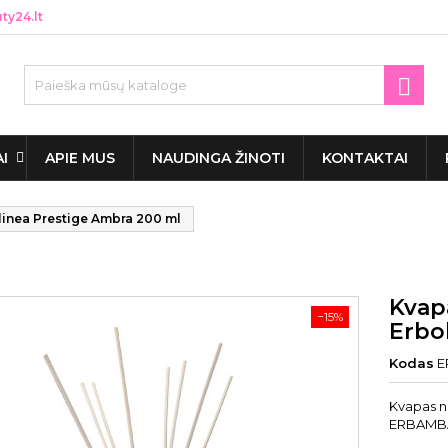
y24.lt

AI
APIE MUS
NAUDINGA ŽINOTI
KONTAKTAI
inea Prestige Ambra 200 ml
Kvap
−15%
Erbo
Kodas
E
Kvapas n
ERBAMBA