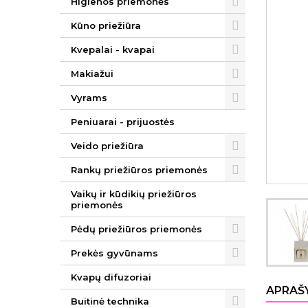
Higienos priemonės
Kūno priežiūra
Kvepalai - kvapai
Makiažui
Vyrams
Peniuarai - prijuostės
Veido priežiūra
Rankų priežiūros priemonės
Vaikų ir kūdikių priežiūros
priemonės
Pėdų priežiūros priemonės
Prekės gyvūnams
Kvapų difuzoriai
APRAŠ
Buitinė technika