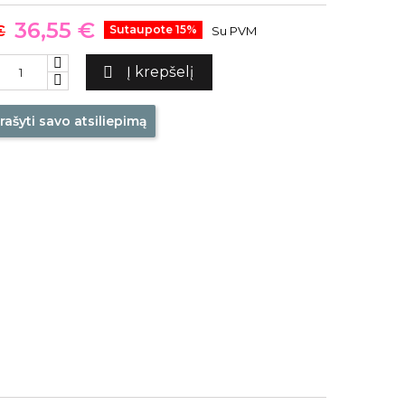
36,55 €
€
Sutaupote 15%
Su PVM

Į krepšelį
rašyti savo atsiliepimą