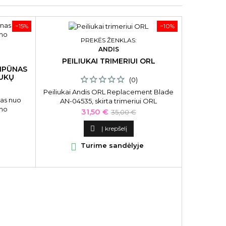
−15%
−10%
PREKĖS ŽENKLAS:
ANDIS
PEILIUKAI TRIMERIUI ORL
MPŪNAS
AUKŲ
(0)
Peiliukai Andis ORL Replacement Blade
as nuo
AN-04535, skirta trimeriui ORL
imo
Kaina
Bazinė
31,50 €
35,00 €
kaina

Į krepšelį

Turime sandėlyje
AR
GELIS-
YANK 
Gelis-laka