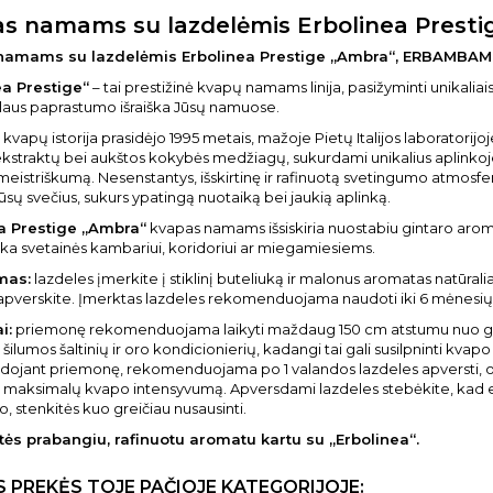
s namams su lazdelėmis Erbolinea Prest
namams su lazdelėmis Erbolinea Prestige „Ambra“, ERBAMBAM
ea Prestige“
– tai prestižinė kvapų namams linija, pasižyminti unikaliais,
alaus paprastumo išraiška Jūsų namuose.
kvapų istorija prasidėjo 1995 metais, mažoje Pietų Italijos laboratorijoj
ekstraktų bei aukštos kokybės medžiagų, sukurdami unikalius aplinkoje p
eistriškumą. Nesenstantys, išskirtinę ir rafinuotą svetingumo atmosfe
ūsų svečius, sukurs ypatingą nuotaiką bei jaukią aplinką.
a Prestige „Ambra“
kvapas namams išsiskiria nuostabiu gintaro aromat
inka svetainės kambariui, koridoriui ar miegamiesiems.
mas:
lazdeles įmerkite į stiklinį buteliuką ir malonus aromatas natūra
apverskite. Įmerktas lazdeles rekomenduojama naudoti iki 6 mėnesių, o
i:
priemonę rekomenduojama laikyti maždaug 150 cm atstumu nuo grindų
, šilumos šaltinių ir oro kondicionierių, kadangi tai gali susilpninti k
dojant priemonę, rekomenduojama po 1 valandos lazdeles apversti, o 
te maksimalų kvapo intensyvumą. Apversdami lazdeles stebėkite, kad ese
o, stenkitės kuo greičiau nusausinti.
ės prabangiu, rafinuotu aromatu kartu su „Erbolinea“.
S PREKĖS TOJE PAČIOJE KATEGORIJOJE: