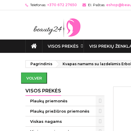
Telefonas:
+370 672 27650
El. Paštas:
eshop@beaut
VISOS PREKĖS
VISI PREKIŲ ŽENKL
Pagrindinis
Kvapas namams su lazdelėmis Erbol
VOLVER
VISOS PREKĖS
Plaukų priemonės
Plaukų priežiūros priemonės
Viskas nagams