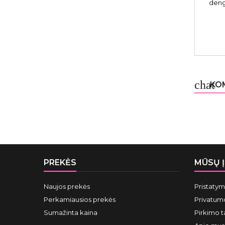
deng
chat
KOM
PREKĖS
MŪSŲ 
Naujos prekės
Pristaty
Perkamiausios prekės
Privatumo
Sumažinta kaina
Pirkimo t