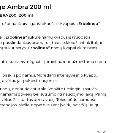
ige Ambra 200 ml
BRA200, 200 ml
 užburiančiais, ilgai išliekančiais kvapais.
„Erbolinea“
–
e.
„Erbolinea“
sukūrė namų kvapus iš kruopščiai
asklindančius aromatus, taip atskleidžiant tik Italijai
rą sukuriantys
„Erbolinea“
namų kvapai akimirksniu
u, kuris leis mėgautis įsimintina ir neužmirštama diena.
liai pasklis po namus. Norėdami intensyvesnio kvapo,
 vėliau jas pakeisti naujomis.
, geriausia ant stalo. Venkite tiesioginių saulės
vapo namams poveikį bei sutrumpinti naudojimo laiką. Pirmą
vėliau 2–4 kartus per savaitę. Tokiu būdu namuose
ncijos lašeliai nepatektų ant įvairių paviršių. Jeigu
<
>