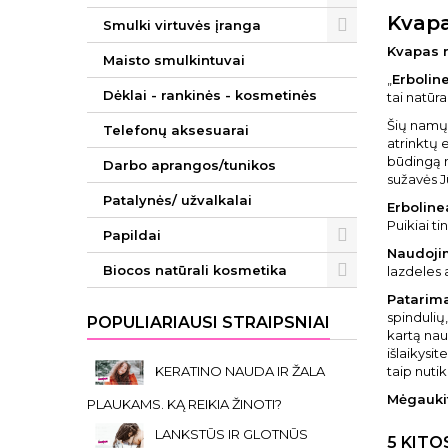
Kvapa
Smulki virtuvės įranga
Kvapas 
Maisto smulkintuvai
„
Erbolin
Dėklai - rankinės - kosmetinės
tai natūr
Šių namų 
Telefonų aksesuarai
atrinktų 
būdingą m
Darbo aprangos/tunikos
sužavės J
Patalynės/ užvalkalai
Erboline
Puikiai t
Papildai
Naudoji
Biocos natūrali kosmetika
lazdeles 
Patarima
spindulių
POPULIARIAUSI STRAIPSNIAI
kartą nau
išlaikysi
KERATINO NAUDA IR ŽALA
taip nutik
Mėgaukit
PLAUKAMS. KĄ REIKIA ŽINOTI?
LANKSTŪS IR GLOTNŪS
5 KITO