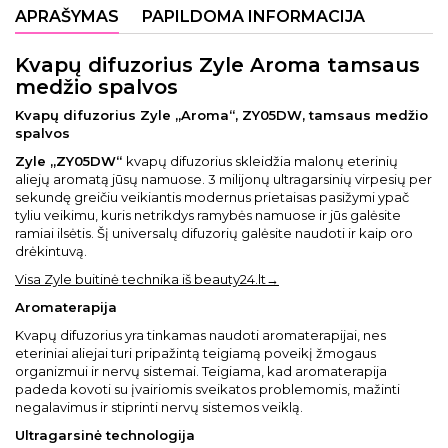
APRAŠYMAS
PAPILDOMA INFORMACIJA
Kvapų difuzorius Zyle Aroma tamsaus
medžio spalvos
Kvapų difuzorius Zyle „Aroma“, ZY05DW, tamsaus medžio
spalvos
Zyle „ZY05DW“
kvapų difuzorius skleidžia malonų eterinių
aliejų aromatą jūsų namuose. 3 milijonų ultragarsinių virpesių per
sekundę greičiu veikiantis modernus prietaisas pasižymi ypač
tyliu veikimu, kuris netrikdys ramybės namuose ir jūs galėsite
ramiai ilsėtis. Šį universalų difuzorių galėsite naudoti ir kaip oro
drėkintuvą.
Visa Zyle buitinė technika iš beauty24.lt→
Aromaterapija
Kvapų difuzorius yra tinkamas naudoti aromaterapijai, nes
eteriniai aliejai turi pripažintą teigiamą poveikį žmogaus
organizmui ir nervų sistemai. Teigiama, kad aromaterapija
padeda kovoti su įvairiomis sveikatos problemomis, mažinti
negalavimus ir stiprinti nervų sistemos veiklą.
Ultragarsinė technologija