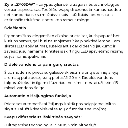
Zyle „ZY05DW“
– tai ypač tyliai dėl ultragarsinės technologijos
veikiantis prietaisas. Todėl šis kvapų difuzorius tinkamas naudoti
net kambariuose su mažais vaikais ir kūdikiais, nes nesukelia
erzinančio triukšmo ir netrukdo ramaus miego.
Šviečiantis
Ergonomiškas, elegantiško dizaino prietaisas, kuris papuoš bet
kuriuos namus, gali būti naudojamas ir kaip naktinė lempa. Tam
skirtas LED apšvietimas, suteiksiantis dar didesnio jaukumo ir
žavesio jūsų namams. Rinkitės iš skirtingų LED apšvietimo režimų
su įvairiomis spalvomis.
Didelė vandens talpa ir garų srautas
Šiuo moderniu prietaisu galėsite skleisti malonų eterinių aliejų
aromatą patalpose, kurių plotas 15–20 m². Didelės vandens
talpos užteks itin ilgam difuzoriaus veikimui, nes tai užtikrina 15
ml/val. vandens išeiga.
Automatinio išsijungimo funkcija
Prietaisas automatiškai išsijungs, kai tik pasibaigs jame įpiltas
skystis. Tai užtikrina visiškai saugų difuzoriaus naudojimą.
Kvapų difuzoriaus išskirtinės savybės:
• Ultragarsinė technologija: 3 MHz, 3 mln. virpesių/s.