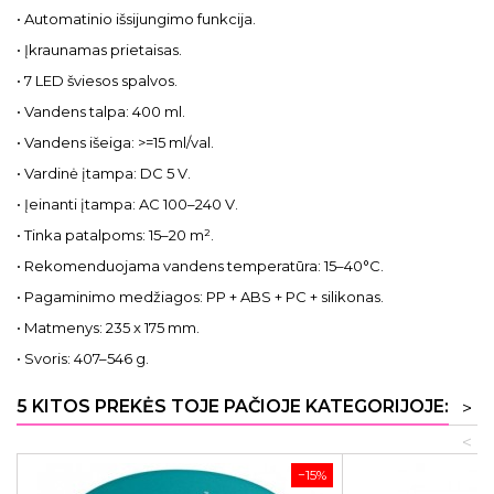
• Automatinio išsijungimo funkcija.
• Įkraunamas prietaisas.
• 7 LED šviesos spalvos.
• Vandens talpa: 400 ml.
• Vandens išeiga: >=15 ml/val.
• Vardinė įtampa: DC 5 V.
• Įeinanti įtampa: AC 100–240 V.
• Tinka patalpoms: 15–20 m².
• Rekomenduojama vandens temperatūra: 15–40°C.
• Pagaminimo medžiagos: PP + ABS + PC + silikonas.
• Matmenys: 235 x 175 mm.
• Svoris: 407–546 g.
5 KITOS PREKĖS TOJE PAČIOJE KATEGORIJOJE:
>
<
−15%