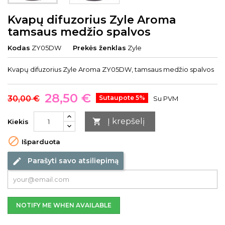
Kvapų difuzorius Zyle Aroma
tamsaus medžio spalvos
Kodas
ZY05DW
Prekės ženklas
Zyle
Kvapų difuzorius Zyle Aroma ZY05DW, tamsaus medžio spalvos
28,50 €
30,00 €
Sutaupote 5%
Su PVM
Į krepšelį

Kiekis

Išparduota
Parašyti savo atsiliepimą
edit
NOTIFY ME WHEN AVAILABLE