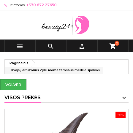
Telefonas:
+370 672 27650
0



shopping_cart
Pagrindinis
Kvapų difuzorius Zyle Aroma tamsaus medžio spalvos
VOLVER
VISOS PREKĖS
−5%