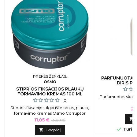
PREKĖS ŽENKLAS:
PARFUMUOTAS 
OSMO
DIRIS PI
STIPRIOS FIKSACIJOS PLAUKŲ
FORMAVIMO KREMAS 100 ML
Parfumuotas skalbi
(0)
10
Stiprios fiksacijos, ilgai išliekantis, plaukų
Ka
22
formavimo kremas Osmo Corruptor
OS064010, 100 ml
Kaina
Bazinė

11,05 €
13,00 €
kaina

Turime

Į krepšelį