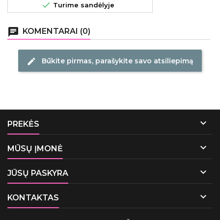

Turime sandėlyje
chat
KOMENTARAI (0)
Būkite pirmas, parašykite savo atsiliepimą
edit

PREKĖS

MŪSŲ ĮMONĖ

JŪSŲ PASKYRA

KONTAKTAS