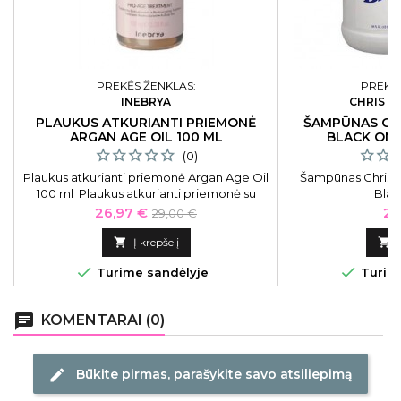
PREKĖS ŽENKLAS:
PREKĖS
INEBRYA
CHRIS C
PLAUKUS ATKURIANTI PRIEMONĖ
ŠAMPŪNAS CH
ARGAN AGE OIL 100 ML
BLACK ON 
(0)
Plaukus atkurianti priemonė Argan Age Oil
Šampūnas Chris C
100 ml Plaukus atkurianti priemonė su
Blac
argano aliejumi Inebrya Ice Cream Argan
Kaina
Bazinė
Ka
26,97 €
20
29,00 €
Age Restructuring Treatmentl ICE26334,
kaina
100 ml

Į krepšelį



Turime sandėlyje
Turime
chat
KOMENTARAI (0)
Būkite pirmas, parašykite savo atsiliepimą
edit