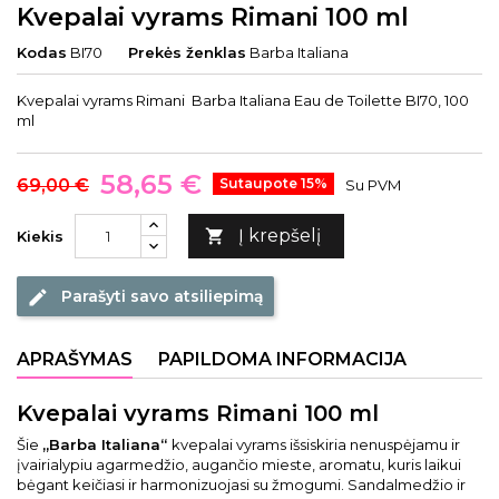
Kvepalai vyrams Rimani 100 ml
Kodas
BI70
Prekės ženklas
Barba Italiana
Kvepalai vyrams Rimani Barba Italiana Eau de Toilette BI70, 100
ml
58,65 €
69,00 €
Sutaupote 15%
Su PVM
Į krepšelį

Kiekis
Parašyti savo atsiliepimą
edit
APRAŠYMAS
PAPILDOMA INFORMACIJA
Kvepalai vyrams Rimani 100 ml
Šie
„Barba Italiana“
kvepalai vyrams išsiskiria nenuspėjamu ir
įvairialypiu agarmedžio, augančio mieste, aromatu, kuris laikui
bėgant keičiasi ir harmonizuojasi su žmogumi. Sandalmedžio ir