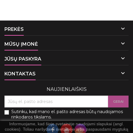

PREKĖS

MŪSŲ ĮMONĖ

JŪSŲ PASKYRA

KONTAKTAS
NAUJIENLAIŠKIS
Sutinku, kad mano el. pašto adresas būtų naudojamos
rinkodaros tikslams.
Informuojame, kad šioje svetainėje naudojami slapukai (angl.
cookies). Toliau naršydami svetainėje arba paspausdami mygtuką