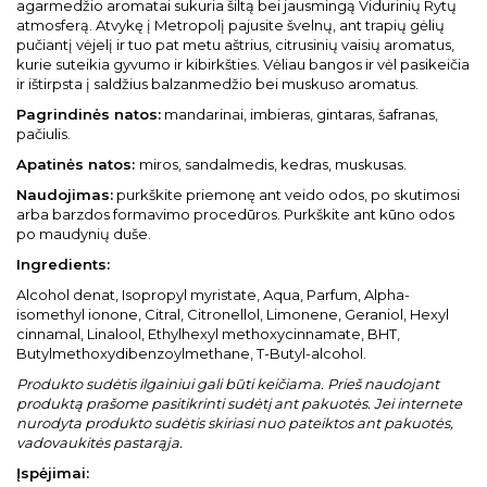
agarmedžio aromatai sukuria šiltą bei jausmingą Vidurinių Rytų
atmosferą. Atvykę į Metropolį pajusite švelnų, ant trapių gėlių
pučiantį vėjelį ir tuo pat metu aštrius, citrusinių vaisių aromatus,
kurie suteikia gyvumo ir kibirkšties. Vėliau bangos ir vėl pasikeičia
ir ištirpsta į saldžius balzanmedžio bei muskuso aromatus.
Pagrindinės natos:
mandarinai, imbieras, gintaras, šafranas,
pačiulis.
Apatinės natos:
miros, sandalmedis, kedras, muskusas.
Naudojimas:
purkškite priemonę ant veido odos, po skutimosi
arba barzdos formavimo procedūros. Purkškite ant kūno odos
po maudynių duše.
Ingredients:
Alcohol denat, Isopropyl myristate, Aqua, Parfum, Alpha-
isomethyl ionone, Citral, Citronellol, Limonene, Geraniol, Hexyl
cinnamal, Linalool, Ethylhexyl methoxycinnamate, BHT,
Butylmethoxydibenzoylmethane, T-Butyl-alcohol.
Produkto sudėtis ilgainiui gali būti keičiama. Prieš naudojant
produktą prašome pasitikrinti sudėtį ant pakuotės. Jei internete
nurodyta produkto sudėtis skiriasi nuo pateiktos ant pakuotės,
vadovaukitės pastarąja.
Įspėjimai: