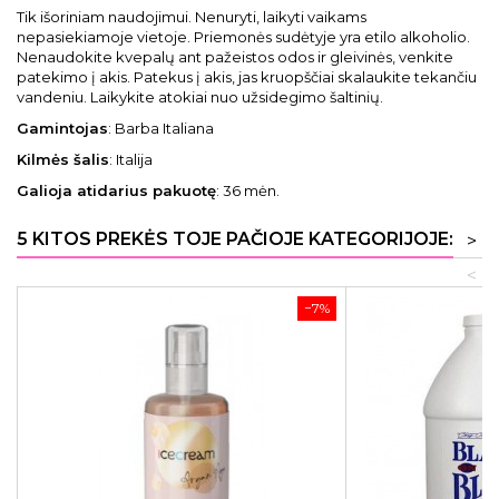
Tik išoriniam naudojimui. Nenuryti, laikyti vaikams
nepasiekiamoje vietoje. Priemonės sudėtyje yra etilo alkoholio.
Nenaudokite kvepalų ant pažeistos odos ir gleivinės, venkite
patekimo į akis. Patekus į akis, jas kruopščiai skalaukite tekančiu
vandeniu. Laikykite atokiai nuo užsidegimo šaltinių.
Gamintojas
: Barba Italiana
Kilmės šalis
: Italija
Galioja atidarius pakuotę
: 36 mėn.
5 KITOS PREKĖS TOJE PAČIOJE KATEGORIJOJE:
>
<
−7%