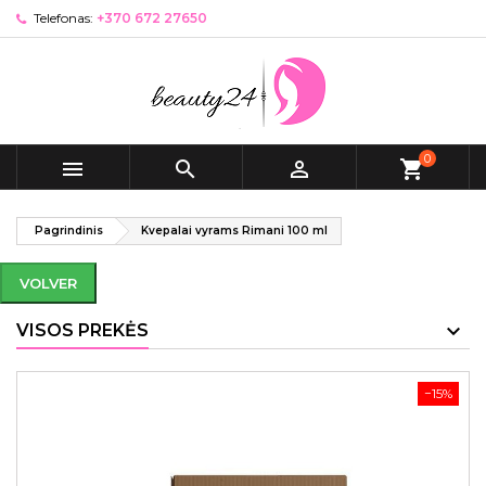
Telefonas:
+370 672 27650
0



shopping_cart
Pagrindinis
Kvepalai vyrams Rimani 100 ml
VOLVER
VISOS PREKĖS
−15%