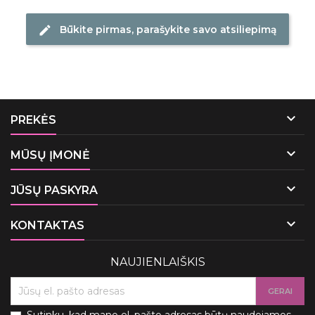
Būkite pirmas, parašykite savo atsiliepimą
edit

PREKĖS

MŪSŲ ĮMONĖ

JŪSŲ PASKYRA

KONTAKTAS
NAUJIENLAIŠKIS