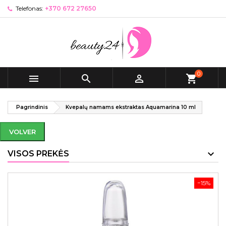
Telefonas:
+370 672 27650
0



shopping_cart
Pagrindinis
Kvepalų namams ekstraktas Aquamarina 10 ml
VOLVER
VISOS PREKĖS
−15%