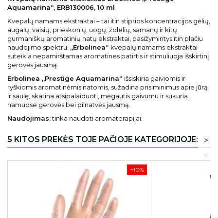
Aquamarina“, ERB130006, 10 ml
Kvepalų namams ekstraktai – tai itin stiprios koncentracijos gėlių,
augalų, vaisių, prieskonių, uogų, žolelių, samanų ir kitų
gurmaniškų aromatinių natų ekstraktai, pasižymintys itin plačiu
naudojimo spektru.
„Erbolinea“
kvepalų namams ekstraktai
suteikia nepamirštamas aromatines patirtis ir stimuliuoja išskirtinį
gerovės jausmą.
Erbolinea „Prestige Aquamarina“
išsiskiria gaiviomis ir
ryškiomis aromatinėmis natomis, sužadina prisiminimus apie jūrą
ir saulę, skatina atsipalaiduoti, mėgautis gaivumu ir sukuria
namuose gerovės bei pilnatvės jausmą.
Naudojimas:
tinka naudoti aromaterapijai.
5 KITOS PREKĖS TOJE PAČIOJE KATEGORIJOJE:
>
<
−10%