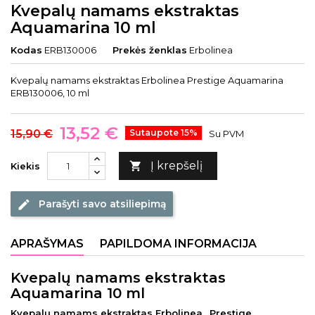
Kvepalų namams ekstraktas
Aquamarina 10 ml
Kodas
ERB130006
Prekės ženklas
Erbolinea
Kvepalų namams ekstraktas Erbolinea Prestige Aquamarina
ERB130006, 10 ml
13,52 €
15,90 €
Sutaupote 15%
Su PVM
Į krepšelį

Kiekis
Parašyti savo atsiliepimą
edit
APRAŠYMAS
PAPILDOMA INFORMACIJA
Kvepalų namams ekstraktas
Aquamarina 10 ml
Kvepalų namams ekstraktas Erbolinea „Prestige