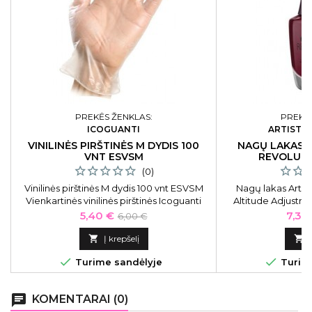
PREKĖS ŽENKLAS:
PREKĖS
ICOGUANTI
ARTISTIC
VINILINĖS PIRŠTINĖS M DYDIS 100
NAGŲ LAKAS 
VNT ESVSM
REVOLUTI
ADJUST
(0)
Vinilinės pirštinės M dydis 100 vnt ESVSM
Nagų lakas Artis
Vienkartinės vinilinės pirštinės Icoguanti
Altitude Adjustme
ESVSM be pudros, M dydžio, 100 vnt.
Kaina
Bazinė
Kain
5,40 €
7,38
6,00 €
kaina

Į krepšelį



Turime sandėlyje
Turime
chat
KOMENTARAI (0)