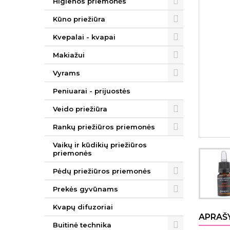
Higienos priemonės
Kūno priežiūra
Kvepalai - kvapai
Makiažui
Vyrams
Peniuarai - prijuostės
Veido priežiūra
Rankų priežiūros priemonės
Vaikų ir kūdikių priežiūros
priemonės
Pėdų priežiūros priemonės
Prekės gyvūnams
Kvapų difuzoriai
APRAŠ
Buitinė technika