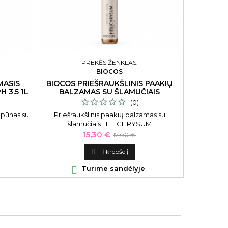
PREKĖS ŽENKLAS:
BIOCOS
DIAPA
MASIS
BIOCOS PRIEŠRAUKŠLINIS PAAKIŲ
DCM Š
 3.5 1L
BALZAMAS SU ŠLAMUČIAIS
VISIEMS
HELICHRYSUM
(0)
mpūnas su
Priešraukšlinis paakių balzamas su
DCM šam
šlamučiais HELICHRYSUM
p
Kaina
Bazinė
15,30 €
17,00 €
kaina

Į krepšelį

Turime sandėlyje
