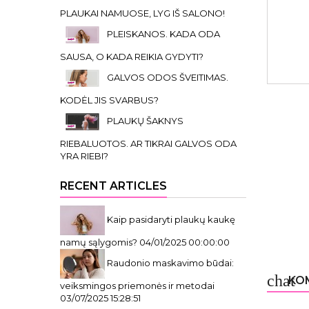
PLAUKAI NAMUOSE, LYG IŠ SALONO!
PLEISKANOS. KADA ODA
SAUSA, O KADA REIKIA GYDYTI?
GALVOS ODOS ŠVEITIMAS.
KODĖL JIS SVARBUS?
PLAUKŲ ŠAKNYS
RIEBALUOTOS. AR TIKRAI GALVOS ODA
YRA RIEBI?
RECENT ARTICLES
Kaip pasidaryti plaukų kaukę
namų sąlygomis?
04/01/2025 00:00:00
Raudonio maskavimo būdai:
chat
KOM
veiksmingos priemonės ir metodai
03/07/2025 15:28:51