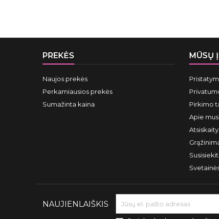
PREKĖS
MŪSŲ 
Naujos prekės
Pristaty
Perkamiausios prekės
Privatumo
Sumažinta kaina
Pirkimo t
Apie mus
Atsiskait
Grąžinima
Susisieki
Svetainė
NAUJIENLAIŠKIS