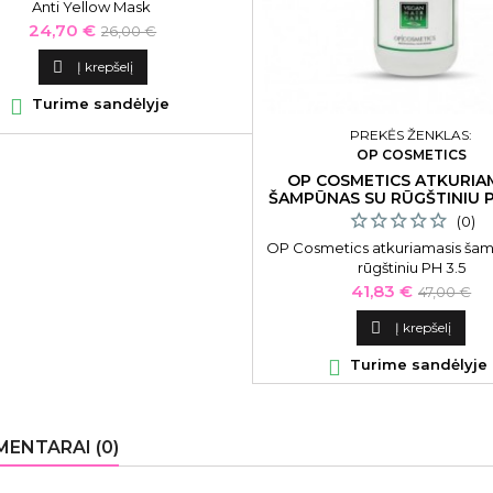
Anti Yellow Mask
Kaina
Bazinė
24,70 €
26,00 €
kaina

Į krepšelį

Turime sandėlyje
PREKĖS ŽENKLAS:
OP COSMETICS
OP COSMETICS ATKURIA
ŠAMPŪNAS SU RŪGŠTINIU PH
(0)
OP Cosmetics atkuriamasis ša
rūgštiniu PH 3.5
Kaina
Bazinė
41,83 €
47,00 €
kaina

Į krepšelį

Turime sandėlyje
ENTARAI (0)