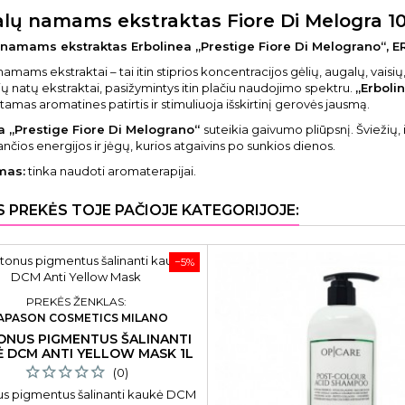
lų namams ekstraktas Fiore Di Melogra 1
namams ekstraktas Erbolinea „Prestige Fiore Di Melograno“, E
amams ekstraktai – tai itin stiprios koncentracijos gėlių, augalų, vaisi
ų natų ekstraktai, pasižymintys itin plačiu naudojimo spektru.
„Erboli
amas aromatines patirtis ir stimuliuoja išskirtinį gerovės jausmą.
a „Prestige Fiore Di Melograno“
suteikia gaivumo pliūpsnį. Šviežių,
nčios energijos ir jėgų, kurios atgaivins po sunkios dienos.
mas:
tinka naudoti aromaterapijai.
S PREKĖS TOJE PAČIOJE KATEGORIJOJE:
−5%
PREKĖS ŽENKLAS:
APASON COSMETICS MILANO
ONUS PIGMENTUS ŠALINANTI
 DCM ANTI YELLOW MASK 1L
(0)
us pigmentus šalinanti kaukė DCM