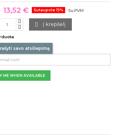
13,52 €
€
Sutaupote 15%
Su PVM

Į krepšelį
rduota
rašyti savo atsiliepimą
Y ME WHEN AVAILABLE