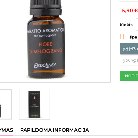
15,90 
Kiekis

Išpa
edit
Pa
NOTIF
YMAS
PAPILDOMA INFORMACIJA