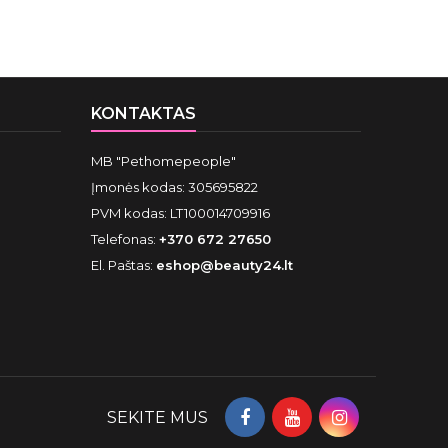
KONTAKTAS
MB "Pethomepeople"
Įmonės kodas: 305695822
PVM kodas: LT100014709916
Telefonas:
+370 672 27650
El. Paštas:
eshop@beauty24.lt
SEKITE MUS