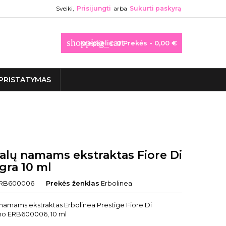
Sveiki,
Prisijungti
arba
Sukurti paskyrą
shopping_cart
Krepšelis:
0
Prekės - 0,00 €
PRISTATYMAS
alų namams ekstraktas Fiore Di
gra 10 ml
RB600006
Prekės ženklas
Erbolinea
namams ekstraktas Erbolinea Prestige Fiore Di
o ERB600006, 10 ml