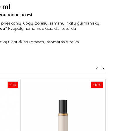
0 ml
RB600006, 10 ml
ų, prieskonių, uogų, žolelių, samanų ir kitų gurmaniškų
nea“
kvepalų namams ekstraktai suteikia
 it ką tik nuskintų granatų aromatas suteiks
<
>
−11%
−10%