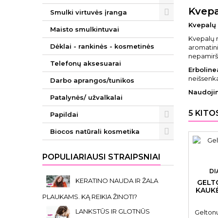
Kvepa
Smulki virtuvės įranga
Kvepalų 
Maisto smulkintuvai
Kvepalų n
Dėklai - rankinės - kosmetinės
aromatini
nepamiršt
Telefonų aksesuarai
Erboline
neišsenka
Darbo aprangos/tunikos
Naudoji
Patalynės/ užvalkalai
5 KITO
Papildai
Biocos natūrali kosmetika
POPULIARIAUSI STRAIPSNIAI
DI
KERATINO NAUDA IR ŽALA
GELT
KAUKĖ
PLAUKAMS. KĄ REIKIA ŽINOTI?
LANKSTŪS IR GLOTNŪS
Gelton