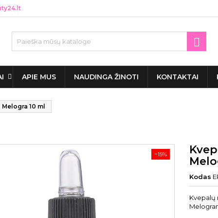
y24.lt

AI
APIE MUS
NAUDINGA ŽINOTI
KONTAKTAI
 Melogra 10 ml
Kvep
−15%
Melo
Kodas
E
Kvepalų 
Melogran