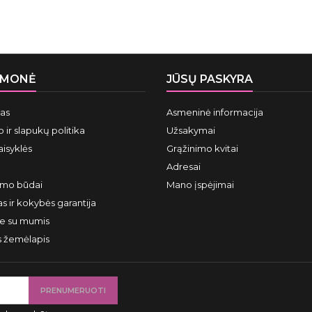
ĮMONĖ
JŪSŲ PASKYRA
mas
Asmeninė informacija
 ir slapukų politika
Užsakymai
aisyklės
Grąžinimo kvitai
Adresai
ymo būdai
Mano įspėjimai
s ir kokybės garantija
te su mumis
s žemėlapis