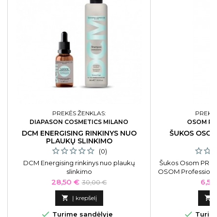
PREKĖS ŽENKLAS:
PREKĖS
DIAPASON COSMETICS MILANO
OSOM PR
DCM ENERGISING RINKINYS NUO
ŠUKOS OSOM
PLAUKŲ SLINKIMO
(0)
DCM Energising rinkinys nuo plaukų
Šukos Osom PRO-11
slinkimo
OSOM Professiona
OSOMPRO11WHT
Kaina
Bazinė
Kain
28,50 €
6,51
30,00 €
kaina

Į krepšelį



Turime sandėlyje
Turime