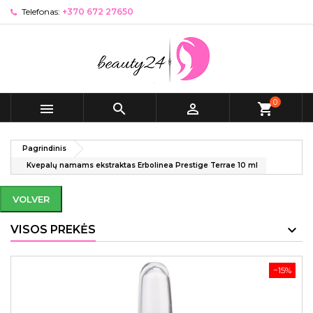
Telefonas:
+370 672 27650
0



shopping_cart
Pagrindinis
Kvepalų namams ekstraktas Erbolinea Prestige Terrae 10 ml
VOLVER
VISOS PREKĖS
−15%