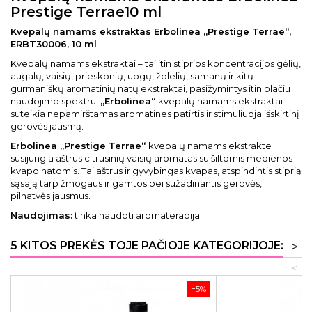
Prestige Terrae10 ml
Kvepalų namams ekstraktas Erbolinea „Prestige Terrae“,
ERBT30006, 10 ml
Kvepalų namams ekstraktai – tai itin stiprios koncentracijos gėlių,
augalų, vaisių, prieskonių, uogų, žolelių, samanų ir kitų
gurmaniškų aromatinių natų ekstraktai, pasižymintys itin plačiu
naudojimo spektru.
„Erbolinea“
kvepalų namams ekstraktai
suteikia nepamirštamas aromatines patirtis ir stimuliuoja išskirtinį
gerovės jausmą.
Erbolinea „Prestige Terrae“
kvepalų namams ekstrakte
susijungia aštrus citrusinių vaisių aromatas su šiltomis medienos
kvapo natomis. Tai aštrus ir gyvybingas kvapas, atspindintis stiprią
sąsają tarp žmogaus ir gamtos bei sužadinantis gerovės,
pilnatvės jausmus.
Naudojimas:
tinka naudoti aromaterapijai.
5 KITOS PREKĖS TOJE PAČIOJE KATEGORIJOJE:
>
<
−5%