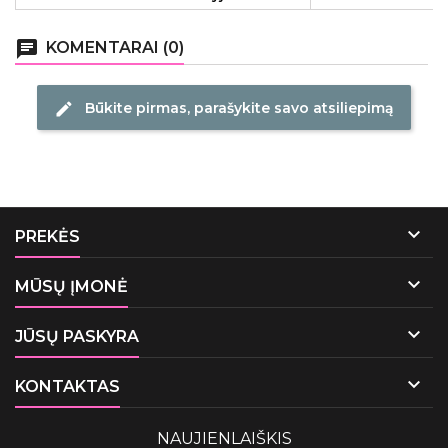
chat
KOMENTARAI (0)
Būkite pirmas, parašykite savo atsiliepimą
edit

PREKĖS

MŪSŲ ĮMONĖ

JŪSŲ PASKYRA

KONTAKTAS
NAUJIENLAIŠKIS