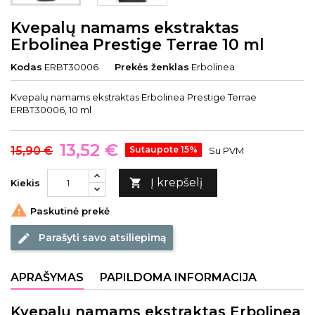
Kvepalų namams ekstraktas
Erbolinea Prestige Terrae 10 ml
Kodas
ERBT30006
Prekės ženklas
Erbolinea
Kvepalų namams ekstraktas Erbolinea Prestige Terrae
ERBT30006, 10 ml
13,52 €
15,90 €
Sutaupote 15%
Su PVM
Į krepšelį

Kiekis

Paskutinė prekė
Parašyti savo atsiliepimą
edit
APRAŠYMAS
PAPILDOMA INFORMACIJA
Kvepalų namams ekstraktas Erbolinea