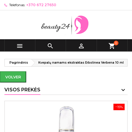
Telefonas:
+370 672 27650
0



shopping_cart
Pagrindinis
Kvepalų namams ekstraktas Erbolinea Verbena 10 ml
VOLVER
VISOS PREKĖS
−15%