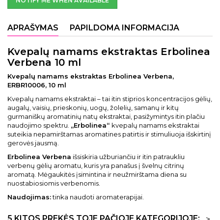
NOTIFY ME WHEN AVAILABLE
APRAŠYMAS
PAPILDOMA INFORMACIJA
Kvepalų namams ekstraktas Erbolinea
Verbena 10 ml
Kvepalų namams ekstraktas Erbolinea Verbena,
ERBR10006, 10 ml
Kvepalų namams ekstraktai – tai itin stiprios koncentracijos gėlių,
augalų, vaisių, prieskonių, uogų, žolelių, samanų ir kitų
gurmaniškų aromatinių natų ekstraktai, pasižymintys itin plačiu
naudojimo spektru.
„Erbolinea“
kvepalų namams ekstraktai
suteikia nepamirštamas aromatines patirtis ir stimuliuoja išskirtinį
gerovės jausmą.
Erbolinea Verbena
išsiskiria užburiančiu ir itin patraukliu
verbenų gėlių aromatu, kuris yra panašus į švelnų citrinų
aromatą. Mėgaukitės įsimintina ir neužmirštama diena su
nuostabiosiomis verbenomis.
Naudojimas:
tinka naudoti aromaterapijai.
5 KITOS PREKĖS TOJE PAČIOJE KATEGORIJOJE:
>