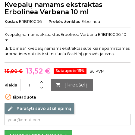
Kvepalų namams ekstraktas
Erbolinea Verbena 10 ml
Kodas
ERBR10006
Prekės ženklas
Erbolinea
Kvepalų namams ekstraktas Erbolinea Verbena ERBR10006, 10
ml
„Erbolinea“
kvepalų namams ekstraktas suteikia nepamirštamas
aromatines patirtis ir stimuliuoja išskirtinį gerovės jausmą.
13,52 €
15,90 €
Sutaupote 15%
Su PVM
Į krepšelį

Kiekis

Išparduota
Parašyti savo atsiliepimą
edit