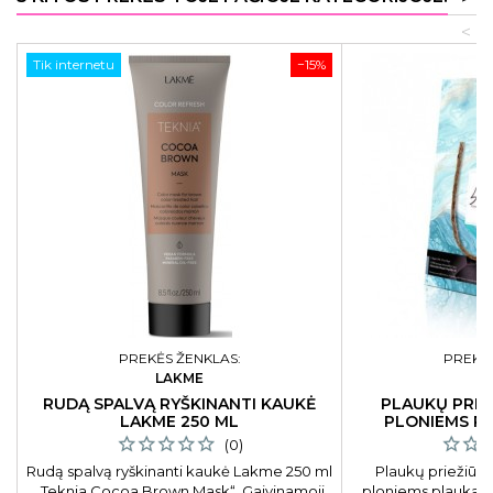
<
Tik internetu
−15%
PREKĖS ŽENKLAS:
PREKĖS
LAKME
L
RUDĄ SPALVĄ RYŠKINANTI KAUKĖ
PLAUKŲ PRIE
LAKME 250 ML
PLONIEMS P
(0)
Rudą spalvą ryškinanti kaukė Lakme 250 ml
Plaukų priežiūro
„Teknia Cocoa Brown Mask“. Gaivinamoji
ploniems plaukams