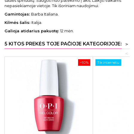
saulės spindulių. Saugoti nuo patekimo į akis. Laikyti vaikams
nepasiekiamoje vietoje. Tik išoriniam naudojimui.
Gamintojas:
Barba Italiana.
Kilmės šalis:
Italija.
Galioja atidarius pakuotę:
12 mėn.
5 KITOS PREKĖS TOJE PAČIOJE KATEGORIJOJE:
>
<
−10%
Tik internetu