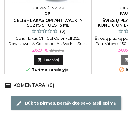
PREKĖS ŽENKLAS:
PREKĖS
OPI
PAUL 
GELIS - LAKAS OPI ART WALK IN
ŠVIESIŲ PLA
SUZI'S SHOES 15 ML
KONDICIONIERI
1
(0)
Gelis - lakas OPI Gel Color Fall 2021
Šviesių plaukų pur
Downtown LA Collection Art Walk In Suzi's
Paul Mitchell 150 ml
Shoes OPIGCLA06, 15 ml
priežiūrai. Puršk
Kaina
Bazinė
Kaina
26,91 €
30,60
29,90 €
raturtinta pažeistu
kaina
„KerActive“ bal

Į krepšelį

riešutų aliejumi i


Turime sandėlyje
Išp
chat
KOMENTARAI (0)
Būkite pirmas, parašykite savo atsiliepimą
edit