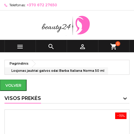
Telefonas:
+370 672 27650
0



shopping_cart
Pagrindinis
Losjonas jautriai galvos odai Barba Italiana Norma 50 ml
VOLVER
VISOS PREKĖS
−15%