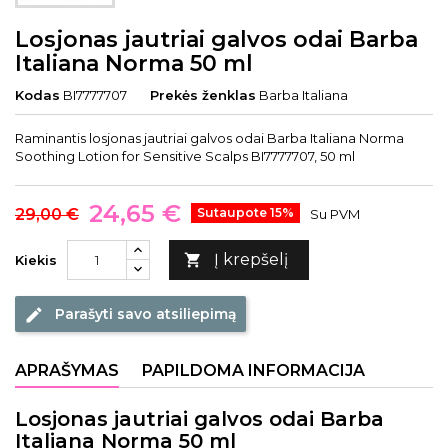
Losjonas jautriai galvos odai Barba
Italiana Norma 50 ml
Kodas
BI7777707
Prekės ženklas
Barba Italiana
Raminantis losjonas jautriai galvos odai Barba Italiana Norma
Soothing Lotion for Sensitive Scalps BI7777707, 50 ml
24,65 €
29,00 €
Sutaupote 15%
Su PVM
Į krepšelį

Kiekis
Parašyti savo atsiliepimą
edit
APRAŠYMAS
PAPILDOMA INFORMACIJA
Losjonas jautriai galvos odai Barba
Italiana Norma 50 ml