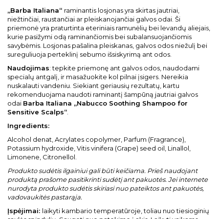
„Barba Italiana“
raminantis losjonas yra skirtas jautriai,
niežtinčiai, raustančiai ar pleiskanojančiai galvos odai. Ši
priemonė yra praturtinta eteriniais ramunėlių bei levandų aliejais,
kurie pasižymi odą raminančiomis bei subalansuojančiomis
savybėmis. Losjonas pašalina pleiskanas, galvos odos niežulį bei
sureguliuoja perteklinį sebumo išsiskyrimą ant odos.
Naudojimas
: tepkite priemonę ant galvos odos, naudodami
specialų antgalį, ir masažuokite kol pilnai įsigers. Nereikia
nuskalauti vandeniu. Siekiant geriausių rezultatų, kartu
rekomenduojama naudoti raminantį šampūną jautriai galvos
odai
Barba Italiana „Nabucco Soothing Shampoo for
Sensitive Scalps“
.
Ingredients:
Alcohol denat, Acrylates copolymer, Parfum (Fragrance),
Potassium hydroxide, Vitis vinifera (Grape) seed oil, Linallol,
Limonene, Citronellol.
Produkto sudėtis ilgainiui gali būti keičiama. Prieš naudojant
produktą prašome pasitikrinti sudėtį ant pakuotės. Jei internete
nurodyta produkto sudėtis skiriasi nuo pateiktos ant pakuotės,
vadovaukitės pastarąja.
Įspėjimai:
laikyti kambario temperatūroje, toliau nuo tiesioginių