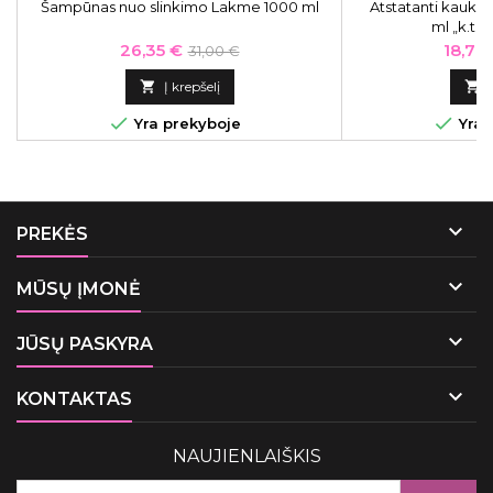
Šampūnas nuo slinkimo Lakme 1000 ml
Atstatanti kaukė
ml „k.th
Kaina
Bazinė
Kaina
26,35 €
18,70
31,00 €
kaina

Į krepšelį



Yra prekyboje
Yra 

PREKĖS

MŪSŲ ĮMONĖ

JŪSŲ PASKYRA

KONTAKTAS
NAUJIENLAIŠKIS