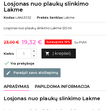
Losjonas nuo plaukų slinkimo
Lakme
Kodas
LAK43032
Prekės ženklas
Lakme
Losjonas nuo plaukų slinkimo Lakme 125 ml.
19,32 €
23,00 €
Sutaupote 16%
Su PVM
Į krepšelį

Kiekis

Yra prekyboje
Parašyti savo atsiliepimą
edit
APRAŠYMAS
PAPILDOMA INFORMACIJA
Losjonas nuo plaukų slinkimo Lakme