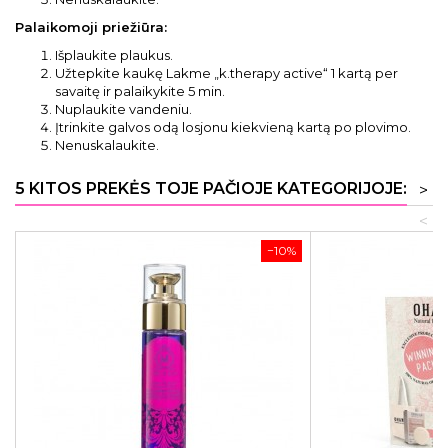
Palaikomoji priežiūra:
Išplaukite plaukus.
Užtepkite kaukę Lakme „k.therapy active“ 1 kartą per
savaitę ir palaikykite 5 min.
Nuplaukite vandeniu.
Įtrinkite galvos odą losjonu kiekvieną kartą po plovimo.
Nenuskalaukite.
5 KITOS PREKĖS TOJE PAČIOJE KATEGORIJOJE:
>
<
−10%