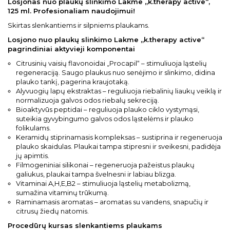
Losjonas nuo plaukų slinkimo Lakme „k.therapy active“,
125 ml. Profesionaliam naudojimui!
Skirtas slenkantiems ir silpniems plaukams.
Losjono nuo plaukų slinkimo Lakme „k.therapy active“
pagrindiniai aktyvieji komponentai
Citrusinių vaisių flavonoidai „Procapil“ – stimuliuoja ląstelių
regeneraciją. Saugo plaukus nuo senėjimo ir slinkimo, didina
plauko tankį, pagerina kraujotaką.
Alyvuogių lapų ekstraktas – reguliuoja riebalinių liaukų veiklą ir
normalizuoja galvos odos riebalų sekreciją.
Bioaktyvūs peptidai – reguliuoja plauko ciklo vystymąsi,
suteikia gyvybingumo galvos odos ląstelėms ir plauko
folikulams.
Keramidų stiprinamasis kompleksas – sustiprina ir regeneruoja
plauko skaidulas. Plaukai tampa stipresni ir sveikesni, padidėja
jų apimtis.
Filmogeniniai silikonai – regeneruoja pažeistus plaukų
galiukus, plaukai tampa švelnesni ir labiau blizga.
Vitaminai A,H,E,B2 – stimuliuoja ląstelių metabolizmą,
sumažina vitaminų trūkumą.
Raminamasis aromatas – aromatas su vandens, snapučių ir
citrusų žiedų natomis.
Procedūrų kursas slenkantiems plaukams