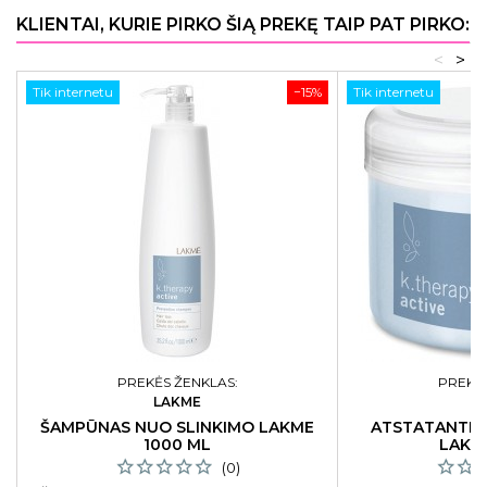
KLIENTAI, KURIE PIRKO ŠIĄ PREKĘ TAIP PAT PIRKO:
<
>
Tik internetu
−15%
Tik internetu
PREKĖS ŽENKLAS:
PREKĖS
LAKME
L
ŠAMPŪNAS NUO SLINKIMO LAKME
ATSTATANTI 
1000 ML
LAKM
(0)