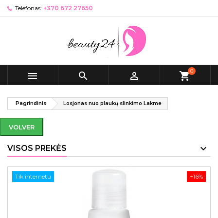
Telefonas:
+370 672 27650
0



shopping_cart
Pagrindinis
Losjonas nuo plaukų slinkimo Lakme
VOLVER
VISOS PREKĖS
Tik internetu
−16%