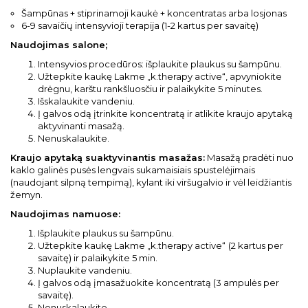
Šampūnas + stiprinamoji kaukė + koncentratas arba losjonas
6-9 savaičių intensyvioji terapija (1-2 kartus per savaitę)
Naudojimas salone;
Intensyvios procedūros: išplaukite plaukus su šampūnu.
Užtepkite kaukę Lakme „k.therapy active“, apvyniokite
drėgnu, karštu rankšluosčiu ir palaikykite 5 minutes.
Išskalaukite vandeniu.
Į galvos odą įtrinkite koncentratą ir atlikite kraujo apytaką
aktyvinanti masažą.
Nenuskalaukite.
Kraujo apytaką suaktyvinantis masažas:
Masažą pradėti nuo
kaklo galinės pusės lengvais sukamaisiais spustelėjimais
(naudojant silpną tempimą), kylant iki viršugalvio ir vėl leidžiantis
žemyn.
Naudojimas namuose:
Išplaukite plaukus su šampūnu.
Užtepkite kaukę Lakme „k.therapy active“
(2 kartus per
savaitę) ir palaikykite 5 min.
Nuplaukite vandeniu.
Į galvos odą įmasažuokite koncentratą (3 ampulės per
savaitę).
Nenuskalaukite.