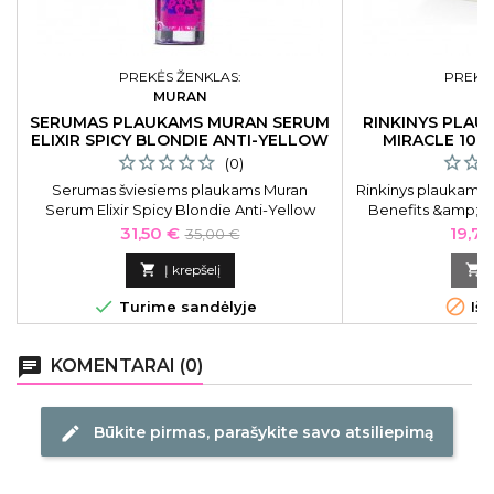
PREKĖS ŽENKLAS:
PREKĖS
MURAN
O
SERUMAS PLAUKAMS MURAN SERUM
RINKINYS PLAU
ELIXIR SPICY BLONDIE ANTI-YELLOW
MIRACLE 10 B
50 ML
SH
(0)
Serumas šviesiems plaukams Muran
Rinkinys plaukams 
Serum Elixir Spicy Blondie Anti-Yellow
Benefits &amp; So
Toner MSPBL01, neutralizuojantis geltoną
sudaro: kietas
Kaina
Bazinė
Kain
31,50 €
19,71
35,00 €
atspalvį, 50 ml
nenuplaunamas kon
kaina
medžiaginis mai

Į krepšelį



Turime sandėlyje
Išp
chat
KOMENTARAI (0)
Būkite pirmas, parašykite savo atsiliepimą
edit