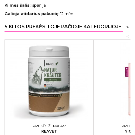
Kilmės šalis:
Ispanija
Galioja atidarius pakuotę:
12 mėn
5 KITOS PREKĖS TOJE PAČIOJE KATEGORIJOJE:
>
<
PREKĖS ŽENKLAS:
PREKĖS
REAVET
NIGH