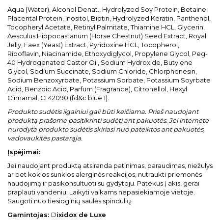
Aqua (Water), Alcohol Denat., Hydrolyzed Soy Protein, Betaine,
Placental Protein, Inositol, Biotin, Hydrolyzed Keratin, Panthenol,
Tocopheryl Acetate, Retinyl Palmitate, Thiamine HCL, Glycerin,
Aesculus Hippocastanum (Horse Chestnut) Seed Extract, Royal
Jelly, Faex (Yeast) Extract, Pyridoxine HCL, Tocopherol,
Riboflavin, Niacinamide, Ethoxydiglycol, Propylene Glycol, Peg-
40 Hydrogenated Castor Oil, Sodium Hydroxide, Butylene
Glycol, Sodium Succinate, Sodium Chloride, Chlorphenesin,
Sodium Benzoxyrbate, Potassium Sorbate, Potassium Soyrbate
Acid, Benzoic Acid, Parfum (Fragrance), Citronellol, Hexyl
Cinnamal, CI 42090 (fd&c blue 1).
Produkto sudėtis ilgainiui gali būti keičiama. Prieš naudojant
produktą prašome pasitikrinti sudėtį ant pakuotės. Jei internete
nurodyta produkto sudėtis skiriasi nuo pateiktos ant pakuotės,
vadovaukitės pastarąja.
Įspėjimai:
Jei naudojant produktą atsiranda patinimas, paraudimas, niežulys
ar bet kokios sunkios alerginės reakcijos, nutraukti priemonės
naudojimą ir pasikonsultuoti su gydytoju. Patekus į akis, gerai
praplauti vandeniu. Laikyti vaikams nepasiekiamoje vietoje.
Saugoti nuo tiesioginių saulės spindulių.
Gamintojas:
D
ixidox de Luxe