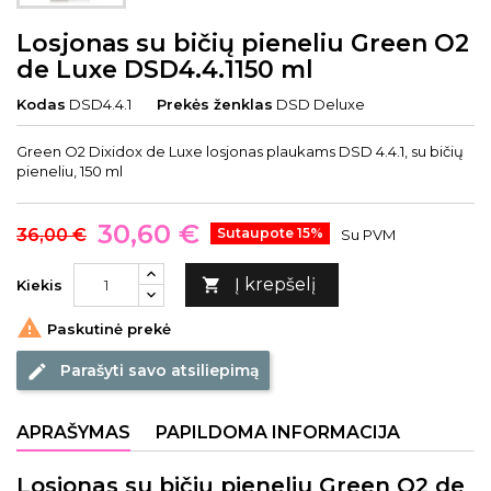
Losjonas su bičių pieneliu Green O2
de Luxe DSD4.4.1150 ml
Kodas
DSD4.4.1
Prekės ženklas
DSD Deluxe
Green O2 Dixidox de Luxe losjonas plaukams DSD 4.4.1, su bičių
pieneliu, 150 ml
30,60 €
36,00 €
Sutaupote 15%
Su PVM
Į krepšelį

Kiekis

Paskutinė prekė
Parašyti savo atsiliepimą
edit
APRAŠYMAS
PAPILDOMA INFORMACIJA
Losjonas su bičių pieneliu Green O2 de