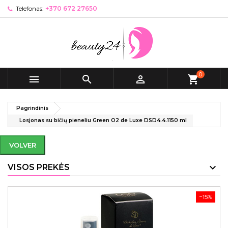
Telefonas:
+370 672 27650
0



shopping_cart
Pagrindinis
Losjonas su bičių pieneliu Green O2 de Luxe DSD4.4.1150 ml
VOLVER
VISOS PREKĖS
−15%