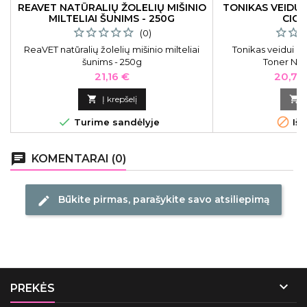
REAVET NATŪRALIŲ ŽOLELIŲ MIŠINIO
TONIKAS VEIDUI
MILTELIAI ŠUNIMS - 250G
CICA
(0)
ReaVET natūralių žolelių mišinio milteliai
Tonikas veidui N
šunims - 250g
Toner NIG
Kaina
Kaina
21,16 €
20,70

Į krepšelį



Turime sandėlyje
Išp
chat
KOMENTARAI (0)
Būkite pirmas, parašykite savo atsiliepimą
edit

PREKĖS