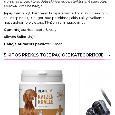
nurodyta produkto sudėtis skiriasi nuo pateiktos ant pakuotės,
vadovaukitės pastarąja.
Įspėjimai:
laikyti kambario temperatūroje, toliau nuo tiesioginių
saulės spindulių. Saugoti nuo patekimo į akis. Laikyti vaikams
nepasiekiamoje vietoje. Tik išoriniam naudojimui.
Gamintojas:
Heathcote & Ivory.
Kilmės šalis:
Kinija.
Galioja atidarius pakuotę:
12 mėn.
5 KITOS PREKĖS TOJE PAČIOJE KATEGORIJOJE:
>
<