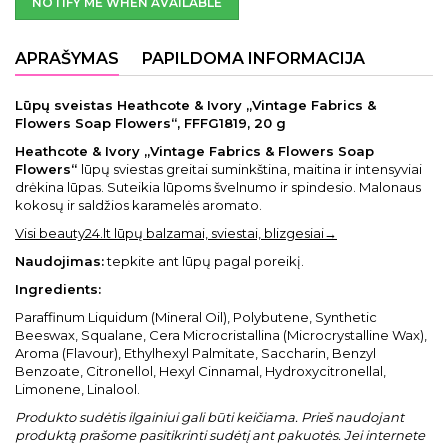
NOTIFY ME WHEN AVAILABLE
APRAŠYMAS
PAPILDOMA INFORMACIJA
Lūpų sveistas Heathcote & Ivory „Vintage Fabrics &
Flowers Soap Flowers“, FFFG1819, 20 g
Heathcote & Ivory „Vintage Fabrics & Flowers Soap
Flowers“
lūpų sviestas greitai suminkština, maitina ir intensyviai
drėkina lūpas. Suteikia lūpoms švelnumo ir spindesio. Malonaus
kokosų ir saldžios karamelės aromato.
Visi beauty24.lt lūpų balzamai, sviestai, blizgesiai→
Naudojimas:
tepkite ant lūpų pagal poreikį.
Ingredients:
Paraffinum Liquidum (Mineral Oil), Polybutene, Synthetic
Beeswax, Squalane, Cera Microcristallina (Microcrystalline Wax),
Aroma (Flavour), Ethylhexyl Palmitate, Saccharin, Benzyl
Benzoate, Citronellol, Hexyl Cinnamal, Hydroxycitronellal,
Limonene, Linalool.
Produkto sudėtis ilgainiui gali būti keičiama. Prieš naudojant
produktą prašome pasitikrinti sudėtį ant pakuotės. Jei internete