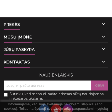

PREKĖS

MŪSŲ ĮMONĖ

JŪSŲ PASKYRA

KONTAKTAS
NAUJIENLAIŠKIS
Sutinku, kad mano el. pašto adresas būtų naudojamos
rinkodaros tikslams.
Informuojame, kad šioje svetainėje naudojami slapukai (angl.
cookies). Toliau naršydami svetainėje arba paspausdami mygtuką