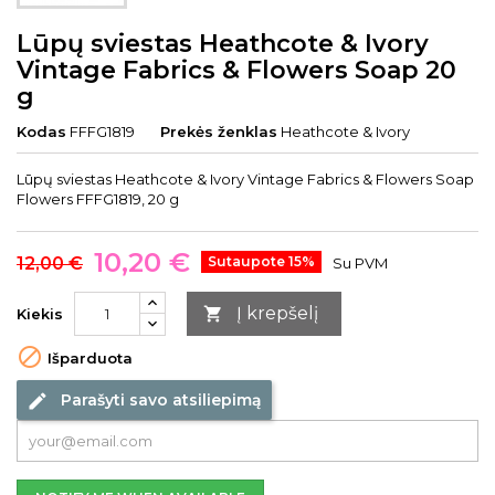
Lūpų sviestas Heathcote & Ivory
Vintage Fabrics & Flowers Soap 20
g
Kodas
FFFG1819
Prekės ženklas
Heathcote & Ivory
Lūpų sviestas Heathcote & Ivory Vintage Fabrics & Flowers Soap
Flowers FFFG1819, 20 g
10,20 €
12,00 €
Sutaupote 15%
Su PVM
Į krepšelį

Kiekis

Išparduota
Parašyti savo atsiliepimą
edit