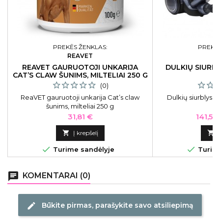
PREKĖS ŽENKLAS:
PREKĖS
REAVET
REAVET GAURUOTOJI UNKARIJA
DULKIŲ SIURB
CAT’S CLAW ŠUNIMS, MILTELIAI 250 G
(0)
ReaVET gauruotoji unkarija Cat’s claw
Dulkių siurblys 
šunims, milteliai 250 g
Kaina
Kaina
31,81 €
141,55

Į krepšelį



Turime sandėlyje
Turime
chat
KOMENTARAI (0)
Būkite pirmas, parašykite savo atsiliepimą
edit