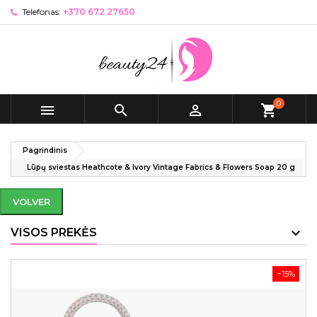
Telefonas:
+370 672 27650
0



shopping_cart
Pagrindinis
Lūpų sviestas Heathcote & Ivory Vintage Fabrics & Flowers Soap 20 g
VOLVER
VISOS PREKĖS
−15%