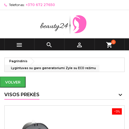
Telefonas:
+370 672 27650
0



shopping_cart
Pagrindinis
Lygintuvas su garo generatoriumi Zyle su ECO režimu
VOLVER
VISOS PREKĖS
−5%