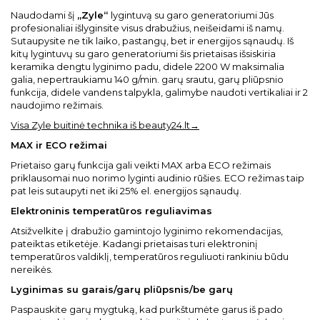
Naudodami šį
„Zyle“
lygintuvą su garo generatoriumi Jūs
profesionaliai išlyginsite visus drabužius, neišeidami iš namų.
Sutaupysite ne tik laiko, pastangų, bet ir energijos sąnaudų. Iš
kitų lygintuvų su garo generatoriumi šis prietaisas išsiskiria
keramika dengtu lyginimo padu, didele 2200 W maksimalia
galia, nepertraukiamu 140 g/min. garų srautu, garų pliūpsnio
funkcija, didele vandens talpykla, galimybe naudoti vertikaliai ir 2
naudojimo režimais.
Visa Zyle buitinė technika iš beauty24.lt→
MAX ir ECO režimai
Prietaiso garų funkcija gali veikti MAX arba ECO režimais
priklausomai nuo norimo lyginti audinio rūšies. ECO režimas taip
pat leis sutaupyti net iki 25% el. energijos sąnaudų.
Elektroninis temperatūros reguliavimas
Atsižvelkite į drabužio gamintojo lyginimo rekomendacijas,
pateiktas etiketėje. Kadangi prietaisas turi elektroninį
temperatūros valdiklį, temperatūros reguliuoti rankiniu būdu
nereikės.
Lyginimas su garais/garų pliūpsnis/be garų
Paspauskite garų mygtuką, kad purkštumėte garus iš pado