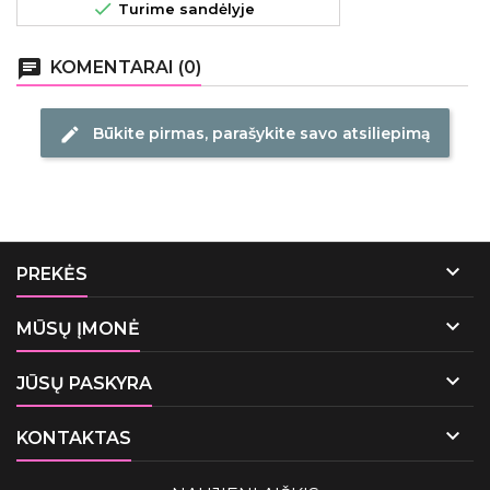

Turime sandėlyje
chat
KOMENTARAI (0)
Būkite pirmas, parašykite savo atsiliepimą
edit

PREKĖS

MŪSŲ ĮMONĖ

JŪSŲ PASKYRA

KONTAKTAS