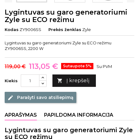
Lygintuvas su garo generatoriumi
Zyle su ECO režimu
Kodas
ZY9006SS
Prekės ženklas
Zyle
Lygintuvas su garo generatoriumi Zyle su ECO režimu
ZY9006SS, 2200 W
113,05 €
119,00 €
Sutaupote 5%
Su PVM
Į krepšelį

Kiekis
Parašyti savo atsiliepimą
edit
APRAŠYMAS
PAPILDOMA INFORMACIJA
Lygintuvas su garo generatoriumi Zyle
su ECO režimu