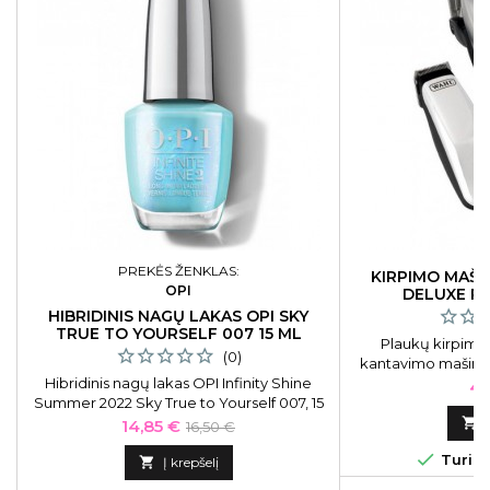
PREKĖS ŽENKLAS:
KIRPIMO MAŠ
OPI
DELUXE P
HAIRCU
HIBRIDINIS NAGŲ LAKAS OPI SKY
TRUE TO YOURSELF 007 15 ML
Plaukų kirpimo 
(0)
kantavimo mašinė
Hibridinis nagų lakas OPI Infinity Shine
Pro Complete Hair
Ka
41
Summer 2022 Sky True to Yourself 007, 15
ml OPIISLB007
Kaina
Bazinė

14,85 €
16,50 €
kaina

Turime

Į krepšelį