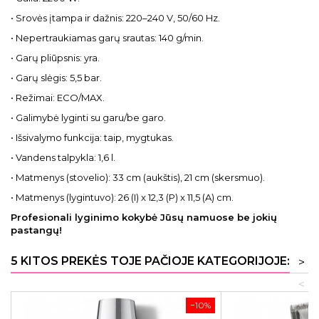
• Srovės įtampa ir dažnis: 220–240 V, 50/60 Hz.
• Nepertraukiamas garų srautas: 140 g/min.
• Garų pliūpsnis: yra.
• Garų slėgis: 5,5 bar.
• Režimai: ECO/MAX.
• Galimybė lyginti su garu/be garo.
• Išsivalymo funkcija: taip, mygtukas.
• Vandens talpykla: 1,6 l.
• Matmenys (stovelio): 33 cm (aukštis), 21 cm (skersmuo).
• Matmenys (lygintuvo): 26 (I) x 12,3 (P) x 11,5 (A) cm.
Profesionali lyginimo kokybė Jūsų namuose be jokių
pastangų!
5 KITOS PREKĖS TOJE PAČIOJE KATEGORIJOJE:
>
<
−10%