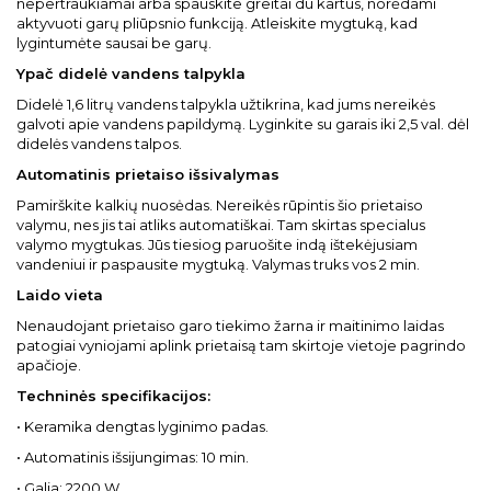
nepertraukiamai arba spauskite greitai du kartus, norėdami
aktyvuoti garų pliūpsnio funkciją. Atleiskite mygtuką, kad
lygintumėte sausai be garų.
Ypač didelė vandens talpykla
Didelė 1,6 litrų vandens talpykla užtikrina, kad jums nereikės
galvoti apie vandens papildymą. Lyginkite su garais iki 2,5 val. dėl
didelės vandens talpos.
Automatinis prietaiso išsivalymas
Pamirškite kalkių nuosėdas. Nereikės rūpintis šio prietaiso
valymu, nes jis tai atliks automatiškai. Tam skirtas specialus
valymo mygtukas. Jūs tiesiog paruošite indą ištekėjusiam
vandeniui ir paspausite mygtuką. Valymas truks vos 2 min.
Laido vieta
Nenaudojant prietaiso garo tiekimo žarna ir maitinimo laidas
patogiai vyniojami aplink prietaisą tam skirtoje vietoje pagrindo
apačioje.
Techninės specifikacijos:
• Keramika dengtas lyginimo padas.
• Automatinis išsijungimas: 10 min.
• Galia: 2200 W.